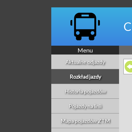
C
Menu
Aktualne odjazdy
Rozkład jazdy
Historia pojazdów
Pojazdy na linii
Mapa pojazdów ZTM