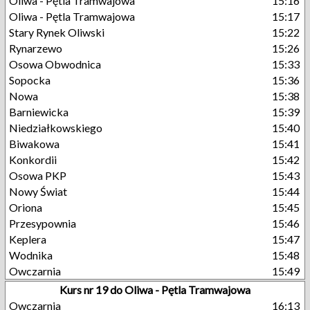
Oliwa - Pętla Tramwajowa
15:16
Oliwa - Pętla Tramwajowa
15:17
Stary Rynek Oliwski
15:22
Rynarzewo
15:26
Osowa Obwodnica
15:33
Sopocka
15:36
Nowa
15:38
Barniewicka
15:39
Niedziałkowskiego
15:40
Biwakowa
15:41
Konkordii
15:42
Osowa PKP
15:43
Nowy Świat
15:44
Oriona
15:45
Przesypownia
15:46
Keplera
15:47
Wodnika
15:48
Owczarnia
15:49
Kurs nr 19 do Oliwa - Pętla Tramwajowa
Owczarnia
16:13