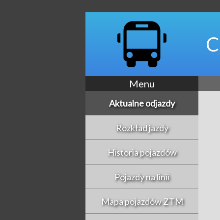
C
Menu
Aktualne odjazdy
Rozkład jazdy
Historia pojazdów
Pojazdy na linii
Mapa pojazdów ZTM