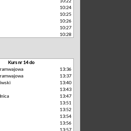
10:22
10:24
10:25
10:26
10:27
10:28
Kurs nr 14 do
 Tramwajowa
13:36
 Tramwajowa
13:37
iwski
13:40
13:43
nica
13:47
13:51
13:52
13:54
13:56
13:57