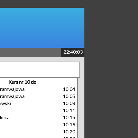
22:40:03
Kurs nr 10 do
 Tramwajowa
10:04
 Tramwajowa
10:05
iwski
10:08
10:11
nica
10:15
10:19
10:20