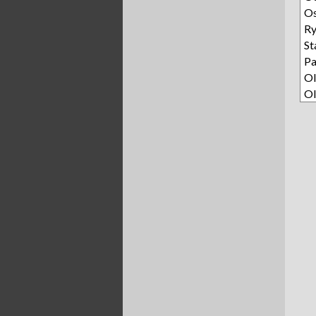
O
R
St
Pa
Ol
Ol