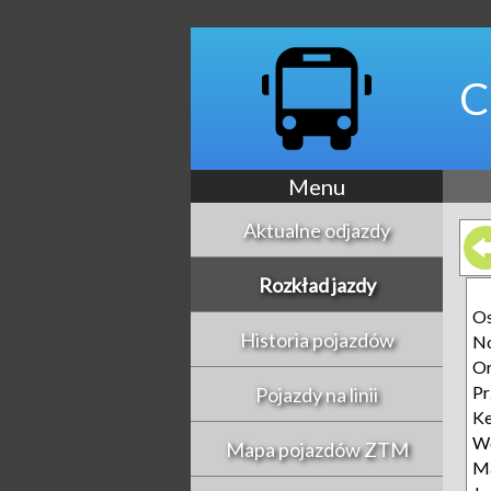
C
Menu
Aktualne odjazdy
Rozkład jazdy
O
Historia pojazdów
N
Or
Pr
Pojazdy na linii
Ke
W
Mapa pojazdów ZTM
M