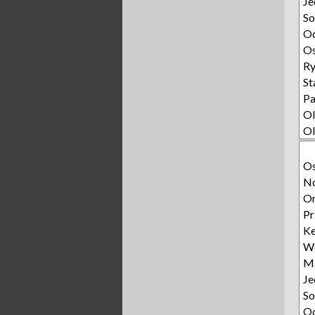
Je
S
O
O
R
St
Pa
Ol
Ol
O
N
Or
Pr
Ke
W
M
Je
S
O