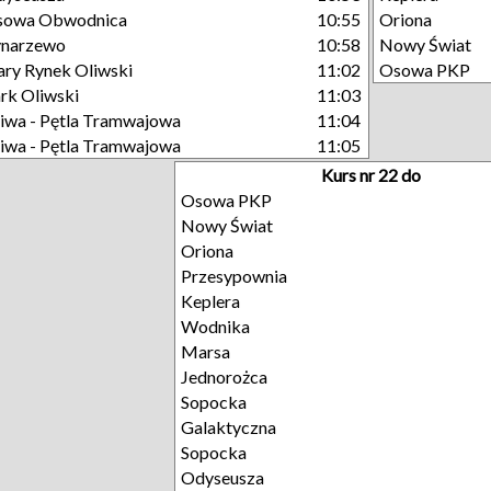
sowa Obwodnica
10:55
Oriona
ynarzewo
10:58
Nowy Świat
ary Rynek Oliwski
11:02
Osowa PKP
rk Oliwski
11:03
iwa - Pętla Tramwajowa
11:04
iwa - Pętla Tramwajowa
11:05
Kurs nr 22 do
Osowa PKP
Nowy Świat
Oriona
Przesypownia
Keplera
Wodnika
Marsa
Jednorożca
Sopocka
Galaktyczna
Sopocka
Odyseusza