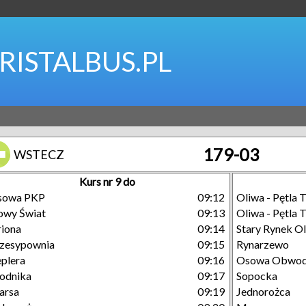
RISTALBUS.PL
179-03
WSTECZ
Kurs nr 9 do
sowa PKP
09:12
Oliwa - Pętla
owy Świat
09:13
Oliwa - Pętla
iona
09:14
Stary Rynek Ol
zesypownia
09:15
Rynarzewo
plera
09:16
Osowa Obwod
odnika
09:17
Sopocka
arsa
09:19
Jednorożca