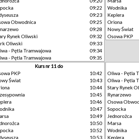
dnorożca
09:20
Marsa
opocka
09:22
Wodnika
dyseusza
09:23
Keplera
sowa Obwodnica
09:25
Oriona
ynarzewo
09:28
Nowy Świat
ary Rynek Oliwski
09:32
Osowa PKP
rk Oliwski
09:33
iwa - Pętla Tramwajowa
09:34
iwa - Pętla Tramwajowa
09:35
Kurs nr 11 do
sowa PKP
10:42
Oliwa - Pętla
owy Świat
10:43
Oliwa - Pętla
iona
10:44
Stary Rynek Ol
zesypownia
10:45
Rynarzewo
plera
10:46
Osowa Obwod
odnika
10:47
Sopocka
arsa
10:49
Jednorożca
dnorożca
10:50
Marsa
opocka
10:52
Wodnika
dyseusza
10:53
Keplera