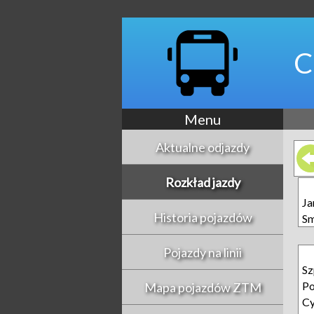
C
Menu
Aktualne odjazdy
Rozkład jazdy
Ja
Historia pojazdów
S
Pojazdy na linii
Sz
Po
Mapa pojazdów ZTM
Cy