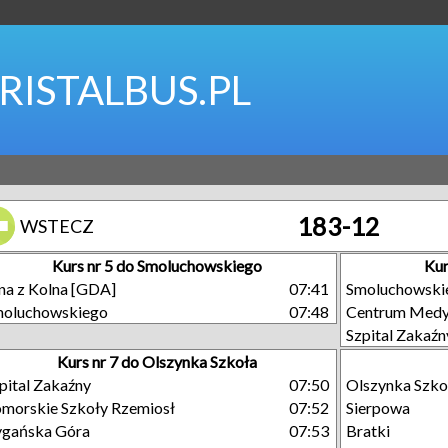
RISTALBUS.PL
183-12
WSTECZ
Kurs nr 5 do Smoluchowskiego
Kur
na z Kolna [GDA]
07:41
Smoluchowski
moluchowskiego
07:48
Centrum Medy
Szpital Zakaźn
Kurs nr 7 do Olszynka Szkoła
pital Zakaźny
07:50
Olszynka Szko
morskie Szkoły Rzemiosł
07:52
Sierpowa
gańska Góra
07:53
Bratki