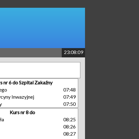
23:08:09
s nr 6 do Szpital Zakaźny
ego
07:48
cyny Inwazyjnej
07:49
y
07:50
Kurs nr 8 do
ła
08:25
08:26
08:27