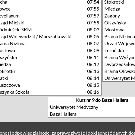
cha
07:54
Stokrotki
łowce
07:55
Miedza
velianum
07:57
Zagony
ząd Miejski
07:59
Olszyńska
ódmieście SKM
08:03
Mostowa
ząd Wojewódzki / Marszałkowski
08:06
Brama Nizinna
ama Nizinna
08:07
Urząd Wojewó
ostowa
08:09
Toruńska
szyńska
08:11
Brama Wyżyn
iedza
08:12
Dworzec Głó
okrotki
08:13
Brama Oliwsk
atki
08:14
Uniwersytet 
uszczowa
08:15
szynka Szkoła
08:16
Kurs nr 9 do Baza Hallera
Uniwersytet Medyczny
Baza Hallera
ponosi odpowiedzialności za prawdziwość i dokładność danych do