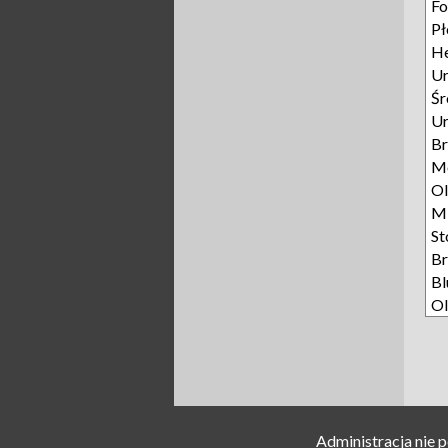
Fo
P
He
Ur
Śr
Ur
Br
M
Ol
M
St
Br
Bl
Ol
Administracja nie 