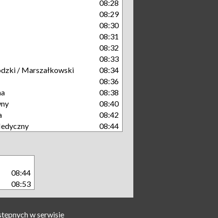
08:28
08:29
08:30
08:31
08:32
08:33
dzki / Marszałkowski
08:34
08:36
na
08:38
wny
08:40
a
08:42
Medyczny
08:44
08:44
08:53
stępnych w serwisie