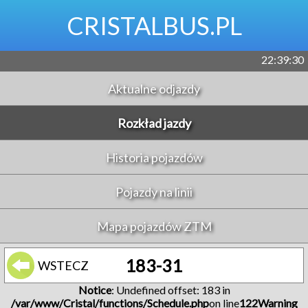
CRISTALBUS.PL
22:39:30
Aktualne odjazdy
Rozkład jazdy
Historia pojazdów
Pojazdy na linii
Mapa pojazdów ZTM
183-31
WSTECZ
Notice
: Undefined offset: 183 in
/var/www/Cristal/functions/Schedule.php
on line
122
Warning