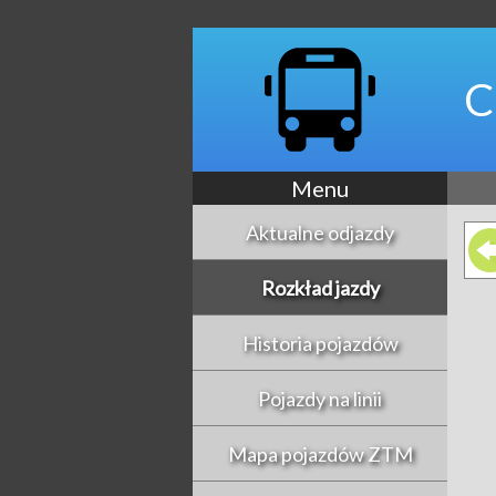
C
Menu
Aktualne odjazdy
Rozkład jazdy
Historia pojazdów
Pojazdy na linii
Mapa pojazdów ZTM