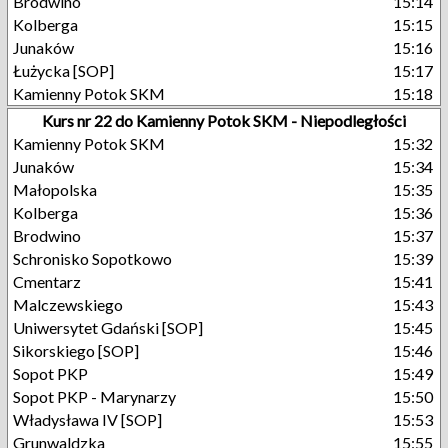
Brodwino
15:14
Kolberga
15:15
Junaków
15:16
Łużycka [SOP]
15:17
Kamienny Potok SKM
15:18
Kurs nr 22 do Kamienny Potok SKM - Niepodległości
Kamienny Potok SKM
15:32
Junaków
15:34
Małopolska
15:35
Kolberga
15:36
Brodwino
15:37
Schronisko Sopotkowo
15:39
Cmentarz
15:41
Malczewskiego
15:43
Uniwersytet Gdański [SOP]
15:45
Sikorskiego [SOP]
15:46
Sopot PKP
15:49
Sopot PKP - Marynarzy
15:50
Władysława IV [SOP]
15:53
Grunwaldzka
15:55