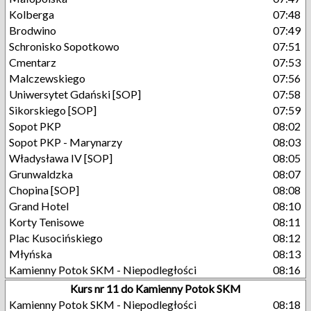
Kolberga
07:48
Brodwino
07:49
Schronisko Sopotkowo
07:51
Cmentarz
07:53
Malczewskiego
07:56
Uniwersytet Gdański [SOP]
07:58
Sikorskiego [SOP]
07:59
Sopot PKP
08:02
Sopot PKP - Marynarzy
08:03
Władysława IV [SOP]
08:05
Grunwaldzka
08:07
Chopina [SOP]
08:08
Grand Hotel
08:10
Korty Tenisowe
08:11
Plac Kusocińskiego
08:12
Młyńska
08:13
Kamienny Potok SKM - Niepodległości
08:16
Kurs nr 11 do Kamienny Potok SKM
Kamienny Potok SKM - Niepodległości
08:18