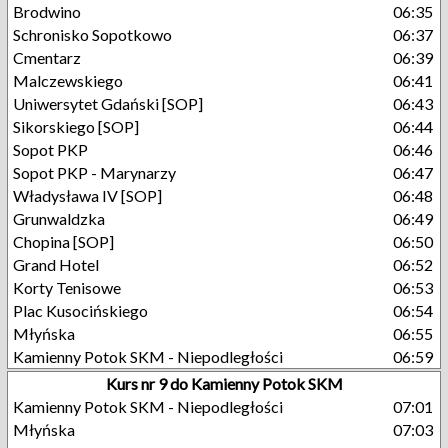
Brodwino
06:35
Schronisko Sopotkowo
06:37
Cmentarz
06:39
Malczewskiego
06:41
Uniwersytet Gdański [SOP]
06:43
Sikorskiego [SOP]
06:44
Sopot PKP
06:46
Sopot PKP - Marynarzy
06:47
Władysława IV [SOP]
06:48
Grunwaldzka
06:49
Chopina [SOP]
06:50
Grand Hotel
06:52
Korty Tenisowe
06:53
Plac Kusocińskiego
06:54
Młyńska
06:55
Kamienny Potok SKM - Niepodległości
06:59
Kurs nr 9 do Kamienny Potok SKM
Kamienny Potok SKM - Niepodległości
07:01
Młyńska
07:03