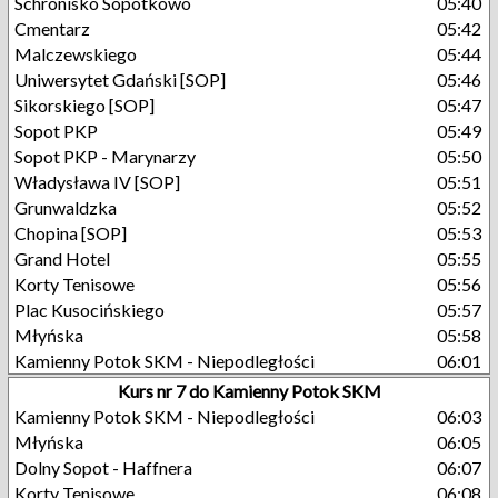
Schronisko Sopotkowo
05:40
Cmentarz
05:42
Malczewskiego
05:44
Uniwersytet Gdański [SOP]
05:46
Sikorskiego [SOP]
05:47
Sopot PKP
05:49
Sopot PKP - Marynarzy
05:50
Władysława IV [SOP]
05:51
Grunwaldzka
05:52
Chopina [SOP]
05:53
Grand Hotel
05:55
Korty Tenisowe
05:56
Plac Kusocińskiego
05:57
Młyńska
05:58
Kamienny Potok SKM - Niepodległości
06:01
Kurs nr 7 do Kamienny Potok SKM
Kamienny Potok SKM - Niepodległości
06:03
Młyńska
06:05
Dolny Sopot - Haffnera
06:07
Korty Tenisowe
06:08