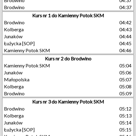
Brodwino
04:37
Brodwino
04:37
Kurs nr 1 do Kamienny Potok SKM
Brodwino
04:42
Kolberga
04:43
Junaków
04:44
Łużycka [SOP]
04:45
Kamienny Potok SKM
04:46
Kurs nr 2 do Brodwino
Kamienny Potok SKM
05:04
Junaków
05:06
Małopolska
05:07
Kolberga
05:08
Brodwino
05:09
Kurs nr 3 do Kamienny Potok SKM
Brodwino
05:12
Kolberga
05:13
Junaków
05:14
Łużycka [SOP]
05:15