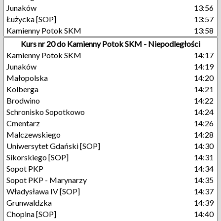
Junaków
13:56
Łużycka [SOP]
13:57
Kamienny Potok SKM
13:58
Kurs nr 20 do Kamienny Potok SKM - Niepodległości
Kamienny Potok SKM
14:17
Junaków
14:19
Małopolska
14:20
Kolberga
14:21
Brodwino
14:22
Schronisko Sopotkowo
14:24
Cmentarz
14:26
Malczewskiego
14:28
Uniwersytet Gdański [SOP]
14:30
Sikorskiego [SOP]
14:31
Sopot PKP
14:34
Sopot PKP - Marynarzy
14:35
Władysława IV [SOP]
14:37
Grunwaldzka
14:39
Chopina [SOP]
14:40