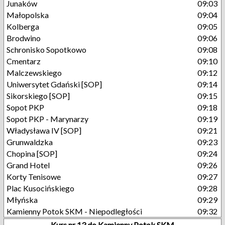
Junaków
09:03
Małopolska
09:04
Kolberga
09:05
Brodwino
09:06
Schronisko Sopotkowo
09:08
Cmentarz
09:10
Malczewskiego
09:12
Uniwersytet Gdański [SOP]
09:14
Sikorskiego [SOP]
09:15
Sopot PKP
09:18
Sopot PKP - Marynarzy
09:19
Władysława IV [SOP]
09:21
Grunwaldzka
09:23
Chopina [SOP]
09:24
Grand Hotel
09:26
Korty Tenisowe
09:27
Plac Kusocińskiego
09:28
Młyńska
09:29
Kamienny Potok SKM - Niepodległości
09:32
Kurs nr 13 do Kamienny Potok SKM