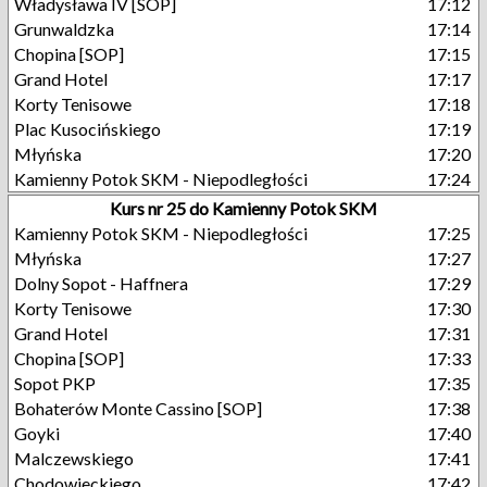
Władysława IV [SOP]
17:12
Grunwaldzka
17:14
Chopina [SOP]
17:15
Grand Hotel
17:17
Korty Tenisowe
17:18
Plac Kusocińskiego
17:19
Młyńska
17:20
Kamienny Potok SKM - Niepodległości
17:24
Kurs nr 25 do Kamienny Potok SKM
Kamienny Potok SKM - Niepodległości
17:25
Młyńska
17:27
Dolny Sopot - Haffnera
17:29
Korty Tenisowe
17:30
Grand Hotel
17:31
Chopina [SOP]
17:33
Sopot PKP
17:35
Bohaterów Monte Cassino [SOP]
17:38
Goyki
17:40
Malczewskiego
17:41
Chodowieckiego
17:42