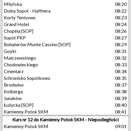
Młyńska
08:20
Dolny Sopot - Haffnera
08:22
Korty Tenisowe
08:23
Grand Hotel
08:24
Chopina [SOP]
08:26
Sopot PKP
08:27
Bohaterów Monte Cassino [SOP]
08:29
Goyki
08:31
Malczewskiego
08:32
Chodowieckiego
08:33
Cmentarz
08:34
Schronisko Sopotkowo
08:35
Brodwino
08:37
Kolberga
08:38
Junaków
08:39
Łużycka [SOP]
08:40
Kamienny Potok SKM
08:41
Kurs nr 12 do Kamienny Potok SKM - Niepodległości
Kamienny Potok SKM
09:01