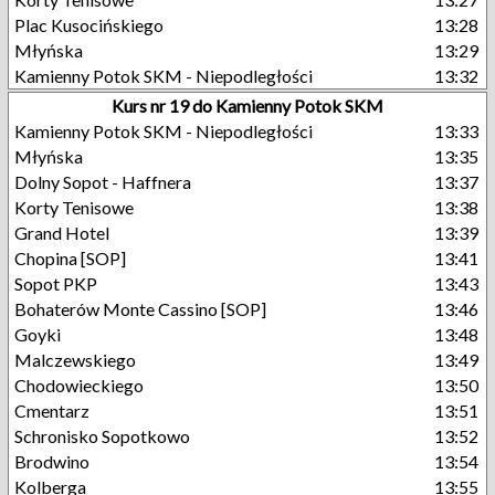
Plac Kusocińskiego
13:28
Młyńska
13:29
Kamienny Potok SKM - Niepodległości
13:32
Kurs nr 19 do Kamienny Potok SKM
Kamienny Potok SKM - Niepodległości
13:33
Młyńska
13:35
Dolny Sopot - Haffnera
13:37
Korty Tenisowe
13:38
Grand Hotel
13:39
Chopina [SOP]
13:41
Sopot PKP
13:43
Bohaterów Monte Cassino [SOP]
13:46
Goyki
13:48
Malczewskiego
13:49
Chodowieckiego
13:50
Cmentarz
13:51
Schronisko Sopotkowo
13:52
Brodwino
13:54
Kolberga
13:55