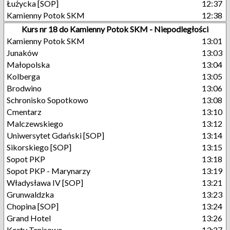
Łużycka [SOP]
12:37
Kamienny Potok SKM
12:38
Kurs nr 18 do Kamienny Potok SKM - Niepodległości
Kamienny Potok SKM
13:01
Junaków
13:03
Małopolska
13:04
Kolberga
13:05
Brodwino
13:06
Schronisko Sopotkowo
13:08
Cmentarz
13:10
Malczewskiego
13:12
Uniwersytet Gdański [SOP]
13:14
Sikorskiego [SOP]
13:15
Sopot PKP
13:18
Sopot PKP - Marynarzy
13:19
Władysława IV [SOP]
13:21
Grunwaldzka
13:23
Chopina [SOP]
13:24
Grand Hotel
13:26
Korty Tenisowe
13:27