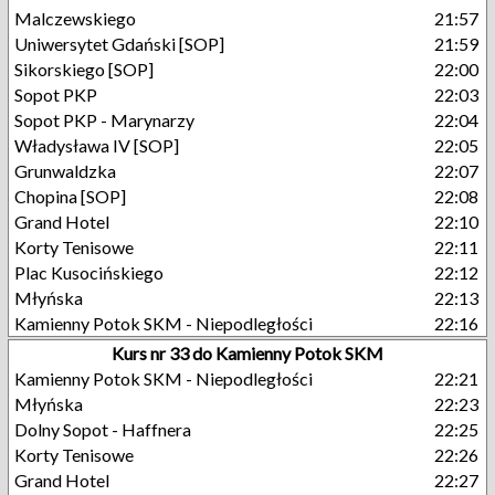
Malczewskiego
21:57
Uniwersytet Gdański [SOP]
21:59
Sikorskiego [SOP]
22:00
Sopot PKP
22:03
Sopot PKP - Marynarzy
22:04
Władysława IV [SOP]
22:05
Grunwaldzka
22:07
Chopina [SOP]
22:08
Grand Hotel
22:10
Korty Tenisowe
22:11
Plac Kusocińskiego
22:12
Młyńska
22:13
Kamienny Potok SKM - Niepodległości
22:16
Kurs nr 33 do Kamienny Potok SKM
Kamienny Potok SKM - Niepodległości
22:21
Młyńska
22:23
Dolny Sopot - Haffnera
22:25
Korty Tenisowe
22:26
Grand Hotel
22:27