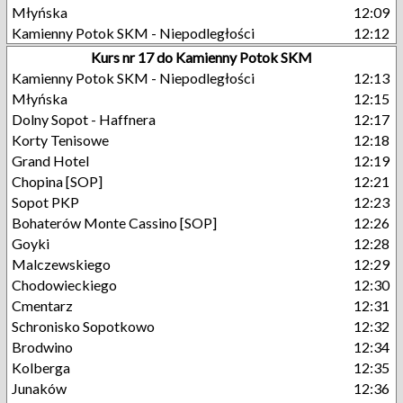
Młyńska
12:09
Kamienny Potok SKM - Niepodległości
12:12
Kurs nr 17 do Kamienny Potok SKM
Kamienny Potok SKM - Niepodległości
12:13
Młyńska
12:15
Dolny Sopot - Haffnera
12:17
Korty Tenisowe
12:18
Grand Hotel
12:19
Chopina [SOP]
12:21
Sopot PKP
12:23
Bohaterów Monte Cassino [SOP]
12:26
Goyki
12:28
Malczewskiego
12:29
Chodowieckiego
12:30
Cmentarz
12:31
Schronisko Sopotkowo
12:32
Brodwino
12:34
Kolberga
12:35
Junaków
12:36