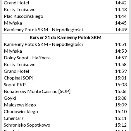
Grand Hotel
14:42
Korty Tenisowe
14:43
Plac Kusocińskiego
14:44
Młyńska
14:45
Kamienny Potok SKM - Niepodległości
14:49
Kurs nr 21 do Kamienny Potok SKM
Kamienny Potok SKM - Niepodległości
14:51
Młyńska
14:53
Dolny Sopot - Haffnera
14:57
Korty Tenisowe
14:58
Grand Hotel
14:59
Chopina [SOP]
15:01
Sopot PKP
15:03
Bohaterów Monte Cassino [SOP]
15:06
Goyki
15:08
Malczewskiego
15:09
Chodowieckiego
15:10
Cmentarz
15:11
Schronisko Sopotkowo
15:12