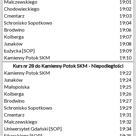
Malczewskiego
19:01
Chodowieckiego
19:02
Cmentarz
19:03
Schronisko Sopotkowo
19:04
Brodwino
19:06
Kolberga
19:07
Junaków
19:08
Łużycka [SOP]
19:09
Kamienny Potok SKM
19:10
Kurs nr 28 do Kamienny Potok SKM - Niepodległości
Kamienny Potok SKM
19:22
Junaków
19:24
Małopolska
19:25
Kolberga
19:26
Brodwino
19:27
Schronisko Sopotkowo
19:29
Cmentarz
19:31
Malczewskiego
19:32
Uniwersytet Gdański [SOP]
19:34
Sikorskiego [SOP]
19:35