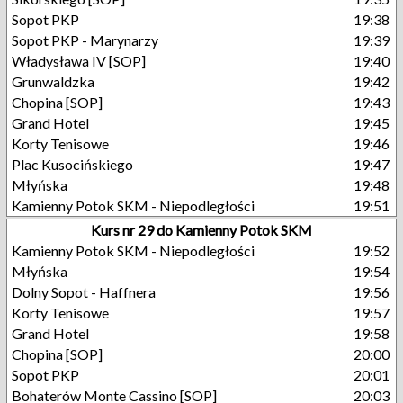
Sopot PKP
19:38
Sopot PKP - Marynarzy
19:39
Władysława IV [SOP]
19:40
Grunwaldzka
19:42
Chopina [SOP]
19:43
Grand Hotel
19:45
Korty Tenisowe
19:46
Plac Kusocińskiego
19:47
Młyńska
19:48
Kamienny Potok SKM - Niepodległości
19:51
Kurs nr 29 do Kamienny Potok SKM
Kamienny Potok SKM - Niepodległości
19:52
Młyńska
19:54
Dolny Sopot - Haffnera
19:56
Korty Tenisowe
19:57
Grand Hotel
19:58
Chopina [SOP]
20:00
Sopot PKP
20:01
Bohaterów Monte Cassino [SOP]
20:03