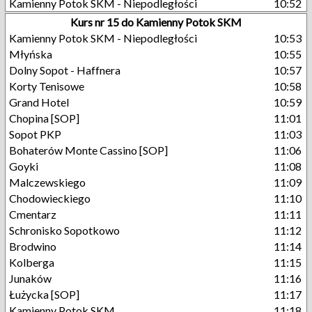
Kamienny Potok SKM - Niepodległości
10:52
Kurs nr 15 do Kamienny Potok SKM
Kamienny Potok SKM - Niepodległości
10:53
Młyńska
10:55
Dolny Sopot - Haffnera
10:57
Korty Tenisowe
10:58
Grand Hotel
10:59
Chopina [SOP]
11:01
Sopot PKP
11:03
Bohaterów Monte Cassino [SOP]
11:06
Goyki
11:08
Malczewskiego
11:09
Chodowieckiego
11:10
Cmentarz
11:11
Schronisko Sopotkowo
11:12
Brodwino
11:14
Kolberga
11:15
Junaków
11:16
Łużycka [SOP]
11:17
Kamienny Potok SKM
11:18