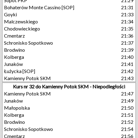
Sopot PKP
21:29
Bohaterów Monte Cassino [SOP]
21:31
Goyki
21:33
Malczewskiego
21:34
Chodowieckiego
21:35
Cmentarz
21:36
Schronisko Sopotkowo
21:37
Brodwino
21:39
Kolberga
21:40
Junaków
21:41
Łużycka [SOP]
21:42
Kamienny Potok SKM
21:43
Kurs nr 32 do Kamienny Potok SKM - Niepodległości
Kamienny Potok SKM
21:47
Junaków
21:49
Małopolska
21:50
Kolberga
21:51
Brodwino
21:52
Schronisko Sopotkowo
21:54
Cmentarz
21:56