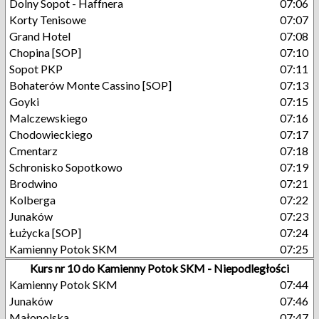
Dolny Sopot - Haffnera
07:06
Korty Tenisowe
07:07
Grand Hotel
07:08
Chopina [SOP]
07:10
Sopot PKP
07:11
Bohaterów Monte Cassino [SOP]
07:13
Goyki
07:15
Malczewskiego
07:16
Chodowieckiego
07:17
Cmentarz
07:18
Schronisko Sopotkowo
07:19
Brodwino
07:21
Kolberga
07:22
Junaków
07:23
Łużycka [SOP]
07:24
Kamienny Potok SKM
07:25
Kurs nr 10 do Kamienny Potok SKM - Niepodległości
Kamienny Potok SKM
07:44
Junaków
07:46
Małopolska
07:47