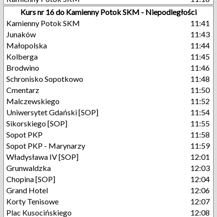
Kurs nr 16 do Kamienny Potok SKM - Niepodległości
Kamienny Potok SKM
11:41
Junaków
11:43
Małopolska
11:44
Kolberga
11:45
Brodwino
11:46
Schronisko Sopotkowo
11:48
Cmentarz
11:50
Malczewskiego
11:52
Uniwersytet Gdański [SOP]
11:54
Sikorskiego [SOP]
11:55
Sopot PKP
11:58
Sopot PKP - Marynarzy
11:59
Władysława IV [SOP]
12:01
Grunwaldzka
12:03
Chopina [SOP]
12:04
Grand Hotel
12:06
Korty Tenisowe
12:07
Plac Kusocińskiego
12:08