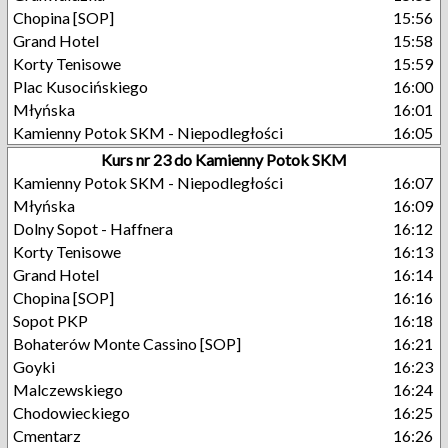
Chopina [SOP]
15:56
Grand Hotel
15:58
Korty Tenisowe
15:59
Plac Kusocińskiego
16:00
Młyńska
16:01
Kamienny Potok SKM - Niepodległości
16:05
Kurs nr 23 do Kamienny Potok SKM
Kamienny Potok SKM - Niepodległości
16:07
Młyńska
16:09
Dolny Sopot - Haffnera
16:12
Korty Tenisowe
16:13
Grand Hotel
16:14
Chopina [SOP]
16:16
Sopot PKP
16:18
Bohaterów Monte Cassino [SOP]
16:21
Goyki
16:23
Malczewskiego
16:24
Chodowieckiego
16:25
Cmentarz
16:26