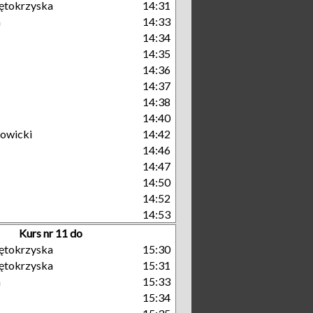
ętokrzyska
14:31
a
14:33
14:34
14:35
14:36
14:37
14:38
14:40
owicki
14:42
14:46
14:47
14:50
14:52
14:53
Kurs nr 11 do
ętokrzyska
15:30
ętokrzyska
15:31
a
15:33
15:34