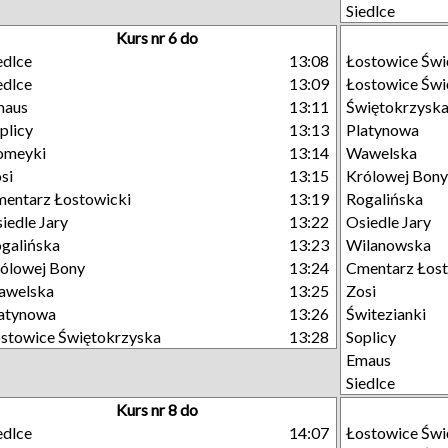
Siedlce
Kurs nr 6 do
edlce
13:08
Łostowice Świ
edlce
13:09
Łostowice Świ
maus
13:11
Świętokrzysk
plicy
13:13
Platynowa
omeyki
13:14
Wawelska
si
13:15
Królowej Bony
entarz Łostowicki
13:19
Rogalińska
iedle Jary
13:22
Osiedle Jary
galińska
13:23
Wilanowska
ólowej Bony
13:24
Cmentarz Łost
awelska
13:25
Zosi
atynowa
13:26
Świtezianki
stowice Świętokrzyska
13:28
Soplicy
Emaus
Siedlce
Kurs nr 8 do
edlce
14:07
Łostowice Świ