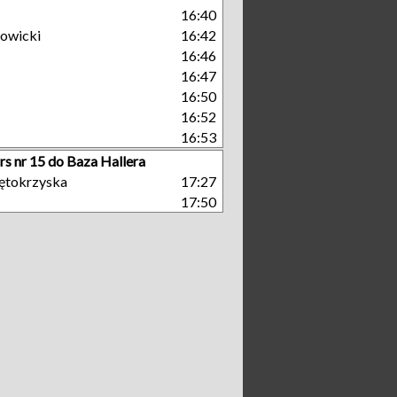
16:40
owicki
16:42
16:46
16:47
16:50
16:52
16:53
rs nr 15 do Baza Hallera
ętokrzyska
17:27
17:50