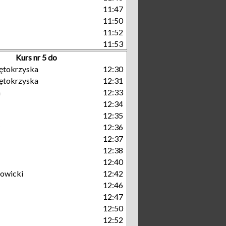
11:47
11:50
11:52
11:53
Kurs nr 5 do
ętokrzyska
12:30
ętokrzyska
12:31
a
12:33
12:34
12:35
12:36
12:37
12:38
12:40
owicki
12:42
12:46
12:47
12:50
12:52