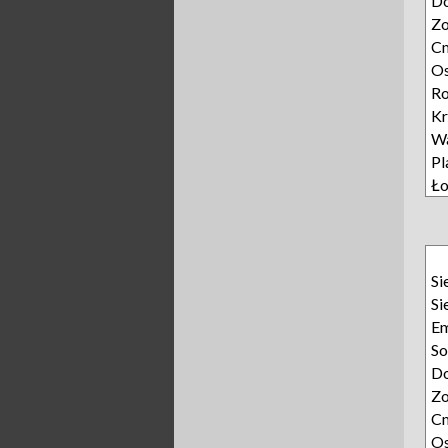
D
Zo
Cm
Os
Ro
Kr
W
Pl
Ło
Si
Si
E
So
D
Zo
Cm
Os