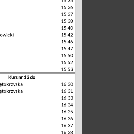
15:35
15:36
15:37
15:38
15:40
owicki
15:42
15:46
15:47
15:50
15:52
15:53
Kurs nr 13 do
ętokrzyska
16:30
ętokrzyska
16:31
a
16:33
16:34
16:35
16:36
16:37
16:38