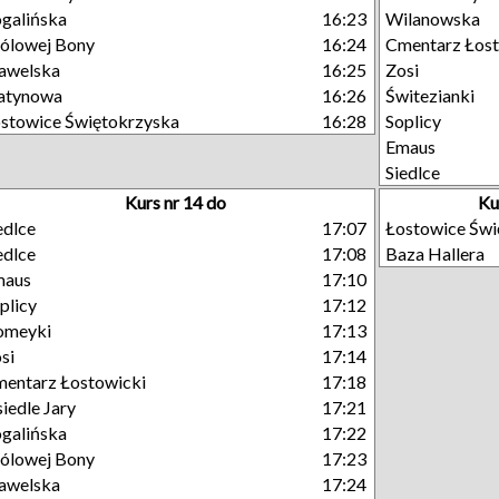
galińska
16:23
Wilanowska
ólowej Bony
16:24
Cmentarz Łost
awelska
16:25
Zosi
atynowa
16:26
Świtezianki
stowice Świętokrzyska
16:28
Soplicy
Emaus
Siedlce
Kurs nr 14 do
Ku
edlce
17:07
Łostowice Świ
edlce
17:08
Baza Hallera
maus
17:10
plicy
17:12
omeyki
17:13
si
17:14
entarz Łostowicki
17:18
iedle Jary
17:21
galińska
17:22
ólowej Bony
17:23
awelska
17:24