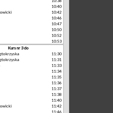
10:38
10:40
owicki
10:42
10:46
10:47
10:50
10:52
10:53
Kurs nr 3 do
ętokrzyska
11:30
ętokrzyska
11:31
a
11:33
11:34
11:35
11:36
11:37
11:38
11:40
owicki
11:42
11:46