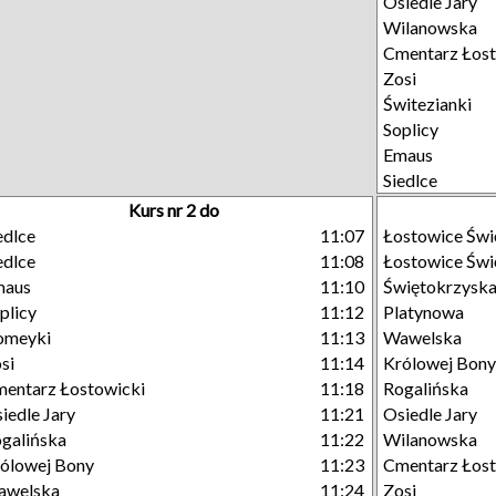
Osiedle Jary
Wilanowska
Cmentarz Łost
Zosi
Świtezianki
Soplicy
Emaus
Siedlce
Kurs nr 2 do
edlce
11:07
Łostowice Świ
edlce
11:08
Łostowice Świ
maus
11:10
Świętokrzysk
plicy
11:12
Platynowa
omeyki
11:13
Wawelska
si
11:14
Królowej Bony
entarz Łostowicki
11:18
Rogalińska
iedle Jary
11:21
Osiedle Jary
galińska
11:22
Wilanowska
ólowej Bony
11:23
Cmentarz Łost
awelska
11:24
Zosi