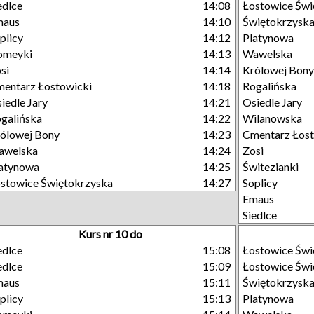
edlce
14:08
Łostowice Świ
maus
14:10
Świętokrzysk
plicy
14:12
Platynowa
omeyki
14:13
Wawelska
si
14:14
Królowej Bony
entarz Łostowicki
14:18
Rogalińska
iedle Jary
14:21
Osiedle Jary
galińska
14:22
Wilanowska
ólowej Bony
14:23
Cmentarz Łost
awelska
14:24
Zosi
atynowa
14:25
Świtezianki
stowice Świętokrzyska
14:27
Soplicy
Emaus
Siedlce
Kurs nr 10 do
edlce
15:08
Łostowice Świ
edlce
15:09
Łostowice Świ
maus
15:11
Świętokrzysk
plicy
15:13
Platynowa