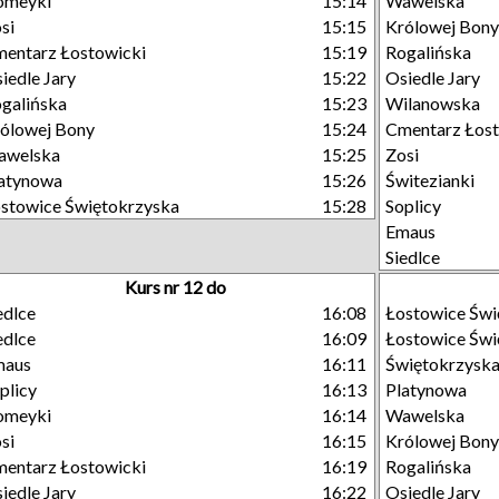
omeyki
15:14
Wawelska
si
15:15
Królowej Bony
entarz Łostowicki
15:19
Rogalińska
iedle Jary
15:22
Osiedle Jary
galińska
15:23
Wilanowska
ólowej Bony
15:24
Cmentarz Łost
awelska
15:25
Zosi
atynowa
15:26
Świtezianki
stowice Świętokrzyska
15:28
Soplicy
Emaus
Siedlce
Kurs nr 12 do
edlce
16:08
Łostowice Świ
edlce
16:09
Łostowice Świ
maus
16:11
Świętokrzysk
plicy
16:13
Platynowa
omeyki
16:14
Wawelska
si
16:15
Królowej Bony
entarz Łostowicki
16:19
Rogalińska
iedle Jary
16:22
Osiedle Jary