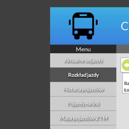
C
Menu
Aktualne odjazdy
Rozkład jazdy
Ba
Historia pojazdów
Ło
Pojazdy na linii
Mapa pojazdów ZTM