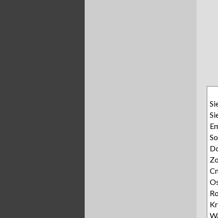
Si
Si
E
So
D
Zo
Cm
Os
Ro
Kr
W