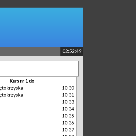
02:52:50
Kurs nr 1 do
ętokrzyska
10:30
ętokrzyska
10:31
a
10:33
10:34
10:35
10:36
10:37