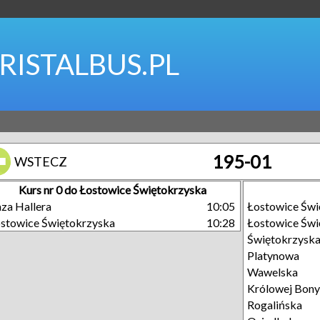
RISTALBUS.PL
195-01
WSTECZ
Kurs nr 0 do Łostowice Świętokrzyska
za Hallera
10:05
Łostowice Świ
stowice Świętokrzyska
10:28
Łostowice Świ
Świętokrzysk
Platynowa
Wawelska
Królowej Bony
Rogalińska