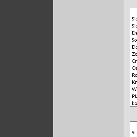
Si
Si
E
So
D
Zo
Cm
Os
Ro
Kr
W
Pl
Ło
Si