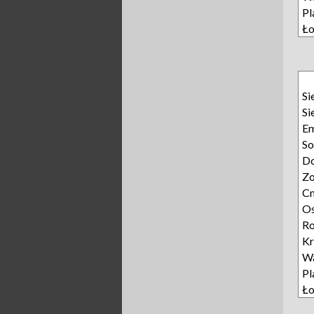
Pl
Ło
Si
Si
E
So
D
Zo
Cm
Os
Ro
Kr
W
Pl
Ło