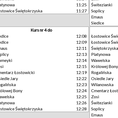
atynowa
11:25
Świtezianki
stowice Świętokrzyska
11:27
Soplicy
Emaus
Siedlce
Kurs nr 4 do
edlce
12:08
Łostowice Świ
edlce
12:09
Łostowice Świ
maus
12:11
Świętokrzysk
plicy
12:13
Platynowa
omeyki
12:14
Wawelska
si
12:15
Królowej Bony
entarz Łostowicki
12:19
Rogalińska
iedle Jary
12:22
Osiedle Jary
galińska
12:23
Wilanowska
ólowej Bony
12:24
Cmentarz Łost
awelska
12:25
Zosi
atynowa
12:26
Świtezianki
stowice Świętokrzyska
12:28
Soplicy
Emaus