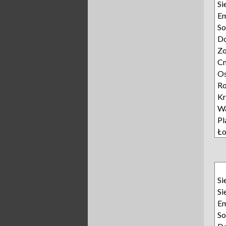
Si
E
So
D
Zo
Cm
Os
Ro
Kr
W
Pl
Ło
Si
Si
E
So