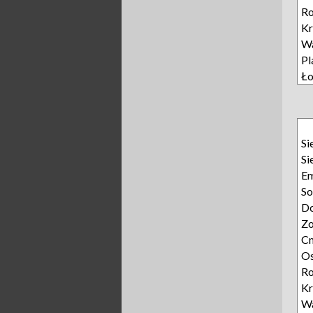
Ro
Kr
W
Pl
Ło
Si
Si
E
So
D
Zo
Cm
Os
Ro
Kr
W