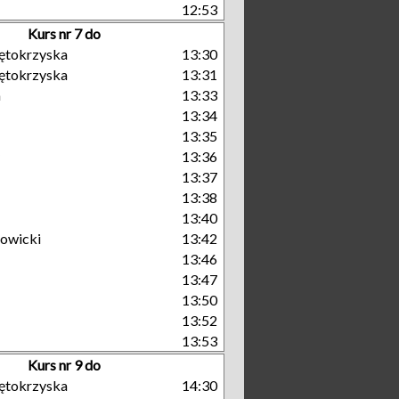
12:53
Kurs nr 7 do
ętokrzyska
13:30
ętokrzyska
13:31
a
13:33
13:34
13:35
13:36
13:37
13:38
13:40
owicki
13:42
13:46
13:47
13:50
13:52
13:53
Kurs nr 9 do
ętokrzyska
14:30