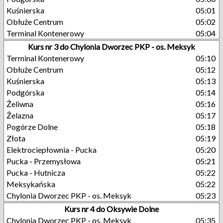
Kuśnierska
05:01
Obłuże Centrum
05:02
Terminal Kontenerowy
05:04
Kurs nr 3 do Chylonia Dworzec PKP - os. Meksyk
Terminal Kontenerowy
05:10
Obłuże Centrum
05:12
Kuśnierska
05:13
Podgórska
05:14
Żeliwna
05:16
Żelazna
05:17
Pogórze Dolne
05:18
Złota
05:19
Elektrociepłownia - Pucka
05:20
Pucka - Przemysłowa
05:21
Pucka - Hutnicza
05:22
Meksykańska
05:22
Chylonia Dworzec PKP - os. Meksyk
05:23
Kurs nr 4 do Oksywie Dolne
Chylonia Dworzec PKP - os. Meksyk
05:35