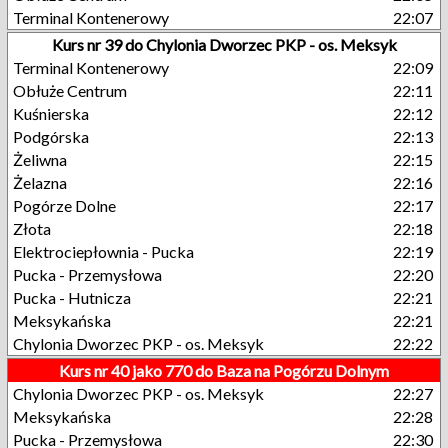
Terminal Kontenerowy
22:07
Kurs nr 39 do Chylonia Dworzec PKP - os. Meksyk
Terminal Kontenerowy
22:09
Obłuże Centrum
22:11
Kuśnierska
22:12
Podgórska
22:13
Żeliwna
22:15
Żelazna
22:16
Pogórze Dolne
22:17
Złota
22:18
Elektrociepłownia - Pucka
22:19
Pucka - Przemysłowa
22:20
Pucka - Hutnicza
22:21
Meksykańska
22:21
Chylonia Dworzec PKP - os. Meksyk
22:22
Kurs nr 40 jako 770 do Baza na Pogórzu Dolnym
Chylonia Dworzec PKP - os. Meksyk
22:27
Meksykańska
22:28
Pucka - Przemysłowa
22:30