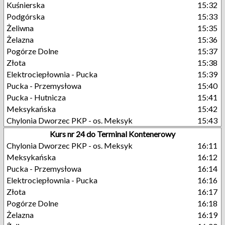
Kuśnierska
15:32
Podgórska
15:33
Żeliwna
15:35
Żelazna
15:36
Pogórze Dolne
15:37
Złota
15:38
Elektrociepłownia - Pucka
15:39
Pucka - Przemysłowa
15:40
Pucka - Hutnicza
15:41
Meksykańska
15:42
Chylonia Dworzec PKP - os. Meksyk
15:43
Kurs nr 24 do Terminal Kontenerowy
Chylonia Dworzec PKP - os. Meksyk
16:11
Meksykańska
16:12
Pucka - Przemysłowa
16:14
Elektrociepłownia - Pucka
16:16
Złota
16:17
Pogórze Dolne
16:18
Żelazna
16:19