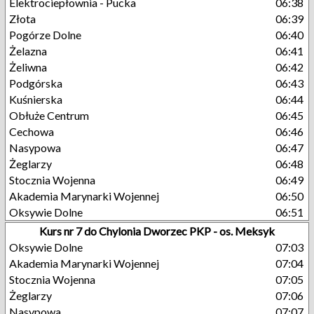
Elektrociepłownia - Pucka
06:38
Złota
06:39
Pogórze Dolne
06:40
Żelazna
06:41
Żeliwna
06:42
Podgórska
06:43
Kuśnierska
06:44
Obłuże Centrum
06:45
Cechowa
06:46
Nasypowa
06:47
Żeglarzy
06:48
Stocznia Wojenna
06:49
Akademia Marynarki Wojennej
06:50
Oksywie Dolne
06:51
Kurs nr 7 do Chylonia Dworzec PKP - os. Meksyk
Oksywie Dolne
07:03
Akademia Marynarki Wojennej
07:04
Stocznia Wojenna
07:05
Żeglarzy
07:06
Nasypowa
07:07