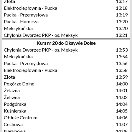
Złota
13:17
Elektrociepłownia - Pucka
13:18
Pucka - Przemysłowa
13:19
Pucka - Hutnicza
13:20
Meksykańska
13:20
Chylonia Dworzec PKP - os. Meksyk
13:21
Kurs nr 20 do Oksywie Dolne
Chylonia Dworzec PKP - os. Meksyk
13:53
Meksykańska
13:54
Pucka - Przemysłowa
13:56
Elektrociepłownia - Pucka
13:58
Złota
13:59
Pogórze Dolne
14:00
Żelazna
14:01
Żeliwna
14:02
Podgórska
14:04
Kuśnierska
14:05
Obłuże Centrum
14:06
Cechowa
14:07
Nasypowa
14:08