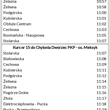
Żelazna
10:57
Żeliwna
10:58
Podgórska
11:00
Kuśnierska
11:01
Obłuże Centrum
11:02
Cechowa
11:03
Bosmańska - Nasypowa
11:05
Stolarska
11:07
Kurs nr 15 do Chylonia Dworzec PKP - os. Meksyk
Stolarska
11:07
Białowieska
11:08
Cechowa
11:09
Kuśnierska
11:11
Podgórska
11:12
Żeliwna
11:14
Żelazna
11:15
Pogórze Dolne
11:16
Złota
11:17
Elektrociepłownia - Pucka
11:18
Pucka - Przemysłowa
11:19