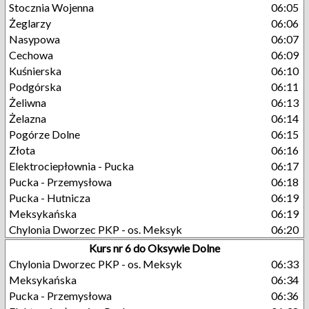
Stocznia Wojenna
06:05
Żeglarzy
06:06
Nasypowa
06:07
Cechowa
06:09
Kuśnierska
06:10
Podgórska
06:11
Żeliwna
06:13
Żelazna
06:14
Pogórze Dolne
06:15
Złota
06:16
Elektrociepłownia - Pucka
06:17
Pucka - Przemysłowa
06:18
Pucka - Hutnicza
06:19
Meksykańska
06:19
Chylonia Dworzec PKP - os. Meksyk
06:20
Kurs nr 6 do Oksywie Dolne
Chylonia Dworzec PKP - os. Meksyk
06:33
Meksykańska
06:34
Pucka - Przemysłowa
06:36