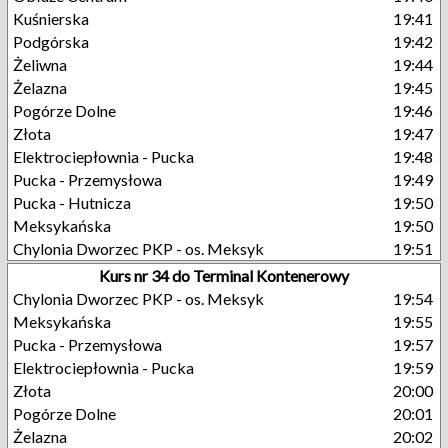
Kuśnierska
19:41
Podgórska
19:42
Żeliwna
19:44
Żelazna
19:45
Pogórze Dolne
19:46
Złota
19:47
Elektrociepłownia - Pucka
19:48
Pucka - Przemysłowa
19:49
Pucka - Hutnicza
19:50
Meksykańska
19:50
Chylonia Dworzec PKP - os. Meksyk
19:51
Kurs nr 34 do Terminal Kontenerowy
Chylonia Dworzec PKP - os. Meksyk
19:54
Meksykańska
19:55
Pucka - Przemysłowa
19:57
Elektrociepłownia - Pucka
19:59
Złota
20:00
Pogórze Dolne
20:01
Żelazna
20:02