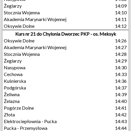
Żeglarzy
14:09
Stocznia Wojenna
14:10
Akademia Marynarki Wojennej
14:11
Oksywie Dolne
14:12
Kurs nr 21 do Chylonia Dworzec PKP - os. Meksyk
Oksywie Dolne
14:26
Akademia Marynarki Wojennej
14:27
Stocznia Wojenna
14:28
Żeglarzy
14:29
Nasypowa
14:30
Cechowa
14:33
Kuśnierska
14:36
Podgórska
14:37
Żeliwna
14:39
Żelazna
14:40
Pogórze Dolne
14:41
Złota
14:42
Elektrociepłownia - Pucka
14:43
Pucka - Przemysłowa
14:44