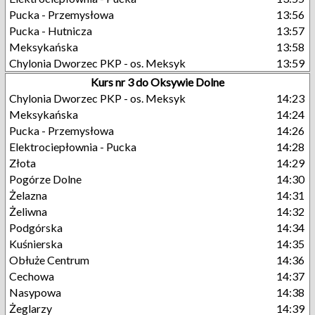
Pucka - Przemysłowa
13:56
Pucka - Hutnicza
13:57
Meksykańska
13:58
Chylonia Dworzec PKP - os. Meksyk
13:59
Kurs nr 3 do Oksywie Dolne
Chylonia Dworzec PKP - os. Meksyk
14:23
Meksykańska
14:24
Pucka - Przemysłowa
14:26
Elektrociepłownia - Pucka
14:28
Złota
14:29
Pogórze Dolne
14:30
Żelazna
14:31
Żeliwna
14:32
Podgórska
14:34
Kuśnierska
14:35
Obłuże Centrum
14:36
Cechowa
14:37
Nasypowa
14:38
Żeglarzy
14:39