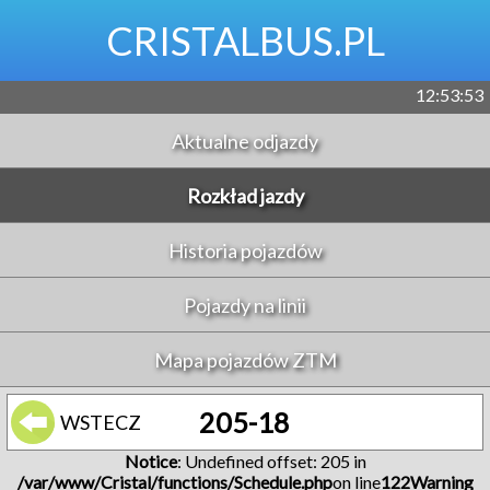
CRISTALBUS.PL
12:53:53
Aktualne odjazdy
Rozkład jazdy
Historia pojazdów
Pojazdy na linii
Mapa pojazdów ZTM
205-18
WSTECZ
Notice
: Undefined offset: 205 in
/var/www/Cristal/functions/Schedule.php
on line
122
Warning