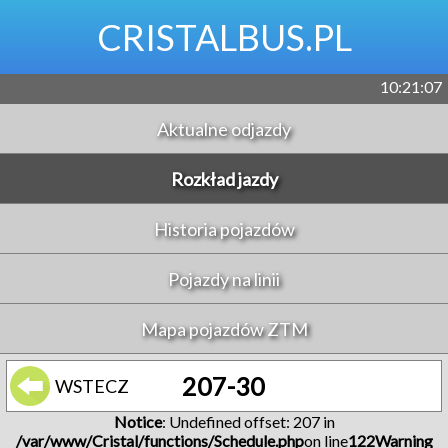
CRISTALBUS.PL
10:21:07
Aktualne odjazdy
Rozkład jazdy
Historia pojazdów
Pojazdy na linii
Mapa pojazdów ZTM
207-30
WSTECZ
Notice
: Undefined offset: 207 in
/var/www/Cristal/functions/Schedule.php
on line
122
Warning