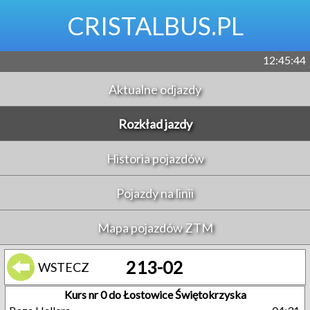
CRISTALBUS.PL
12:45:45
Aktualne odjazdy
Rozkład jazdy
Historia pojazdów
Pojazdy na linii
Mapa pojazdów ZTM
213-02
WSTECZ
Kurs nr 0 do Łostowice Świętokrzyska