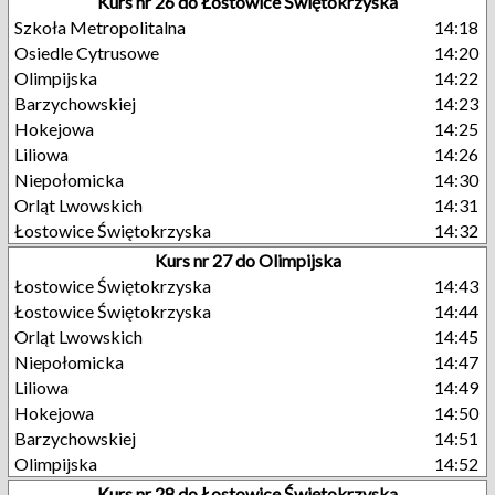
Kurs nr 26 do Łostowice Świętokrzyska
Szkoła Metropolitalna
14:18
Osiedle Cytrusowe
14:20
Olimpijska
14:22
Barzychowskiej
14:23
Hokejowa
14:25
Liliowa
14:26
Niepołomicka
14:30
Orląt Lwowskich
14:31
Łostowice Świętokrzyska
14:32
Kurs nr 27 do Olimpijska
Łostowice Świętokrzyska
14:43
Łostowice Świętokrzyska
14:44
Orląt Lwowskich
14:45
Niepołomicka
14:47
Liliowa
14:49
Hokejowa
14:50
Barzychowskiej
14:51
Olimpijska
14:52
Kurs nr 28 do Łostowice Świętokrzyska