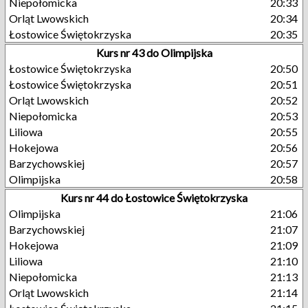
Niepołomicka
20:33
Orląt Lwowskich
20:34
Łostowice Świętokrzyska
20:35
Kurs nr 43 do Olimpijska
Łostowice Świętokrzyska
20:50
Łostowice Świętokrzyska
20:51
Orląt Lwowskich
20:52
Niepołomicka
20:53
Liliowa
20:55
Hokejowa
20:56
Barzychowskiej
20:57
Olimpijska
20:58
Kurs nr 44 do Łostowice Świętokrzyska
Olimpijska
21:06
Barzychowskiej
21:07
Hokejowa
21:09
Liliowa
21:10
Niepołomicka
21:13
Orląt Lwowskich
21:14