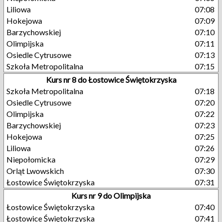
Liliowa
07:08
Hokejowa
07:09
Barzychowskiej
07:10
Olimpijska
07:11
Osiedle Cytrusowe
07:13
Szkoła Metropolitalna
07:15
Kurs nr 8 do Łostowice Świętokrzyska
Szkoła Metropolitalna
07:18
Osiedle Cytrusowe
07:20
Olimpijska
07:22
Barzychowskiej
07:23
Hokejowa
07:25
Liliowa
07:26
Niepołomicka
07:29
Orląt Lwowskich
07:30
Łostowice Świętokrzyska
07:31
Kurs nr 9 do Olimpijska
Łostowice Świętokrzyska
07:40
Łostowice Świętokrzyska
07:41