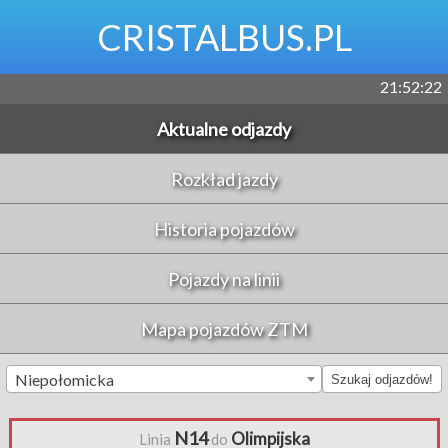
CRISTALBUS.PL
21:52:22
Aktualne odjazdy
Rozkład jazdy
Historia pojazdów
Pojazdy na linii
Mapa pojazdów ZTM
Niepołomicka
Szukaj odjazdów!
N14
Olimpijska
Linia
do