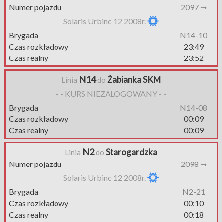
Numer pojazdu
2097 ➞
Solaris Urbino 12 2008r.
Brygada
N14-10
Czas rozkładowy
23:49
Czas realny
23:52
N14
Żabianka SKM
Linia
do
- - KURS NIEZALOGOWANY - -
Brygada
N14-08
Czas rozkładowy
00:09
Czas realny
00:09
N2
Starogardzka
Linia
do
Numer pojazdu
2098 ➞
Solaris Urbino 12 2008r.
Brygada
N2-21
Czas rozkładowy
00:10
Czas realny
00:18