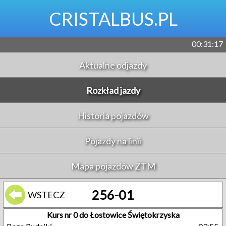
CRISTALBUS.PL
00:31:18
Aktualne odjazdy
Rozkład jazdy
Historia pojazdów
Pojazdy na linii
Mapa pojazdów ZTM
256-01
WSTECZ
Kurs nr 0 do Łostowice Świętokrzyska