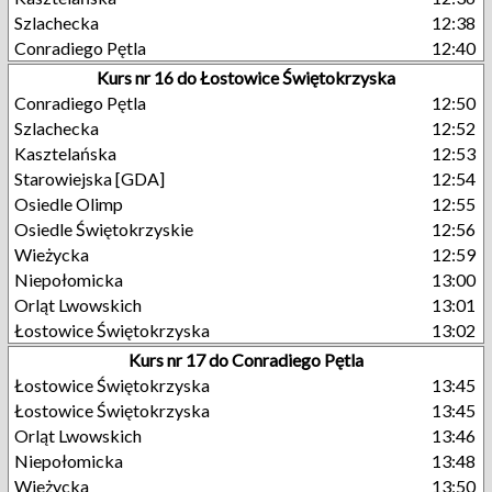
Szlachecka
12:38
Conradiego Pętla
12:40
Kurs nr 16 do Łostowice Świętokrzyska
Conradiego Pętla
12:50
Szlachecka
12:52
Kasztelańska
12:53
Starowiejska [GDA]
12:54
Osiedle Olimp
12:55
Osiedle Świętokrzyskie
12:56
Wieżycka
12:59
Niepołomicka
13:00
Orląt Lwowskich
13:01
Łostowice Świętokrzyska
13:02
Kurs nr 17 do Conradiego Pętla
Łostowice Świętokrzyska
13:45
Łostowice Świętokrzyska
13:45
Orląt Lwowskich
13:46
Niepołomicka
13:48
Wieżycka
13:50