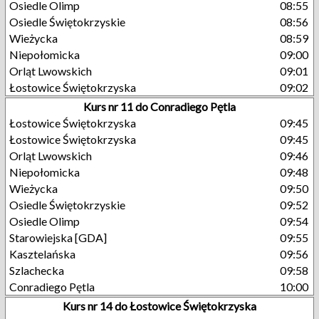
Osiedle Olimp
08:55
Osiedle Świętokrzyskie
08:56
Wieżycka
08:59
Niepołomicka
09:00
Orląt Lwowskich
09:01
Łostowice Świętokrzyska
09:02
Kurs nr 11 do Conradiego Pętla
Łostowice Świętokrzyska
09:45
Łostowice Świętokrzyska
09:45
Orląt Lwowskich
09:46
Niepołomicka
09:48
Wieżycka
09:50
Osiedle Świętokrzyskie
09:52
Osiedle Olimp
09:54
Starowiejska [GDA]
09:55
Kasztelańska
09:56
Szlachecka
09:58
Conradiego Pętla
10:00
Kurs nr 14 do Łostowice Świętokrzyska