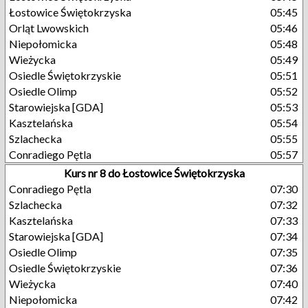
Łostowice Świętokrzyska
05:45
Orląt Lwowskich
05:46
Niepołomicka
05:48
Wieżycka
05:49
Osiedle Świętokrzyskie
05:51
Osiedle Olimp
05:52
Starowiejska [GDA]
05:53
Kasztelańska
05:54
Szlachecka
05:55
Conradiego Pętla
05:57
Kurs nr 8 do Łostowice Świętokrzyska
Conradiego Pętla
07:30
Szlachecka
07:32
Kasztelańska
07:33
Starowiejska [GDA]
07:34
Osiedle Olimp
07:35
Osiedle Świętokrzyskie
07:36
Wieżycka
07:40
Niepołomicka
07:42