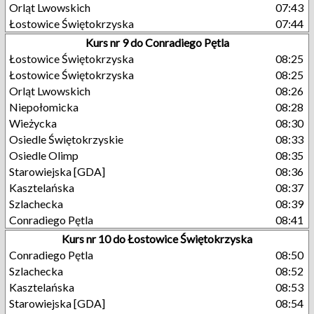
Orląt Lwowskich
07:43
Łostowice Świętokrzyska
07:44
Kurs nr 9 do Conradiego Pętla
Łostowice Świętokrzyska
08:25
Łostowice Świętokrzyska
08:25
Orląt Lwowskich
08:26
Niepołomicka
08:28
Wieżycka
08:30
Osiedle Świętokrzyskie
08:33
Osiedle Olimp
08:35
Starowiejska [GDA]
08:36
Kasztelańska
08:37
Szlachecka
08:39
Conradiego Pętla
08:41
Kurs nr 10 do Łostowice Świętokrzyska
Conradiego Pętla
08:50
Szlachecka
08:52
Kasztelańska
08:53
Starowiejska [GDA]
08:54