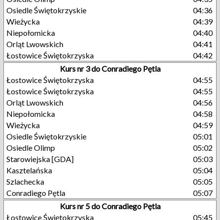
Osiedle Świętokrzyskie
04:36
Wieżycka
04:39
Niepołomicka
04:40
Orląt Lwowskich
04:41
Łostowice Świętokrzyska
04:42
Kurs nr 3 do Conradiego Pętla
Łostowice Świętokrzyska
04:55
Łostowice Świętokrzyska
04:55
Orląt Lwowskich
04:56
Niepołomicka
04:58
Wieżycka
04:59
Osiedle Świętokrzyskie
05:01
Osiedle Olimp
05:02
Starowiejska [GDA]
05:03
Kasztelańska
05:04
Szlachecka
05:05
Conradiego Pętla
05:07
Kurs nr 5 do Conradiego Pętla
Łostowice Świętokrzyska
05:45