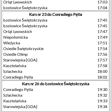
Orląt Lwowskich
17:03
Łostowice Świętokrzyska
17:04
Kurs nr 23 do Conradiego Pętla
Łostowice Świętokrzyska
17:45
Łostowice Świętokrzyska
17:45
Orląt Lwowskich
17:47
Niepołomicka
17:49
Wieżycka
17:51
Osiedle Świętokrzyskie
17:54
Osiedle Olimp
17:56
Starowiejska [GDA]
17:57
Kasztelańska
17:58
Szlachecka
18:00
Conradiego Pętla
18:02
Kurs nr 26 do Łostowice Świętokrzyska
Conradiego Pętla
19:30
Szlachecka
19:32
Kasztelańska
19:33
Starowiejska [GDA]
19:34