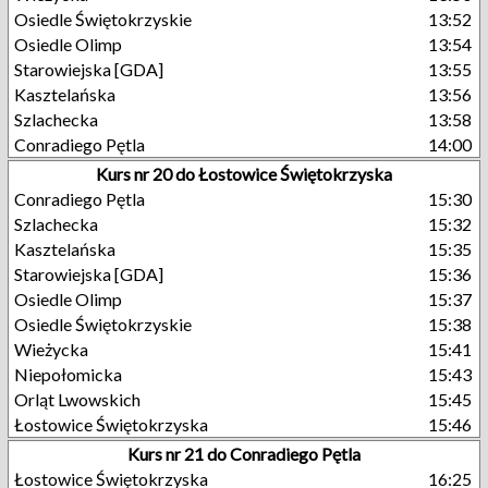
Osiedle Świętokrzyskie
13:52
Osiedle Olimp
13:54
Starowiejska [GDA]
13:55
Kasztelańska
13:56
Szlachecka
13:58
Conradiego Pętla
14:00
Kurs nr 20 do Łostowice Świętokrzyska
Conradiego Pętla
15:30
Szlachecka
15:32
Kasztelańska
15:35
Starowiejska [GDA]
15:36
Osiedle Olimp
15:37
Osiedle Świętokrzyskie
15:38
Wieżycka
15:41
Niepołomicka
15:43
Orląt Lwowskich
15:45
Łostowice Świętokrzyska
15:46
Kurs nr 21 do Conradiego Pętla
Łostowice Świętokrzyska
16:25