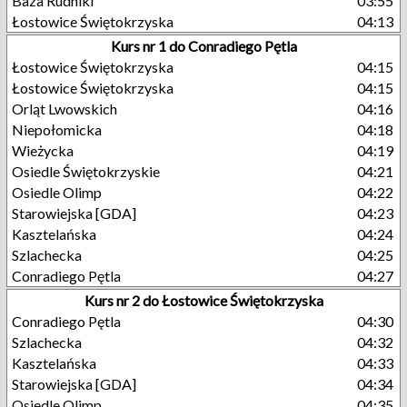
Baza Rudniki
03:55
Łostowice Świętokrzyska
04:13
Kurs nr 1 do Conradiego Pętla
Łostowice Świętokrzyska
04:15
Łostowice Świętokrzyska
04:15
Orląt Lwowskich
04:16
Niepołomicka
04:18
Wieżycka
04:19
Osiedle Świętokrzyskie
04:21
Osiedle Olimp
04:22
Starowiejska [GDA]
04:23
Kasztelańska
04:24
Szlachecka
04:25
Conradiego Pętla
04:27
Kurs nr 2 do Łostowice Świętokrzyska
Conradiego Pętla
04:30
Szlachecka
04:32
Kasztelańska
04:33
Starowiejska [GDA]
04:34
Osiedle Olimp
04:35