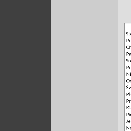
St
Pr
Ch
Pa
Sr
Pr
Ni
Or
Św
Pł
P
Ki
Pi
Je
N