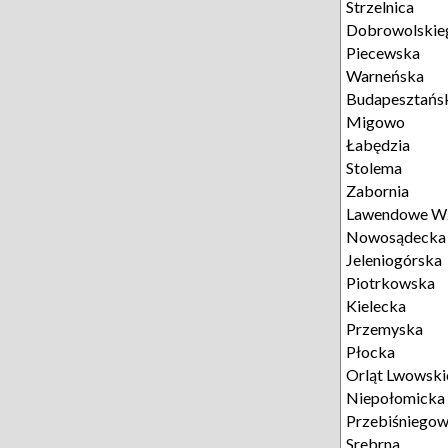
Strzelnica
Dobrowolskie
Piecewska
Warneńska
Budapesztańs
Migowo
Łabędzia
Stolema
Zabornia
Lawendowe W
Nowosądecka
Jeleniogórska
Piotrkowska
Kielecka
Przemyska
Płocka
Orląt Lwowski
Niepołomicka
Przebiśniego
Srebrna