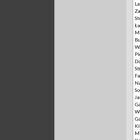
L
Za
St
Ła
M
Bu
W
Pi
D
St
Fa
Na
So
Ja
Ga
W
Ga
Ki
Mi