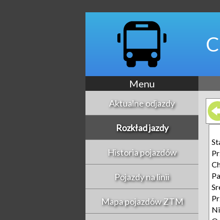
C
Menu
Aktualne odjazdy
Rozkład jazdy
St
Historia pojazdów
Pr
Ch
Pa
Pojazdy na linii
Sr
Pr
Mapa pojazdów ZTM
Ni