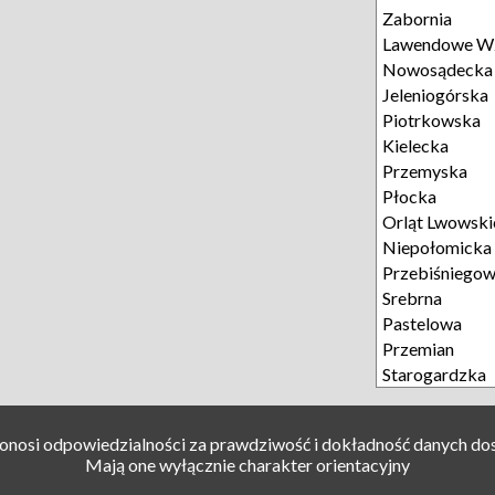
Zabornia
Lawendowe W
Nowosądecka
Jeleniogórska
Piotrkowska
Kielecka
Przemyska
Płocka
Orląt Lwowski
Niepołomicka
Przebiśniego
Srebrna
Pastelowa
Przemian
Starogardzka
ponosi odpowiedzialności za prawdziwość i dokładność danych do
Mają one wyłącznie charakter orientacyjny