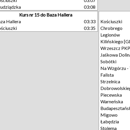
ściuszki
03:07
udziądzka
03:08
Kurs nr 15 do Baza Hallera
za Hallera
03:33
Kościuszki
ściuszki
03:35
Chrobrego
Legionów
Kilińskiego [
Wrzeszcz PK
Jaśkowa Dolin
Sobótki
Na Wzgórzu - 
Falista
Strzelnica
Dobrowolskie
Piecewska
Warneńska
Budapesztańs
Migowo
Łabędzia
Stolema