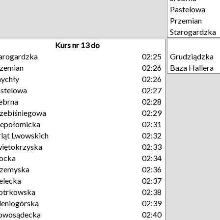
Pastelowa
Przemian
Starogardzka
Kurs nr 13 do
arogardzka
02:25
Grudziądzka
zemian
02:26
Baza Hallera
ychły
02:26
stelowa
02:27
ebrna
02:28
zebiśniegowa
02:29
epołomicka
02:31
ląt Lwowskich
02:32
iętokrzyska
02:33
ocka
02:34
rzemyska
02:36
elecka
02:37
otrkowska
02:38
leniogórska
02:39
owosądecka
02:40