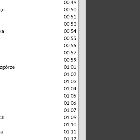
00:49
go
00:50
00:51
00:53
ka
00:54
00:55
00:56
00:57
00:59
zgórze
01:01
01:02
01:03
01:04
01:05
01:06
01:07
ch
01:09
01:10
wa
01:11
01:12