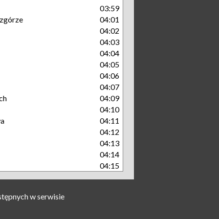
03:59
zgórze
04:01
04:02
04:03
04:04
04:05
04:06
04:07
ch
04:09
04:10
wa
04:11
04:12
04:13
04:14
04:15
stępnych w serwisie