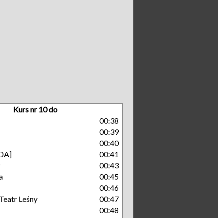
Kurs nr 10 do
00:38
00:39
00:40
GDA]
00:41
P
00:43
a
00:45
00:46
Teatr Leśny
00:47
00:48