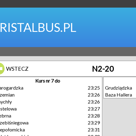
RISTALBUS.PL
N2-20
WSTECZ
Kurs nr 7 do
arogardzka
23:25
Grudziądzka
zemian
23:26
Baza Hallera
ychły
23:26
stelowa
23:27
ebrna
23:28
zebiśniegowa
23:29
epołomicka
23:31