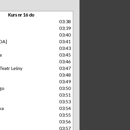
Kurs nr 16 do
03:38
03:39
03:40
GDA]
03:41
P
03:43
a
03:45
03:46
Teatr Leśny
03:47
03:48
03:49
go
03:50
03:51
03:53
ka
03:54
03:55
03:56
03:57