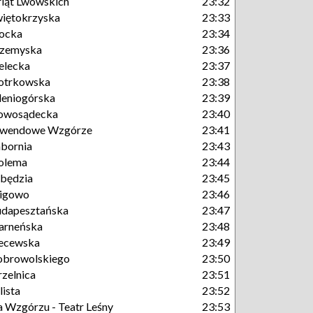
ląt Lwowskich
23:32
iętokrzyska
23:33
ocka
23:34
rzemyska
23:36
elecka
23:37
otrkowska
23:38
leniogórska
23:39
owosądecka
23:40
awendowe Wzgórze
23:41
bornia
23:43
olema
23:44
będzia
23:45
igowo
23:46
dapesztańska
23:47
arneńska
23:48
ecewska
23:49
obrowolskiego
23:50
rzelnica
23:51
lista
23:52
 Wzgórzu - Teatr Leśny
23:53