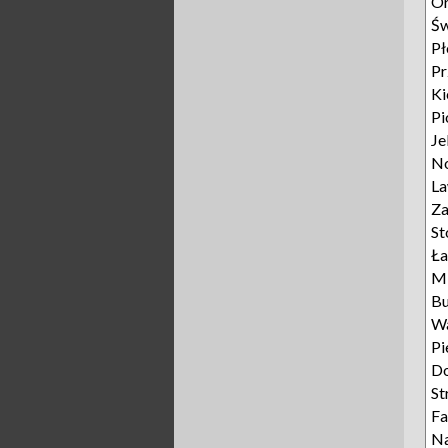
Or
Św
Pł
P
Ki
Pi
Je
N
L
Za
St
Ła
M
Bu
W
Pi
D
St
Fa
Na