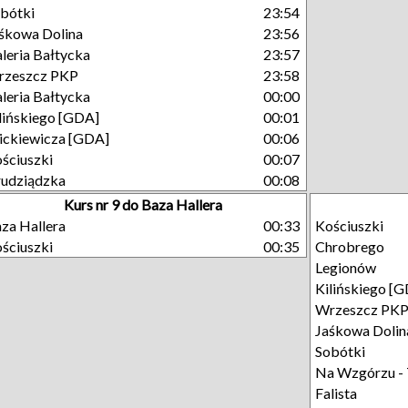
bótki
23:54
śkowa Dolina
23:56
leria Bałtycka
23:57
rzeszcz PKP
23:58
leria Bałtycka
00:00
lińskiego [GDA]
00:01
ckiewicza [GDA]
00:06
ściuszki
00:07
udziądzka
00:08
Kurs nr 9 do Baza Hallera
za Hallera
00:33
Kościuszki
ściuszki
00:35
Chrobrego
Legionów
Kilińskiego [
Wrzeszcz PK
Jaśkowa Dolin
Sobótki
Na Wzgórzu - 
Falista