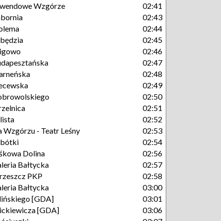
awendowe Wzgórze
02:41
bornia
02:43
olema
02:44
będzia
02:45
igowo
02:46
dapesztańska
02:47
arneńska
02:48
ecewska
02:49
obrowolskiego
02:50
rzelnica
02:51
lista
02:52
 Wzgórzu - Teatr Leśny
02:53
bótki
02:54
śkowa Dolina
02:56
leria Bałtycka
02:57
rzeszcz PKP
02:58
leria Bałtycka
03:00
lińskiego [GDA]
03:01
ckiewicza [GDA]
03:06