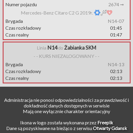
Numer pojazdu
2674 ➞
Mercedes-Benz Citaro C2 G 2019r.
Brygada
N14-07
Czas rozkładowy
01:45
Czas realny
01:47
N14
Żabianka SKM
Linia
do
- - KURS NIEZALOGOWANY - -
Brygada
N14-13
Czas rozkładowy
02:13
Czas realny
02:13
Administracja nie ponosi odpowiedzialności za prawdziwość i
dokładność danych dostępnych w serwisie
Mają one wyłącznie charakter orientacyjny
Ikona w logo została wykonana przez
Freepik
Dane są pozyskiwane na bieżąco z serwisu
Otwarty Gdansk