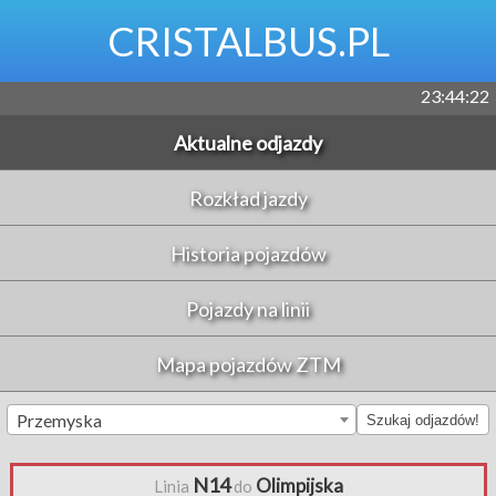
CRISTALBUS.PL
23:44:22
Aktualne odjazdy
Rozkład jazdy
Historia pojazdów
Pojazdy na linii
Mapa pojazdów ZTM
Przemyska
Szukaj odjazdów!
N14
Olimpijska
Linia
do