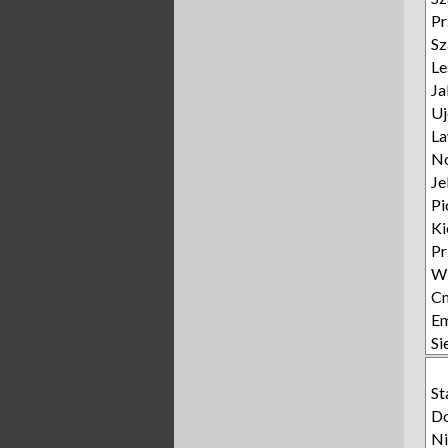
Pr
Sz
L
Ja
Uj
L
N
Je
Pi
Ki
P
W
Cm
E
Si
St
Do
Ni