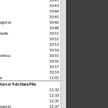
10:43
10:44
10:45
zgórze
10:46
10:48
iedle
10:51
10:52
10:53
10:54
odnica
10:55
10:56
10:57
10:59
a
11:01
Kurs nr 9 do Stara Piła
12:32
12:33
12:35
owicki
12:37