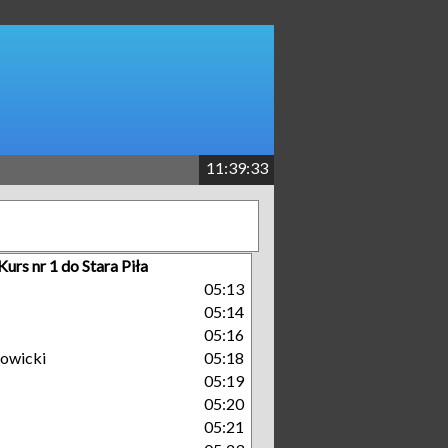
11:39:34
Kurs nr 1 do Stara Piła
05:13
05:14
05:16
owicki
05:18
05:19
05:20
05:21