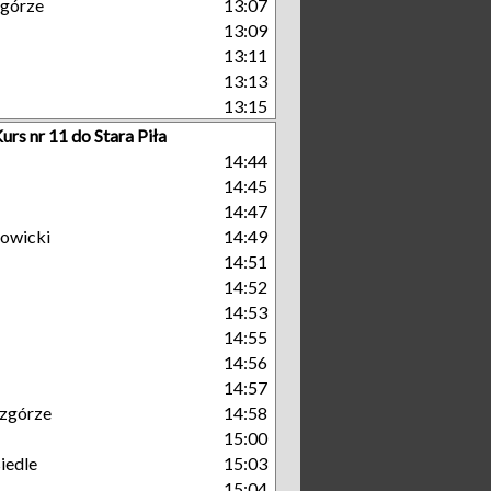
górze
13:07
13:09
13:11
13:13
13:15
urs nr 11 do Stara Piła
14:44
14:45
14:47
owicki
14:49
14:51
14:52
14:53
14:55
14:56
14:57
zgórze
14:58
15:00
iedle
15:03
15:04