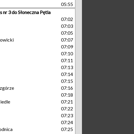
05:55
s nr 3 do Słoneczna Pętla
07:02
07:03
07:05
owicki
07:07
07:09
07:10
07:11
07:13
07:14
07:15
zgórze
07:16
07:18
iedle
07:21
07:22
07:23
07:24
odnica
07:25