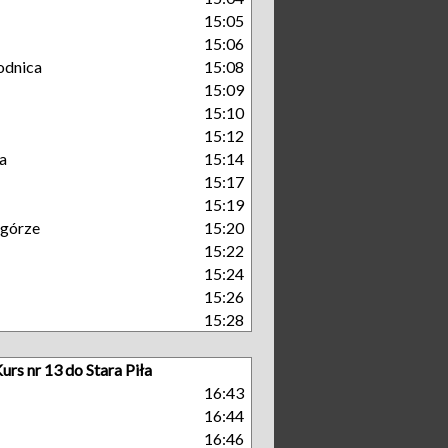
15:05
15:06
odnica
15:08
15:09
15:10
15:12
a
15:14
15:17
15:19
górze
15:20
15:22
15:24
15:26
15:28
urs nr 13 do Stara Piła
16:43
16:44
16:46