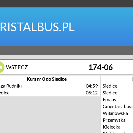
RISTALBUS.PL
174-06
WSTECZ
Kurs nr 0 do Siedlce
za Rudniki
04:59
Siedlce
edlce
05:12
Siedlce
Emaus
Cmentarz Łost
Wilanowska
Przemyska
Kielecka