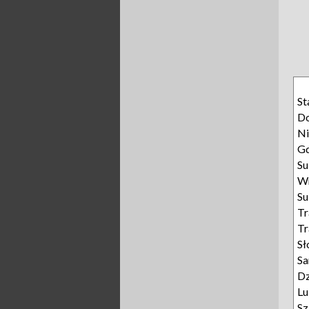
St
Do
Ni
G
Su
W
Su
Tr
Tr
Sł
Sa
Dz
L
Sz