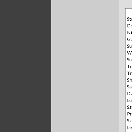
St
Do
Ni
G
Su
W
Su
Tr
Tr
Sł
Sa
Dz
L
Sz
Pr
Sz
L