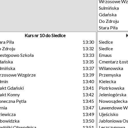
Wrzosowe Wz
Sulmińska
Gdańska
Do Zdroju
Stara Piła
Kurs nr 10 do Siedlce
K
ara Piła
13:30
Siedlce
 Zdroju
13:32
Siedlce
estępowo Szkoła
13:33
Emaus
dańska
13:35
Cmentarz Łost
lmińska
13:37
Wilanowska
rzosowe Wzgórze
13:39
Przemyska
lmin
13:40
Kielecka
akt Gdański
13:41
Piotrkowska
akt Konny
13:42
Jeleniogórska
oneczna Pętla
13:45
Nowosądecka
rnia
13:47
Lawendowe W
iewicza
13:49
Ujeścisko
ubowidzka
13:50
Jabłoniowa Os
adółki Obwodnica
13:51
Leszczynowa