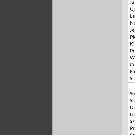
Ja
Uj
L
N
Je
Pi
Ki
P
W
Cm
E
Si
Sł
Sa
Dz
L
Sz
Pr
Sz