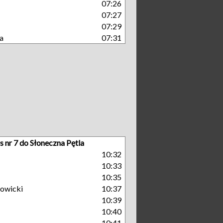
07:26
07:27
07:29
a
07:31
s nr 7 do Słoneczna Pętla
10:32
10:33
10:35
owicki
10:37
10:39
10:40
10:41