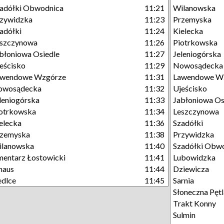
adółki Obwodnica
11:21
Wilanowska
zywidzka
11:23
Przemyska
adółki
11:24
Kielecka
eszczynowa
11:26
Piotrkowska
błoniowa Osiedle
11:27
Jeleniogórska
eścisko
11:29
Nowosądecka
awendowe Wzgórze
11:31
Lawendowe W
owosądecka
11:32
Ujeścisko
leniogórska
11:33
Jabłoniowa Os
otrkowska
11:34
Leszczynowa
elecka
11:36
Szadółki
rzemyska
11:38
Przywidzka
ilanowska
11:40
Szadółki Obw
entarz Łostowicki
11:41
Lubowidzka
maus
11:44
Dziewicza
edlce
11:45
Sarnia
Słoneczna Pętl
Trakt Konny
Sulmin