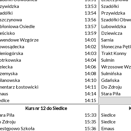
zywidzka
13:53
Szadółki
adółki
13:54
Przywidzka
eszczynowa
13:56
Szadółki Obw
błoniowa Osiedle
13:57
Lubowidzka
eścisko
13:59
Dziewicza
awendowe Wzgórze
14:01
Sarnia
owosądecka
14:02
Słoneczna Pętl
leniogórska
14:03
Trakt Konny
otrkowska
14:04
Sulmin
elecka
14:06
Wrzosowe Wz
rzemyska
14:08
Sulmińska
ilanowska
14:10
Gdańska
entarz Łostowicki
14:11
Do Zdroju
maus
14:14
Stara Piła
edlce
14:15
Kurs nr 12 do Siedlce
K
ara Piła
15:33
Siedlce
 Zdroju
15:35
Siedlce
estępowo Szkoła
15:36
Emaus