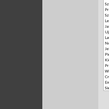
Sz
Pr
Sz
L
Ja
Uj
L
N
Je
Pi
Ki
P
W
Cm
E
Si