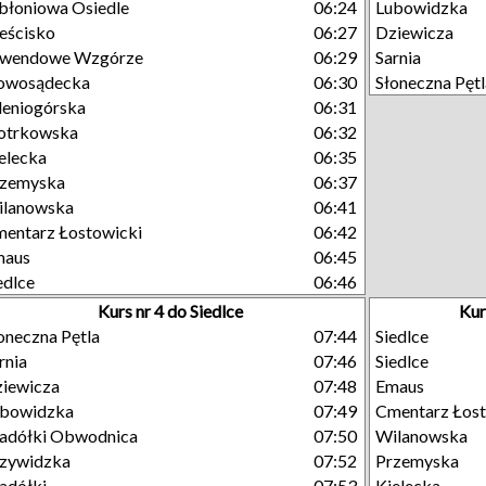
błoniowa Osiedle
06:24
Lubowidzka
eścisko
06:27
Dziewicza
awendowe Wzgórze
06:29
Sarnia
owosądecka
06:30
Słoneczna Pętl
leniogórska
06:31
otrkowska
06:32
elecka
06:35
rzemyska
06:37
ilanowska
06:41
entarz Łostowicki
06:42
maus
06:45
edlce
06:46
Kurs nr 4 do Siedlce
Kur
oneczna Pętla
07:44
Siedlce
rnia
07:46
Siedlce
iewicza
07:48
Emaus
ubowidzka
07:49
Cmentarz Łost
adółki Obwodnica
07:50
Wilanowska
zywidzka
07:52
Przemyska
adółki
07:53
Kielecka