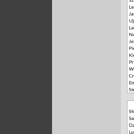
L
Ja
Uj
L
N
Je
Pi
Ki
P
W
Cm
E
Si
Sł
Sa
Dz
L