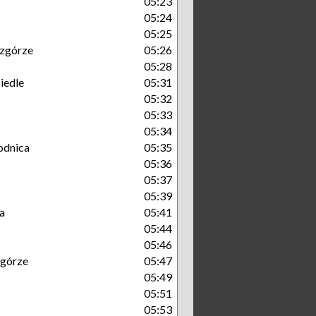
05:23
05:24
05:25
zgórze
05:26
05:28
iedle
05:31
05:32
05:33
05:34
odnica
05:35
05:36
05:37
05:39
a
05:41
05:44
05:46
górze
05:47
05:49
05:51
05:53