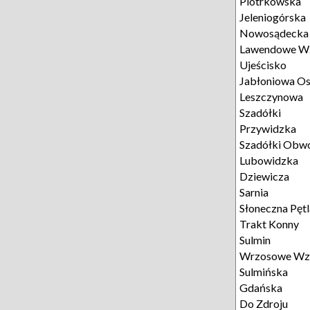
Piotrkowska
Jeleniogórska
Nowosądecka
Lawendowe W
Ujeścisko
Jabłoniowa Os
Leszczynowa
Szadółki
Przywidzka
Szadółki Obw
Lubowidzka
Dziewicza
Sarnia
Słoneczna Pętl
Trakt Konny
Sulmin
Wrzosowe Wz
Sulmińska
Gdańska
Do Zdroju