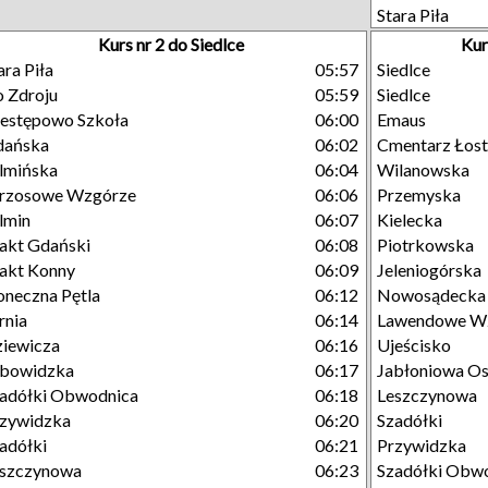
Stara Piła
Kurs nr 2 do Siedlce
Kur
ara Piła
05:57
Siedlce
 Zdroju
05:59
Siedlce
estępowo Szkoła
06:00
Emaus
dańska
06:02
Cmentarz Łost
lmińska
06:04
Wilanowska
rzosowe Wzgórze
06:06
Przemyska
lmin
06:07
Kielecka
akt Gdański
06:08
Piotrkowska
akt Konny
06:09
Jeleniogórska
oneczna Pętla
06:12
Nowosądecka
rnia
06:14
Lawendowe W
iewicza
06:16
Ujeścisko
ubowidzka
06:17
Jabłoniowa Os
adółki Obwodnica
06:18
Leszczynowa
zywidzka
06:20
Szadółki
adółki
06:21
Przywidzka
eszczynowa
06:23
Szadółki Obw