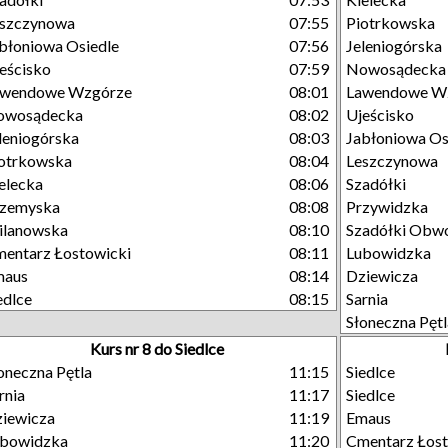
eszczynowa
07:55
Piotrkowska
błoniowa Osiedle
07:56
Jeleniogórska
eścisko
07:59
Nowosądecka
awendowe Wzgórze
08:01
Lawendowe W
owosądecka
08:02
Ujeścisko
leniogórska
08:03
Jabłoniowa Os
otrkowska
08:04
Leszczynowa
elecka
08:06
Szadółki
rzemyska
08:08
Przywidzka
ilanowska
08:10
Szadółki Obw
entarz Łostowicki
08:11
Lubowidzka
maus
08:14
Dziewicza
edlce
08:15
Sarnia
Słoneczna Pętl
Kurs nr 8 do Siedlce
oneczna Pętla
11:15
Siedlce
rnia
11:17
Siedlce
iewicza
11:19
Emaus
ubowidzka
11:20
Cmentarz Łost