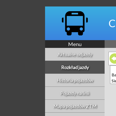
C
Menu
Aktualne odjazdy
Rozkład jazdy
Ba
Historia pojazdów
Si
Pojazdy na linii
Mapa pojazdów ZTM