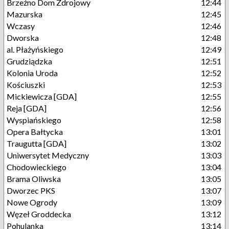
Brzeźno Dom Zdrojowy
12:44
Mazurska
12:45
Wczasy
12:46
Dworska
12:48
al. Płażyńskiego
12:49
Grudziądzka
12:51
Kolonia Uroda
12:52
Kościuszki
12:53
Mickiewicza [GDA]
12:55
Reja [GDA]
12:56
Wyspiańskiego
12:58
Opera Bałtycka
13:01
Traugutta [GDA]
13:02
Uniwersytet Medyczny
13:03
Chodowieckiego
13:04
Brama Oliwska
13:05
Dworzec PKS
13:07
Nowe Ogrody
13:09
Węzeł Groddecka
13:12
Pohulanka
13:14