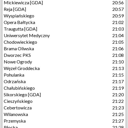
Mickiewicza [GDA]
20:56
Reja [GDA]
20:57
Wyspiańskiego
20:59
Opera Bałtycka
21:02
Traugutta [GDA]
21:03
Uniwersytet Medyczny
21:04
Chodowieckiego
21:05
Brama Oliwska
21:06
Dworzec PKS
21:08
Nowe Ogrody
21:10
Węzeł Groddecka
21:13
Pohulanka
21:15
Odrzańska
21:17
Chałubińskiego
21:19
Sikorskiego [GDA]
21:20
Cieszyńskiego
21:22
Cebertowicza
21:23
Wilanowska
21:25
Przemyska
21:27
Płocka
21:28