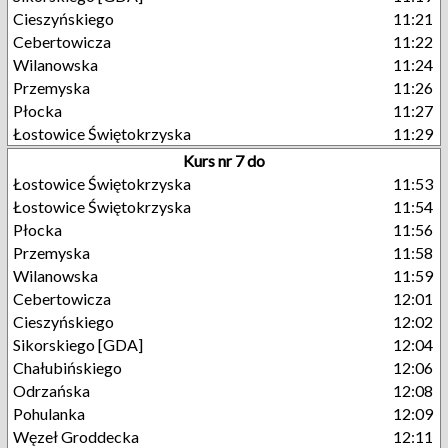
Cieszyńskiego
11:21
Cebertowicza
11:22
Wilanowska
11:24
Przemyska
11:26
Płocka
11:27
Łostowice Świętokrzyska
11:29
Kurs nr 7 do
Łostowice Świętokrzyska
11:53
Łostowice Świętokrzyska
11:54
Płocka
11:56
Przemyska
11:58
Wilanowska
11:59
Cebertowicza
12:01
Cieszyńskiego
12:02
Sikorskiego [GDA]
12:04
Chałubińskiego
12:06
Odrzańska
12:08
Pohulanka
12:09
Węzeł Groddecka
12:11