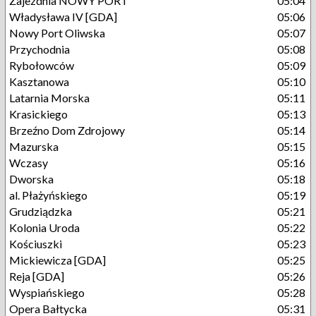
Zajezdnia NOWY PORT
05:04
Władysława IV [GDA]
05:06
Nowy Port Oliwska
05:07
Przychodnia
05:08
Rybołowców
05:09
Kasztanowa
05:10
Latarnia Morska
05:11
Krasickiego
05:13
Brzeźno Dom Zdrojowy
05:14
Mazurska
05:15
Wczasy
05:16
Dworska
05:18
al. Płażyńskiego
05:19
Grudziądzka
05:21
Kolonia Uroda
05:22
Kościuszki
05:23
Mickiewicza [GDA]
05:25
Reja [GDA]
05:26
Wyspiańskiego
05:28
Opera Bałtycka
05:31