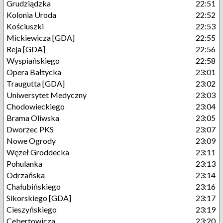
Grudziądzka
22:51
Kolonia Uroda
22:52
Kościuszki
22:53
Mickiewicza [GDA]
22:55
Reja [GDA]
22:56
Wyspiańskiego
22:58
Opera Bałtycka
23:01
Traugutta [GDA]
23:02
Uniwersytet Medyczny
23:03
Chodowieckiego
23:04
Brama Oliwska
23:05
Dworzec PKS
23:07
Nowe Ogrody
23:09
Węzeł Groddecka
23:11
Pohulanka
23:13
Odrzańska
23:14
Chałubińskiego
23:16
Sikorskiego [GDA]
23:17
Cieszyńskiego
23:19
Cebertowicza
23:20