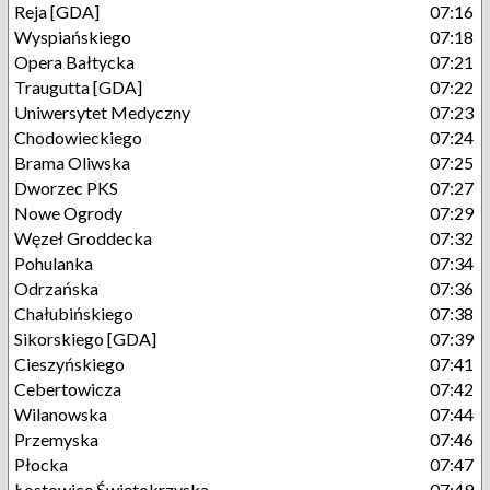
Reja [GDA]
07:16
Wyspiańskiego
07:18
Opera Bałtycka
07:21
Traugutta [GDA]
07:22
Uniwersytet Medyczny
07:23
Chodowieckiego
07:24
Brama Oliwska
07:25
Dworzec PKS
07:27
Nowe Ogrody
07:29
Węzeł Groddecka
07:32
Pohulanka
07:34
Odrzańska
07:36
Chałubińskiego
07:38
Sikorskiego [GDA]
07:39
Cieszyńskiego
07:41
Cebertowicza
07:42
Wilanowska
07:44
Przemyska
07:46
Płocka
07:47
Łostowice Świętokrzyska
07:49