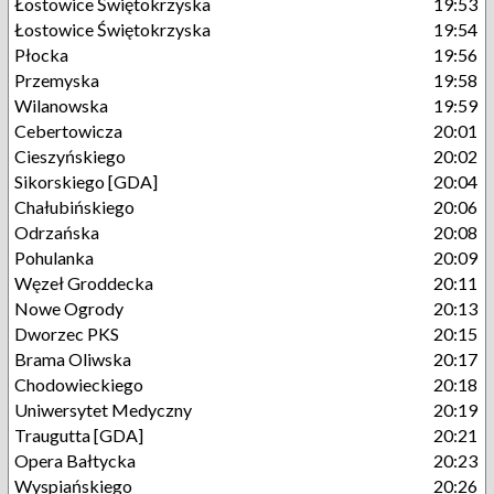
Łostowice Świętokrzyska
19:53
Łostowice Świętokrzyska
19:54
Płocka
19:56
Przemyska
19:58
Wilanowska
19:59
Cebertowicza
20:01
Cieszyńskiego
20:02
Sikorskiego [GDA]
20:04
Chałubińskiego
20:06
Odrzańska
20:08
Pohulanka
20:09
Węzeł Groddecka
20:11
Nowe Ogrody
20:13
Dworzec PKS
20:15
Brama Oliwska
20:17
Chodowieckiego
20:18
Uniwersytet Medyczny
20:19
Traugutta [GDA]
20:21
Opera Bałtycka
20:23
Wyspiańskiego
20:26