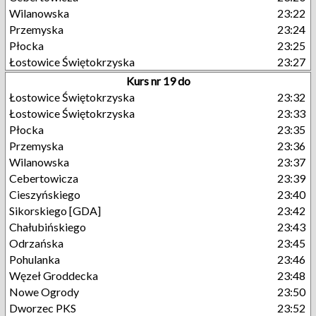
Wilanowska
23:22
Przemyska
23:24
Płocka
23:25
Łostowice Świętokrzyska
23:27
Kurs nr 19 do
Łostowice Świętokrzyska
23:32
Łostowice Świętokrzyska
23:33
Płocka
23:35
Przemyska
23:36
Wilanowska
23:37
Cebertowicza
23:39
Cieszyńskiego
23:40
Sikorskiego [GDA]
23:42
Chałubińskiego
23:43
Odrzańska
23:45
Pohulanka
23:46
Węzeł Groddecka
23:48
Nowe Ogrody
23:50
Dworzec PKS
23:52