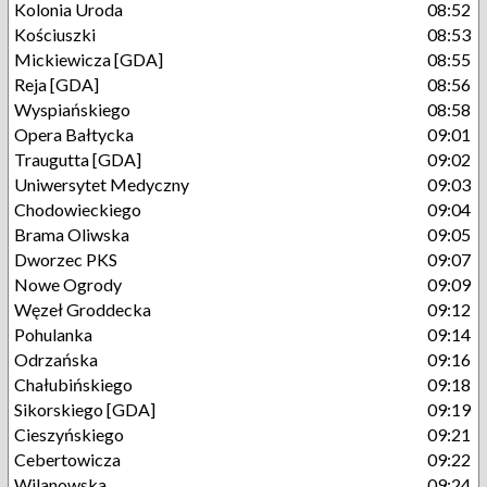
Kolonia Uroda
08:52
Kościuszki
08:53
Mickiewicza [GDA]
08:55
Reja [GDA]
08:56
Wyspiańskiego
08:58
Opera Bałtycka
09:01
Traugutta [GDA]
09:02
Uniwersytet Medyczny
09:03
Chodowieckiego
09:04
Brama Oliwska
09:05
Dworzec PKS
09:07
Nowe Ogrody
09:09
Węzeł Groddecka
09:12
Pohulanka
09:14
Odrzańska
09:16
Chałubińskiego
09:18
Sikorskiego [GDA]
09:19
Cieszyńskiego
09:21
Cebertowicza
09:22
Wilanowska
09:24