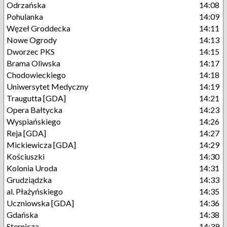
Odrzańska
14:08
Pohulanka
14:09
Węzeł Groddecka
14:11
Nowe Ogrody
14:13
Dworzec PKS
14:15
Brama Oliwska
14:17
Chodowieckiego
14:18
Uniwersytet Medyczny
14:19
Traugutta [GDA]
14:21
Opera Bałtycka
14:23
Wyspiańskiego
14:26
Reja [GDA]
14:27
Mickiewicza [GDA]
14:29
Kościuszki
14:30
Kolonia Uroda
14:31
Grudziądzka
14:33
al. Płażyńskiego
14:35
Uczniowska [GDA]
14:36
Gdańska
14:38
Sternicza
14:39