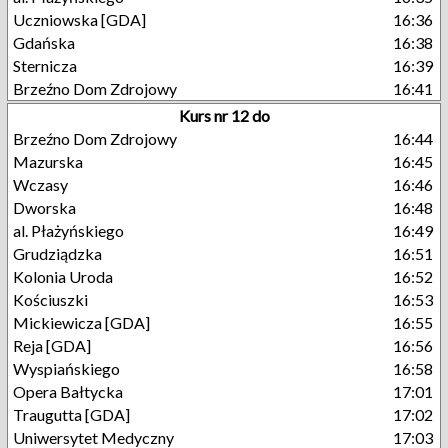
Uczniowska [GDA]
16:36
Gdańska
16:38
Sternicza
16:39
Brzeźno Dom Zdrojowy
16:41
Kurs nr 12 do
Brzeźno Dom Zdrojowy
16:44
Mazurska
16:45
Wczasy
16:46
Dworska
16:48
al. Płażyńskiego
16:49
Grudziądzka
16:51
Kolonia Uroda
16:52
Kościuszki
16:53
Mickiewicza [GDA]
16:55
Reja [GDA]
16:56
Wyspiańskiego
16:58
Opera Bałtycka
17:01
Traugutta [GDA]
17:02
Uniwersytet Medyczny
17:03