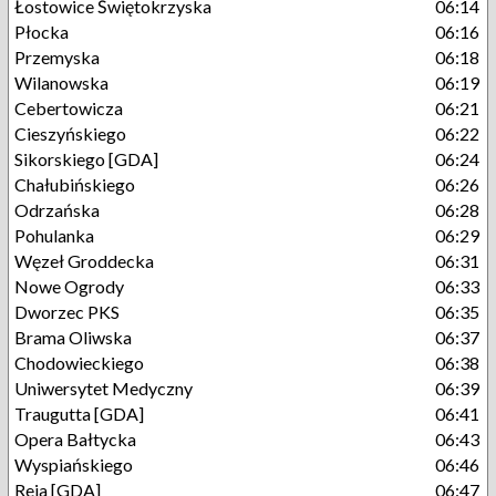
Łostowice Świętokrzyska
06:14
Płocka
06:16
Przemyska
06:18
Wilanowska
06:19
Cebertowicza
06:21
Cieszyńskiego
06:22
Sikorskiego [GDA]
06:24
Chałubińskiego
06:26
Odrzańska
06:28
Pohulanka
06:29
Węzeł Groddecka
06:31
Nowe Ogrody
06:33
Dworzec PKS
06:35
Brama Oliwska
06:37
Chodowieckiego
06:38
Uniwersytet Medyczny
06:39
Traugutta [GDA]
06:41
Opera Bałtycka
06:43
Wyspiańskiego
06:46
Reja [GDA]
06:47