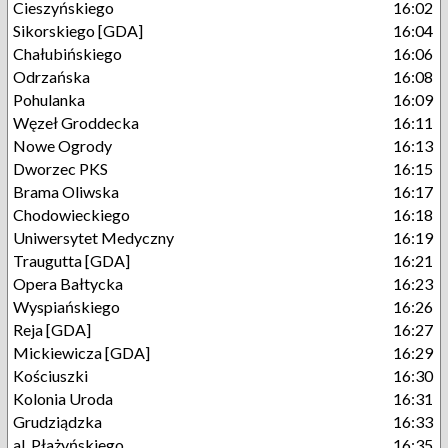
Cieszyńskiego
16:02
Sikorskiego [GDA]
16:04
Chałubińskiego
16:06
Odrzańska
16:08
Pohulanka
16:09
Węzeł Groddecka
16:11
Nowe Ogrody
16:13
Dworzec PKS
16:15
Brama Oliwska
16:17
Chodowieckiego
16:18
Uniwersytet Medyczny
16:19
Traugutta [GDA]
16:21
Opera Bałtycka
16:23
Wyspiańskiego
16:26
Reja [GDA]
16:27
Mickiewicza [GDA]
16:29
Kościuszki
16:30
Kolonia Uroda
16:31
Grudziądzka
16:33
al. Płażyńskiego
16:35