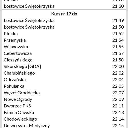
Łostowice Świętokrzyska
21:30
Kurs nr 17 do
Łostowice Świętokrzyska
21:49
Łostowice Świętokrzyska
21:50
Płocka
21:52
Przemyska
21:54
Wilanowska
21:55
Cebertowicza
21:57
Cieszyńskiego
21:58
Sikorskiego [GDA]
22:00
Chałubińskiego
22:02
Odrzańska
22:04
Pohulanka
22:05
Węzeł Groddecka
22:07
Nowe Ogrody
22:09
Dworzec PKS
22:11
Brama Oliwska
22:13
Chodowieckiego
22:14
Uniwersytet Medyczny
22:15