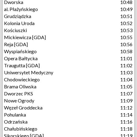
Dworska
10:48
al. Płażyńskiego
10:49
Grudziądzka
10:51
Kolonia Uroda
10:52
Kościuszki
10:53
Mickiewicza [GDA]
10:55
Reja [GDA]
10:56
Wyspiańskiego
10:58
Opera Bałtycka
11:01
Traugutta [GDA]
11:02
Uniwersytet Medyczny
11:03
Chodowieckiego
11:04
Brama Oliwska
11:05
Dworzec PKS
11:07
Nowe Ogrody
11:09
Węzeł Groddecka
11:12
Pohulanka
11:14
Odrzańska
11:16
Chałubińskiego
11:18
Sikorskiego [GDA]
11:19