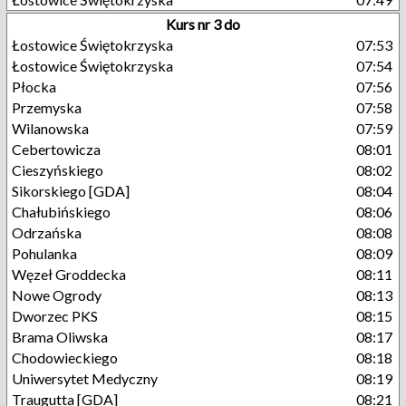
Kurs nr 3 do
Łostowice Świętokrzyska
07:53
Łostowice Świętokrzyska
07:54
Płocka
07:56
Przemyska
07:58
Wilanowska
07:59
Cebertowicza
08:01
Cieszyńskiego
08:02
Sikorskiego [GDA]
08:04
Chałubińskiego
08:06
Odrzańska
08:08
Pohulanka
08:09
Węzeł Groddecka
08:11
Nowe Ogrody
08:13
Dworzec PKS
08:15
Brama Oliwska
08:17
Chodowieckiego
08:18
Uniwersytet Medyczny
08:19
Traugutta [GDA]
08:21