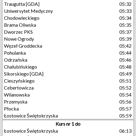
Traugutta [GDA]
05:32
Uniwersytet Medyczny
05:33
Chodowieckiego
05:34
Brama Oliwska
05:35
Dworzec PKS
05:37
Nowe Ogrody
05:39
Węzeł Groddecka
05:42
Pohulanka
05:44
Odrzańska
05:46
Chałubińskiego
05:48
Sikorskiego [GDA]
05:49
Cieszyńskiego
05:51
Cebertowicza
05:52
Wilanowska
05:54
Przemyska
05:56
Płocka
05:57
Łostowice Świętokrzyska
05:59
Kurs nr 1 do
Łostowice Świętokrzyska
06:13