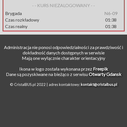
- - KURS NIEZALOGOWANY - -
Brygada
N6-09
Czas rozkładowy
01:38
Czas realny
01:38
Administracja nie ponosi odpowiedzialności za prawdziwość i
dokładność danych dostępnych w serwisie
Mają one wyłącznie charakter orientacyjny
Ikona w logo została wykonana przez
Freepik
Dane są pozyskiwane na bieżąco z serwisu
Otwarty Gdansk
© CristalBUS.pl 2022 |
adres kontaktowy:
kontakt@cristalbus.pl