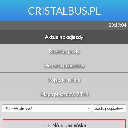
CRISTALBUS.PL
23:19:04
Aktualne odjazdy
Rozkład jazdy
Historia pojazdów
Pojazdy na linii
Mapa pojazdów ZTM
Plac Wolności
Szukaj odjazdów!
N6
Jasieńska
Linia
do