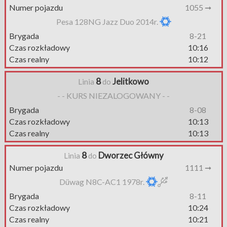
Numer pojazdu
1055 ➞
Pesa 128NG Jazz Duo 2014r.
Brygada
8-21
Czas rozkładowy
10:16
Czas realny
10:12
8
Jelitkowo
Linia
do
- - KURS NIEZALOGOWANY - -
Brygada
8-08
Czas rozkładowy
10:13
Czas realny
10:13
8
Dworzec Główny
Linia
do
Numer pojazdu
1111 ➞
Düwag N8C-AC1 1978r.
Brygada
8-11
Czas rozkładowy
10:24
Czas realny
10:21