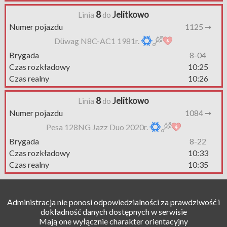
8
Jelitkowo
Linia
do
Numer pojazdu
1125 ➞
Düwag N8C-AC1 1981r.
Brygada
8-04
Czas rozkładowy
10:25
Czas realny
10:26
8
Jelitkowo
Linia
do
Numer pojazdu
1084 ➞
Pesa 128NG Jazz Duo 2020r.
Brygada
8-22
Czas rozkładowy
10:33
Czas realny
10:35
Administracja nie ponosi odpowiedzialności za prawdziwość i
dokładność danych dostępnych w serwisie
Mają one wyłącznie charakter orientacyjny