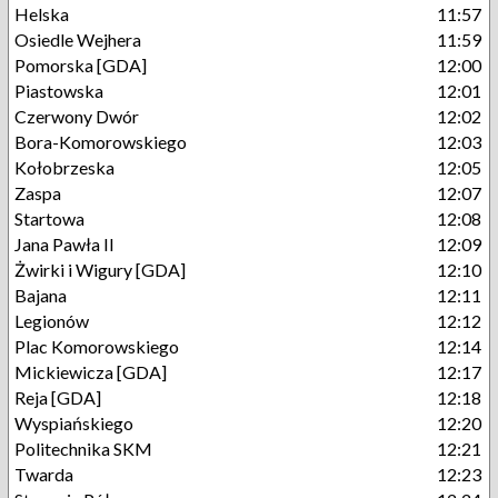
Helska
11:57
Osiedle Wejhera
11:59
Pomorska [GDA]
12:00
Piastowska
12:01
Czerwony Dwór
12:02
Bora-Komorowskiego
12:03
Kołobrzeska
12:05
Zaspa
12:07
Startowa
12:08
Jana Pawła II
12:09
Żwirki i Wigury [GDA]
12:10
Bajana
12:11
Legionów
12:12
Plac Komorowskiego
12:14
Mickiewicza [GDA]
12:17
Reja [GDA]
12:18
Wyspiańskiego
12:20
Politechnika SKM
12:21
Twarda
12:23