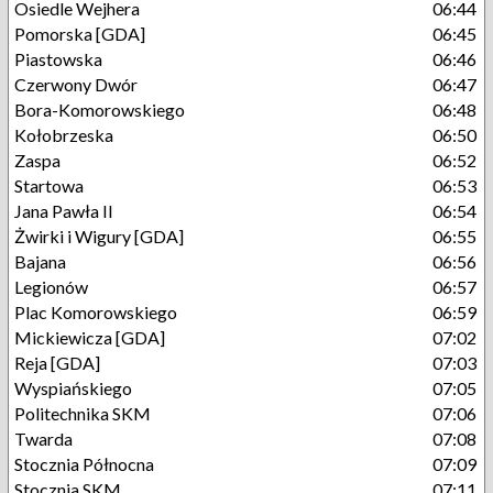
Osiedle Wejhera
06:44
Pomorska [GDA]
06:45
Piastowska
06:46
Czerwony Dwór
06:47
Bora-Komorowskiego
06:48
Kołobrzeska
06:50
Zaspa
06:52
Startowa
06:53
Jana Pawła II
06:54
Żwirki i Wigury [GDA]
06:55
Bajana
06:56
Legionów
06:57
Plac Komorowskiego
06:59
Mickiewicza [GDA]
07:02
Reja [GDA]
07:03
Wyspiańskiego
07:05
Politechnika SKM
07:06
Twarda
07:08
Stocznia Północna
07:09
Stocznia SKM
07:11