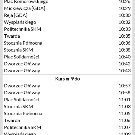
Plac Komorowskiego
10:26
Mickiewicza [GDA]
10:29
Reja [GDA]
10:30
Wyspiańskiego
10:32
Politechnika SKM
10:33
Twarda
10:35
Stocznia Północna
10:36
Stocznia SKM
10:38
Plac Solidarności
10:40
Dworzec Główny
10:42
Dworzec Główny
10:43
Kurs nr 9 do
Dworzec Główny
10:57
Dworzec Główny
10:58
Plac Solidarności
11:01
Stocznia SKM
11:03
Stocznia Północna
11:05
Twarda
11:06
Politechnika SKM
11:07
Wyspiańskiego
11:09