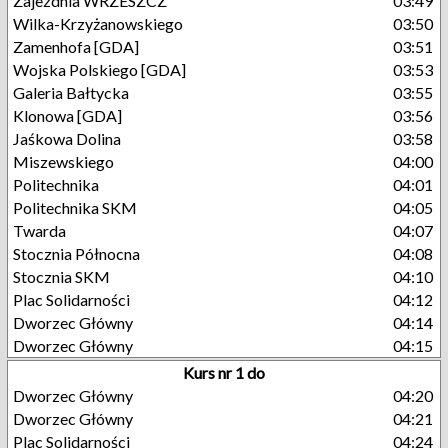
Zajezdnia WRZESZCZ
03:49
Wilka-Krzyżanowskiego
03:50
Zamenhofa [GDA]
03:51
Wojska Polskiego [GDA]
03:53
Galeria Bałtycka
03:55
Klonowa [GDA]
03:56
Jaśkowa Dolina
03:58
Miszewskiego
04:00
Politechnika
04:01
Politechnika SKM
04:05
Twarda
04:07
Stocznia Północna
04:08
Stocznia SKM
04:10
Plac Solidarności
04:12
Dworzec Główny
04:14
Dworzec Główny
04:15
Kurs nr 1 do
Dworzec Główny
04:20
Dworzec Główny
04:21
Plac Solidarności
04:24