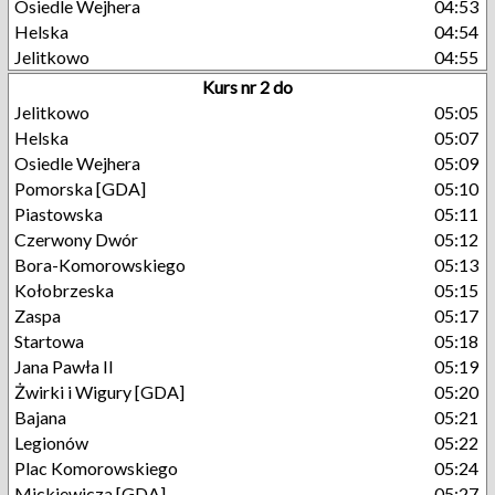
Osiedle Wejhera
04:53
Helska
04:54
Jelitkowo
04:55
Kurs nr 2 do
Jelitkowo
05:05
Helska
05:07
Osiedle Wejhera
05:09
Pomorska [GDA]
05:10
Piastowska
05:11
Czerwony Dwór
05:12
Bora-Komorowskiego
05:13
Kołobrzeska
05:15
Zaspa
05:17
Startowa
05:18
Jana Pawła II
05:19
Żwirki i Wigury [GDA]
05:20
Bajana
05:21
Legionów
05:22
Plac Komorowskiego
05:24
Mickiewicza [GDA]
05:27