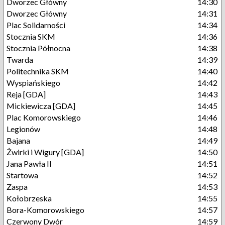
Dworzec Główny
14:30
Dworzec Główny
14:31
Plac Solidarności
14:34
Stocznia SKM
14:36
Stocznia Północna
14:38
Twarda
14:39
Politechnika SKM
14:40
Wyspiańskiego
14:42
Reja [GDA]
14:43
Mickiewicza [GDA]
14:45
Plac Komorowskiego
14:46
Legionów
14:48
Bajana
14:49
Żwirki i Wigury [GDA]
14:50
Jana Pawła II
14:51
Startowa
14:52
Zaspa
14:53
Kołobrzeska
14:55
Bora-Komorowskiego
14:57
Czerwony Dwór
14:59