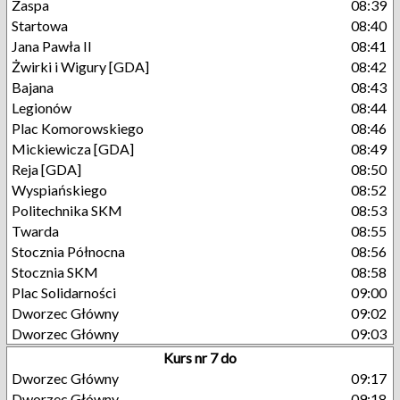
Zaspa
08:39
Startowa
08:40
Jana Pawła II
08:41
Żwirki i Wigury [GDA]
08:42
Bajana
08:43
Legionów
08:44
Plac Komorowskiego
08:46
Mickiewicza [GDA]
08:49
Reja [GDA]
08:50
Wyspiańskiego
08:52
Politechnika SKM
08:53
Twarda
08:55
Stocznia Północna
08:56
Stocznia SKM
08:58
Plac Solidarności
09:00
Dworzec Główny
09:02
Dworzec Główny
09:03
Kurs nr 7 do
Dworzec Główny
09:17
Dworzec Główny
09:18