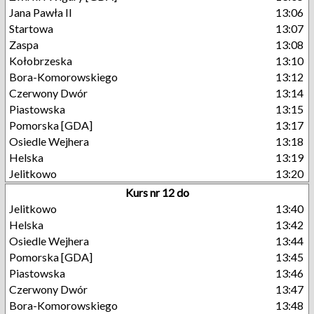
Jana Pawła II
13:06
Startowa
13:07
Zaspa
13:08
Kołobrzeska
13:10
Bora-Komorowskiego
13:12
Czerwony Dwór
13:14
Piastowska
13:15
Pomorska [GDA]
13:17
Osiedle Wejhera
13:18
Helska
13:19
Jelitkowo
13:20
Kurs nr 12 do
Jelitkowo
13:40
Helska
13:42
Osiedle Wejhera
13:44
Pomorska [GDA]
13:45
Piastowska
13:46
Czerwony Dwór
13:47
Bora-Komorowskiego
13:48