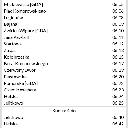
Mickiewicza [GDA]
06:05
Plac Komorowskiego
06:06
Legionów
06:08
Bajana
06:09
Żwirki i Wigury [GDA]
06:10
Jana Pawła II
06:11
Startowa
06:12
Zaspa
06:13
Kołobrzeska
06:15
Bora-Komorowskiego
06:17
Czerwony Dwór
06:19
Piastowska
06:20
Pomorska [GDA]
06:22
Osiedle Wejhera
06:23
Helska
06:24
Jelitkowo
06:25
Kurs nr 4 do
Jelitkowo
06:40
Helska
06:42