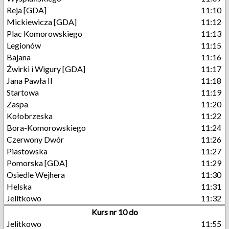
Reja [GDA]
11:10
Mickiewicza [GDA]
11:12
Plac Komorowskiego
11:13
Legionów
11:15
Bajana
11:16
Żwirki i Wigury [GDA]
11:17
Jana Pawła II
11:18
Startowa
11:19
Zaspa
11:20
Kołobrzeska
11:22
Bora-Komorowskiego
11:24
Czerwony Dwór
11:26
Piastowska
11:27
Pomorska [GDA]
11:29
Osiedle Wejhera
11:30
Helska
11:31
Jelitkowo
11:32
Kurs nr 10 do
Jelitkowo
11:55