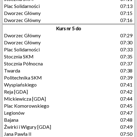
Plac Solidarności
07:13
Dworzec Główny
07:15
Dworzec Główny
07:16
Kurs nr 5 do
Dworzec Główny
07:29
Dworzec Główny
07:30
Plac Solidarności
07:33
Stocznia SKM
07:35
Stocznia Północna
07:37
Twarda
07:38
Politechnika SKM
07:39
Wyspiańskiego
07:41
Reja [GDA]
07:42
Mickiewicza [GDA]
07:44
Plac Komorowskiego
07:45
Legionów
07:47
Bajana
07:48
Żwirki i Wigury [GDA]
07:49
Jana Pawła II
07:50