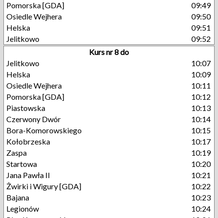
Pomorska [GDA]
09:49
Osiedle Wejhera
09:50
Helska
09:51
Jelitkowo
09:52
Kurs nr 8 do
Jelitkowo
10:07
Helska
10:09
Osiedle Wejhera
10:11
Pomorska [GDA]
10:12
Piastowska
10:13
Czerwony Dwór
10:14
Bora-Komorowskiego
10:15
Kołobrzeska
10:17
Zaspa
10:19
Startowa
10:20
Jana Pawła II
10:21
Żwirki i Wigury [GDA]
10:22
Bajana
10:23
Legionów
10:24