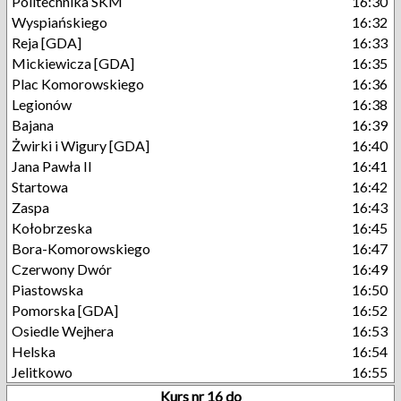
Politechnika SKM
16:30
Wyspiańskiego
16:32
Reja [GDA]
16:33
Mickiewicza [GDA]
16:35
Plac Komorowskiego
16:36
Legionów
16:38
Bajana
16:39
Żwirki i Wigury [GDA]
16:40
Jana Pawła II
16:41
Startowa
16:42
Zaspa
16:43
Kołobrzeska
16:45
Bora-Komorowskiego
16:47
Czerwony Dwór
16:49
Piastowska
16:50
Pomorska [GDA]
16:52
Osiedle Wejhera
16:53
Helska
16:54
Jelitkowo
16:55
Kurs nr 16 do