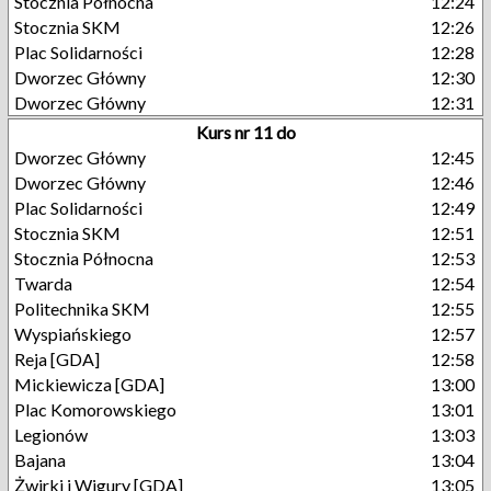
Stocznia Północna
12:24
Stocznia SKM
12:26
Plac Solidarności
12:28
Dworzec Główny
12:30
Dworzec Główny
12:31
Kurs nr 11 do
Dworzec Główny
12:45
Dworzec Główny
12:46
Plac Solidarności
12:49
Stocznia SKM
12:51
Stocznia Północna
12:53
Twarda
12:54
Politechnika SKM
12:55
Wyspiańskiego
12:57
Reja [GDA]
12:58
Mickiewicza [GDA]
13:00
Plac Komorowskiego
13:01
Legionów
13:03
Bajana
13:04
Żwirki i Wigury [GDA]
13:05