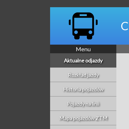
C
Menu
Aktualne odjazdy
Rozkład jazdy
Historia pojazdów
Pojazdy na linii
Mapa pojazdów ZTM