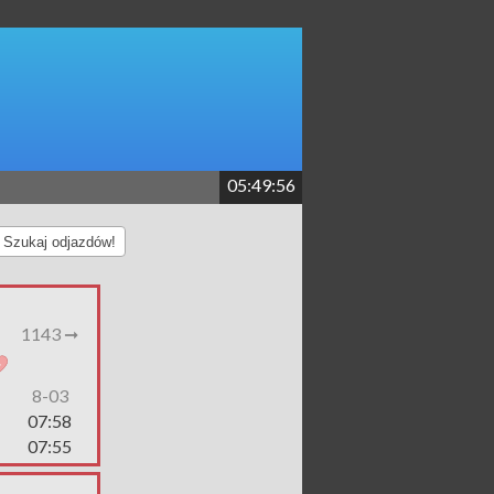
05:49:56
Szukaj odjazdów!
1143 ➞
8-03
07:58
07:55