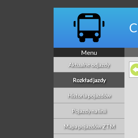
C
Menu
Aktualne odjazdy
Rozkład jazdy
Historia pojazdów
Pojazdy na linii
Mapa pojazdów ZTM