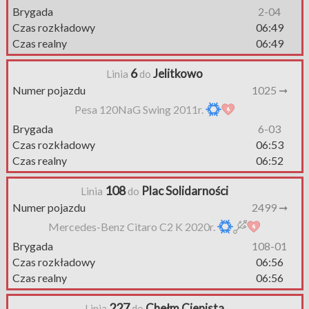
Brygada
2-04
Czas rozkładowy
06:49
Czas realny
06:49
6
Jelitkowo
Linia
do
Numer pojazdu
1025 ➞
Pesa 120NaG Swing 2011r.
Brygada
6-03
Czas rozkładowy
06:53
Czas realny
06:52
108
Plac Solidarności
Linia
do
Numer pojazdu
2499 ➞
Mercedes-Benz Citaro C2 K 2020r.
Brygada
108-01
Czas rozkładowy
06:56
Czas realny
06:56
227
Chełm Cienista
Linia
do