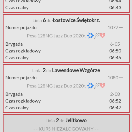
Czas rozkładowy
06:44
Czas realny
06:43
6
Łostowice Świętokrz.
Linia
do
Numer pojazdu
1077 ➞
Pesa 128NG Jazz Duo 2020r.
Brygada
6-05
Czas rozkładowy
06:50
Czas realny
06:46
2
Lawendowe Wzgórze
Linia
do
Numer pojazdu
1080 ➞
Pesa 128NG Jazz Duo 2020r.
Brygada
2-08
Czas rozkładowy
06:52
Czas realny
06:47
2
Jelitkowo
Linia
do
- - KURS NIEZALOGOWANY - -