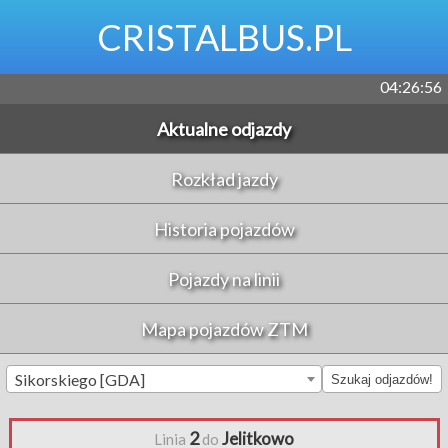
CRISTALBUS.PL
04:26:56
Aktualne odjazdy
Rozkład jazdy
Historia pojazdów
Pojazdy na linii
Mapa pojazdów ZTM
Sikorskiego [GDA]
Szukaj odjazdów!
2
Jelitkowo
Linia
do