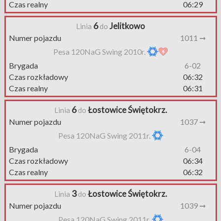
Czas realny
06:29
6
Jelitkowo
Linia
do
Numer pojazdu
1011 ➞
Pesa 120NaG Swing 2010r.
Brygada
6-02
Czas rozkładowy
06:32
Czas realny
06:31
6
Łostowice Świętokrz.
Linia
do
Numer pojazdu
1037 ➞
Pesa 120NaG Swing 2011r.
Brygada
6-04
Czas rozkładowy
06:34
Czas realny
06:32
3
Łostowice Świętokrz.
Linia
do
Numer pojazdu
1039 ➞
Pesa 120NaG Swing 2011r.