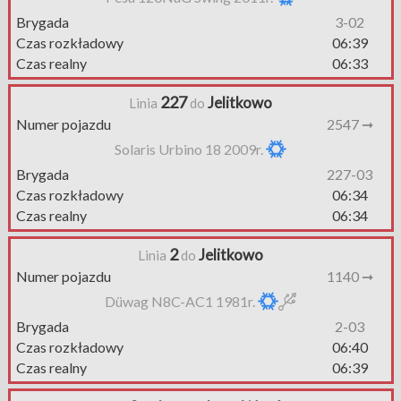
Brygada
3-02
Czas rozkładowy
06:39
Czas realny
06:33
227
Jelitkowo
Linia
do
Numer pojazdu
2547 ➞
Solaris Urbino 18 2009r.
Brygada
227-03
Czas rozkładowy
06:34
Czas realny
06:34
2
Jelitkowo
Linia
do
Numer pojazdu
1140 ➞
Düwag N8C-AC1 1981r.
Brygada
2-03
Czas rozkładowy
06:40
Czas realny
06:39