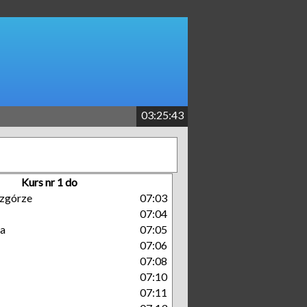
03:25:44
Kurs nr 1 do
zgórze
07:03
07:04
a
07:05
07:06
07:08
07:10
07:11