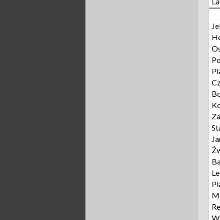
L
Je
He
Os
P
Pi
C
B
Ko
Z
St
Ja
Żw
Ba
L
Pl
Mi
Re
Wy