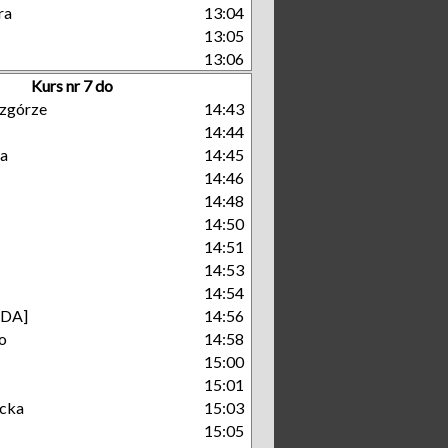
ra
13:04
13:05
13:06
Kurs nr 7 do
zgórze
14:43
14:44
a
14:45
14:46
14:48
14:50
14:51
14:53
14:54
GDA]
14:56
o
14:58
15:00
15:01
cka
15:03
15:05