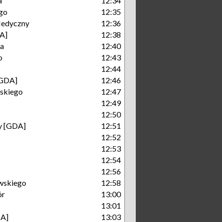
a
12:34
go
12:35
Medyczny
12:36
A]
12:38
ka
12:40
o
12:43
12:44
[GDA]
12:46
skiego
12:47
12:49
12:50
ry [GDA]
12:51
12:52
12:53
12:54
12:56
wskiego
12:58
ór
13:00
13:01
A]
13:03