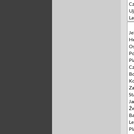
C
Uj
L
Je
He
Os
P
Pi
C
B
Ko
Z
St
Ja
Żw
Ba
L
Pl