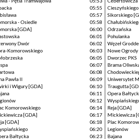
iwa - Pętla Tramwajowa
05:53
Cebertowicza
packa
05:55
Cieszyńskiego
bisława
05:57
Sikorskiego [
morska - Osiedle
05:58
Chałubińskieg
omorska [GDA]
06:00
Odrzańska
astowska
06:01
Pohulanka
zerwony Dwór
06:02
Węzeł Grodde
ora-Komorowskiego
06:03
Nowe Ogrody
łobrzeska
06:05
Dworzec PKS
aspa
06:07
Brama Oliwsk
artowa
06:08
Chodowieckie
na Pawła II
06:09
Uniwersytet 
irki i Wigury [GDA]
06:10
Traugutta [GD
jana
06:11
Opera Bałtyc
egionów
06:12
Wyspiańskieg
ac Komorowskiego
06:14
Reja [GDA]
ckiewicza [GDA]
06:17
Mickiewicza 
ja [GDA]
06:18
Plac Komorow
spiańskiego
06:20
Legionów
era Bałtycka
06:23
Bajana