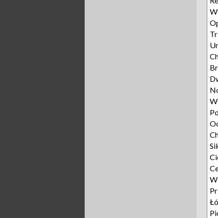
Re
Wy
Op
Tr
Un
C
Br
D
N
W
Po
O
Ch
Si
Ci
Ce
W
P
Ł
Pi