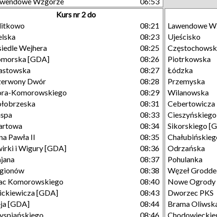
awendowe Wzgórze
06:53
Kurs nr 2 do
litkowo
08:21
Lawendowe W
lska
08:23
Ujeścisko
iedle Wejhera
08:25
Częstochowsk
omorska [GDA]
08:26
Piotrkowska
astowska
08:27
Łódzka
zerwony Dwór
08:28
Przemyska
ora-Komorowskiego
08:29
Wilanowska
łobrzeska
08:31
Cebertowicza
aspa
08:33
Cieszyńskiego
artowa
08:34
Sikorskiego [
na Pawła II
08:35
Chałubińskieg
irki i Wigury [GDA]
08:36
Odrzańska
jana
08:37
Pohulanka
egionów
08:38
Węzeł Grodde
ac Komorowskiego
08:40
Nowe Ogrody
ckiewicza [GDA]
08:43
Dworzec PKS
ja [GDA]
08:44
Brama Oliwsk
spiańskiego
08:46
Chodowieckie