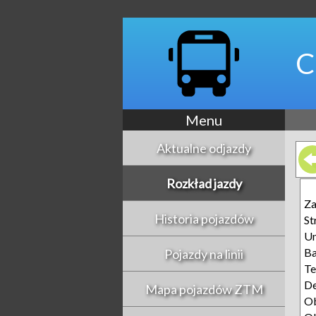
C
Menu
Aktualne odjazdy
Rozkład jazdy
Z
Historia pojazdów
St
Un
Ba
Pojazdy na linii
Te
D
Mapa pojazdów ZTM
Ob