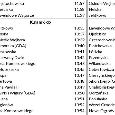
zęstochowska
11:57
Osiedle Wejhe
eścisko
11:58
Helska
awendowe Wzgórze
11:59
Jelitkowo
Kurs nr 6 do
litkowo
13:35
Lawendowe W
lska
13:37
Ujeścisko
iedle Wejhera
13:39
Częstochowsk
omorska [GDA]
13:40
Piotrkowska
astowska
13:41
Łódzka
zerwony Dwór
13:42
Przemyska
ora-Komorowskiego
13:43
Wilanowska
łobrzeska
13:45
Cebertowicza
aspa
13:47
Cieszyńskiego
artowa
13:48
Sikorskiego [
na Pawła II
13:49
Chałubińskieg
irki i Wigury [GDA]
13:50
Odrzańska
jana
13:51
Pohulanka
egionów
13:52
Węzeł Grodde
ac Komorowskiego
13:54
Nowe Ogrody