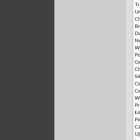
Tr
Un
C
Br
D
N
W
Po
O
Ch
Si
Ci
Ce
W
P
Ł
Pi
C
Uj