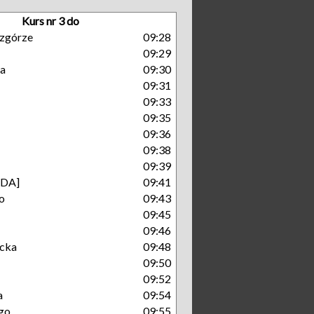
Kurs nr 3 do
zgórze
09:28
09:29
a
09:30
09:31
09:33
09:35
09:36
09:38
09:39
GDA]
09:41
o
09:43
09:45
09:46
cka
09:48
09:50
09:52
a
09:54
go
09:55