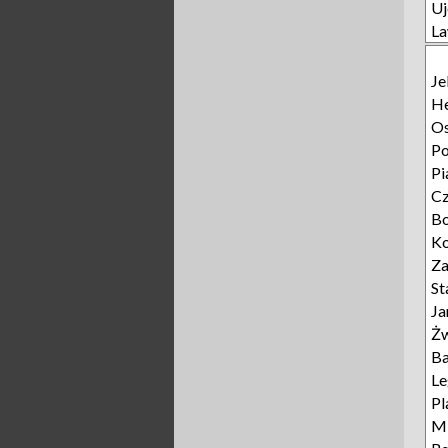
Uj
L
Je
He
Os
P
Pi
C
B
Ko
Z
St
Ja
Żw
Ba
L
Pl
Mi