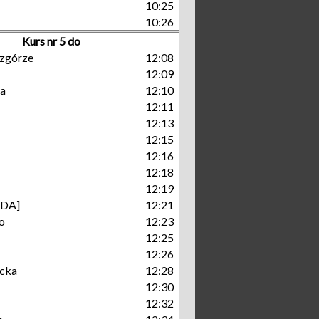
10:25
10:26
Kurs nr 5 do
zgórze
12:08
12:09
a
12:10
12:11
12:13
12:15
12:16
12:18
12:19
GDA]
12:21
o
12:23
12:25
12:26
cka
12:28
12:30
12:32