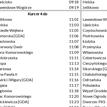
eścisko
09:18
Helska
awendowe Wzgórze
09:19
Jelitkowo
Kurs nr 4 do
litkowo
11:01
Lawendowe W
lska
11:03
Ujeścisko
iedle Wejhera
11:05
Częstochowsk
omorska [GDA]
11:06
Piotrkowska
astowska
11:07
Łódzka
zerwony Dwór
11:08
Przemyska
ora-Komorowskiego
11:09
Wilanowska
łobrzeska
11:11
Cebertowicza
aspa
11:13
Cieszyńskiego
artowa
11:14
Sikorskiego [
na Pawła II
11:15
Chałubińskieg
irki i Wigury [GDA]
11:16
Odrzańska
jana
11:17
Pohulanka
egionów
11:18
Węzeł Grodde
ac Komorowskiego
11:20
Nowe Ogrody
ckiewicza [GDA]
11:23
Dworzec PKS