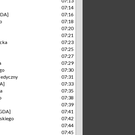
07:13
07:14
GDA]
07:16
o
07:18
07:20
07:21
cka
07:23
07:25
07:27
a
07:29
go
07:30
Medyczny
07:31
A]
07:33
ka
07:35
o
07:38
07:39
[GDA]
07:41
skiego
07:42
07:44
07:45