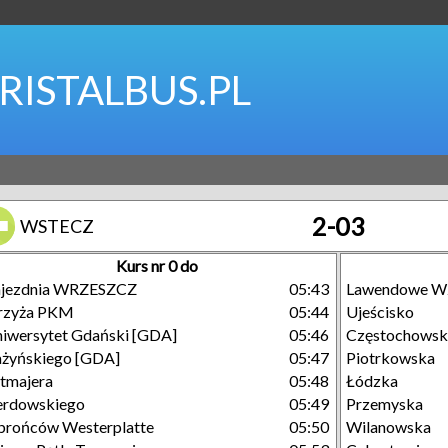
RISTALBUS.PL
2-03
WSTECZ
Kurs nr 0 do
ajezdnia WRZESZCZ
05:43
Lawendowe W
rzyża PKM
05:44
Ujeścisko
iwersytet Gdański [GDA]
05:46
Częstochowsk
żyńskiego [GDA]
05:47
Piotrkowska
tmajera
05:48
Łódzka
erdowskiego
05:49
Przemyska
rońców Westerplatte
05:50
Wilanowska