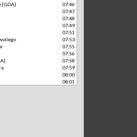
ry [GDA]
07:46
07:47
07:48
07:49
07:51
wskiego
07:53
ór
07:55
07:56
A]
07:58
ra
07:59
08:00
08:01