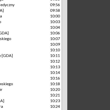
Medyczny
09:56
A]
09:58
ka
10:00
o
10:03
10:04
[GDA]
10:06
skiego
10:07
10:09
10:10
ry [GDA]
10:11
10:12
10:13
10:14
10:16
wskiego
10:18
ór
10:20
10:21
A]
10:23
ra
10:24