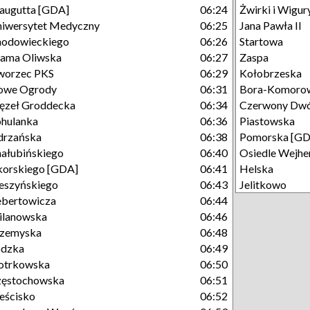
augutta [GDA]
06:24
Żwirki i Wigu
iwersytet Medyczny
06:25
Jana Pawła II
hodowieckiego
06:26
Startowa
ama Oliwska
06:27
Zaspa
worzec PKS
06:29
Kołobrzeska
owe Ogrody
06:31
Bora-Komoro
ęzeł Groddecka
06:34
Czerwony Dw
hulanka
06:36
Piastowska
drzańska
06:38
Pomorska [GD
ałubińskiego
06:40
Osiedle Wejhe
korskiego [GDA]
06:41
Helska
eszyńskiego
06:43
Jelitkowo
bertowicza
06:44
ilanowska
06:46
rzemyska
06:48
ódzka
06:49
otrkowska
06:50
zęstochowska
06:51
eścisko
06:52