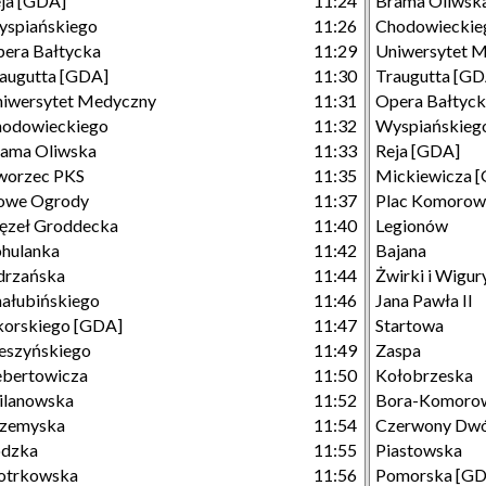
ja [GDA]
11:24
Brama Oliwsk
spiańskiego
11:26
Chodowieckie
era Bałtycka
11:29
Uniwersytet 
augutta [GDA]
11:30
Traugutta [GD
iwersytet Medyczny
11:31
Opera Bałtyc
hodowieckiego
11:32
Wyspiańskieg
ama Oliwska
11:33
Reja [GDA]
worzec PKS
11:35
Mickiewicza 
owe Ogrody
11:37
Plac Komorow
ęzeł Groddecka
11:40
Legionów
hulanka
11:42
Bajana
drzańska
11:44
Żwirki i Wigu
ałubińskiego
11:46
Jana Pawła II
korskiego [GDA]
11:47
Startowa
eszyńskiego
11:49
Zaspa
bertowicza
11:50
Kołobrzeska
ilanowska
11:52
Bora-Komoro
rzemyska
11:54
Czerwony Dw
ódzka
11:55
Piastowska
otrkowska
11:56
Pomorska [GD