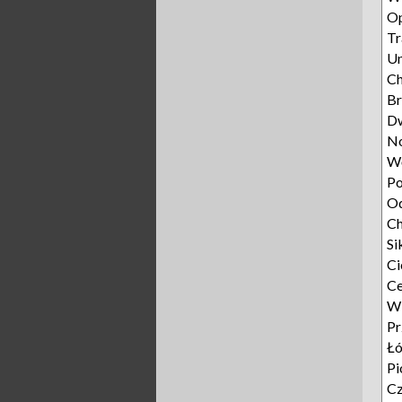
Op
Tr
Un
C
Br
D
N
W
Po
O
Ch
Si
Ci
Ce
W
P
Ł
Pi
C