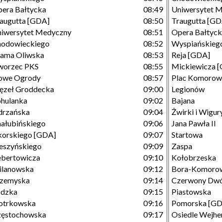
era Bałtycka
08:49
Uniwersytet 
augutta [GDA]
08:50
Traugutta [GD
iwersytet Medyczny
08:51
Opera Bałtyc
hodowieckiego
08:52
Wyspiańskieg
ama Oliwska
08:53
Reja [GDA]
worzec PKS
08:55
Mickiewicza 
owe Ogrody
08:57
Plac Komorow
ęzeł Groddecka
09:00
Legionów
hulanka
09:02
Bajana
drzańska
09:04
Żwirki i Wigu
ałubińskiego
09:06
Jana Pawła II
korskiego [GDA]
09:07
Startowa
eszyńskiego
09:09
Zaspa
bertowicza
09:10
Kołobrzeska
ilanowska
09:12
Bora-Komoro
rzemyska
09:14
Czerwony Dw
ódzka
09:15
Piastowska
otrkowska
09:16
Pomorska [GD
zęstochowska
09:17
Osiedle Wejhe