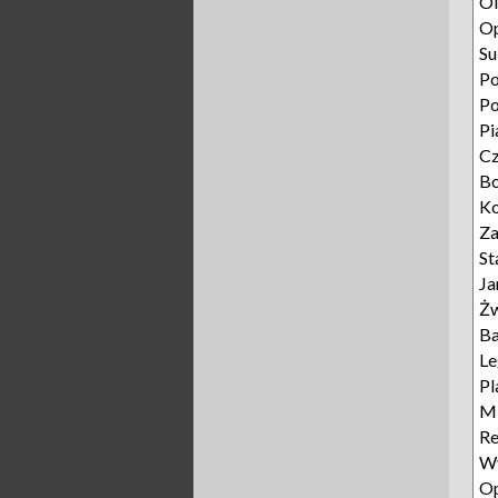
Ol
O
Su
Po
P
Pi
C
B
Ko
Z
St
Ja
Żw
Ba
L
Pl
Mi
Re
Wy
Op