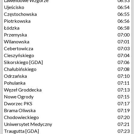
Lawendowe Wzgórze
06:53
Ujeścisko
06:54
Częstochowska
06:55
Piotrkowska
06:56
Łódzka
06:58
Przemyska
07:00
Wilanowska
07:01
Cebertowicza
07:03
Cieszyńskiego
07:04
Sikorskiego [GDA]
07:06
Chałubińskiego
07:08
Odrzańska
07:10
Pohulanka
07:11
Węzeł Groddecka
07:13
Nowe Ogrody
07:15
Dworzec PKS
07:17
Brama Oliwska
07:19
Chodowieckiego
07:20
Uniwersytet Medyczny
07:21
Traugutta [GDA]
07:23