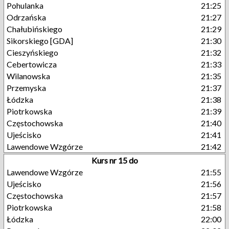
Pohulanka
21:25
Odrzańska
21:27
Chałubińskiego
21:29
Sikorskiego [GDA]
21:30
Cieszyńskiego
21:32
Cebertowicza
21:33
Wilanowska
21:35
Przemyska
21:37
Łódzka
21:38
Piotrkowska
21:39
Częstochowska
21:40
Ujeścisko
21:41
Lawendowe Wzgórze
21:42
Kurs nr 15 do
Lawendowe Wzgórze
21:55
Ujeścisko
21:56
Częstochowska
21:57
Piotrkowska
21:58
Łódzka
22:00