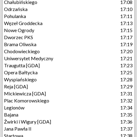
Chałubińskiego
17:08
Odrzańska
17:10
Pohulanka
17:11
Węzeł Groddecka
17:13
Nowe Ogrody
17:15
Dworzec PKS
17:17
Brama Oliwska
17:19
Chodowieckiego
17:20
Uniwersytet Medyczny
17:21
Traugutta [GDA]
17:23
Opera Bałtycka
17:25
Wyspiańskiego
17:28
Reja [GDA]
17:29
Mickiewicza [GDA]
17:31
Plac Komorowskiego
17:32
Legionów
17:34
Bajana
17:35
Żwirki i Wigury [GDA]
17:36
Jana Pawła II
17:37
Startowa
17:38