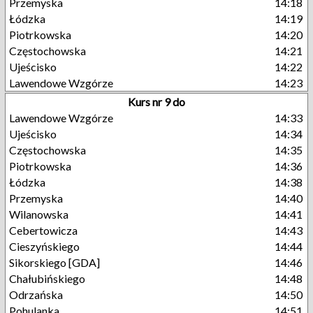
Przemyska
14:18
Łódzka
14:19
Piotrkowska
14:20
Częstochowska
14:21
Ujeścisko
14:22
Lawendowe Wzgórze
14:23
Kurs nr 9 do
Lawendowe Wzgórze
14:33
Ujeścisko
14:34
Częstochowska
14:35
Piotrkowska
14:36
Łódzka
14:38
Przemyska
14:40
Wilanowska
14:41
Cebertowicza
14:43
Cieszyńskiego
14:44
Sikorskiego [GDA]
14:46
Chałubińskiego
14:48
Odrzańska
14:50
Pohulanka
14:51