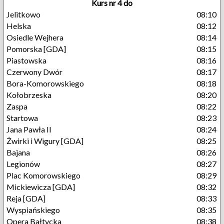
Kurs nr 4 do
Jelitkowo
08:10
Helska
08:12
Osiedle Wejhera
08:14
Pomorska [GDA]
08:15
Piastowska
08:16
Czerwony Dwór
08:17
Bora-Komorowskiego
08:18
Kołobrzeska
08:20
Zaspa
08:22
Startowa
08:23
Jana Pawła II
08:24
Żwirki i Wigury [GDA]
08:25
Bajana
08:26
Legionów
08:27
Plac Komorowskiego
08:29
Mickiewicza [GDA]
08:32
Reja [GDA]
08:33
Wyspiańskiego
08:35
Opera Bałtycka
08:38