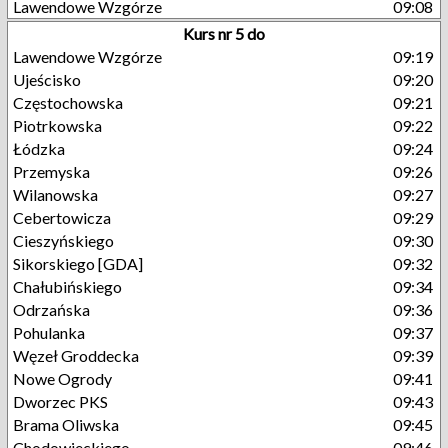
Lawendowe Wzgórze
09:08
Kurs nr 5 do
Lawendowe Wzgórze
09:19
Ujeścisko
09:20
Częstochowska
09:21
Piotrkowska
09:22
Łódzka
09:24
Przemyska
09:26
Wilanowska
09:27
Cebertowicza
09:29
Cieszyńskiego
09:30
Sikorskiego [GDA]
09:32
Chałubińskiego
09:34
Odrzańska
09:36
Pohulanka
09:37
Węzeł Groddecka
09:39
Nowe Ogrody
09:41
Dworzec PKS
09:43
Brama Oliwska
09:45
Chodowieckiego
09:46