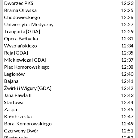
Dworzec PKS
12:23
Brama Oliwska
12:25
Chodowieckiego
12:26
Uniwersytet Medyczny
12:27
Traugutta [GDA]
12:29
Opera Bałtycka
12:31
Wyspiańskiego
12:34
Reja [GDA]
12:35
Mickiewicza [GDA]
12:37
Plac Komorowskiego
12:38
Legionów
12:40
Bajana
12:41
Żwirki i Wigury [GDA]
12:42
Jana Pawła II
12:43
Startowa
12:44
Zaspa
12:45
Kołobrzeska
12:47
Bora-Komorowskiego
12:49
Czerwony Dwór
12:51
Piastowska
12:52