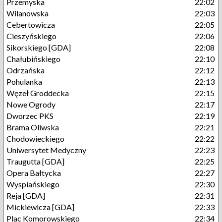
Przemyska
22:02
Wilanowska
22:03
Cebertowicza
22:05
Cieszyńskiego
22:06
Sikorskiego [GDA]
22:08
Chałubińskiego
22:10
Odrzańska
22:12
Pohulanka
22:13
Węzeł Groddecka
22:15
Nowe Ogrody
22:17
Dworzec PKS
22:19
Brama Oliwska
22:21
Chodowieckiego
22:22
Uniwersytet Medyczny
22:23
Traugutta [GDA]
22:25
Opera Bałtycka
22:27
Wyspiańskiego
22:30
Reja [GDA]
22:31
Mickiewicza [GDA]
22:33
Plac Komorowskiego
22:34