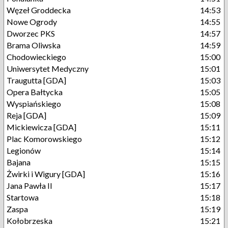
Węzeł Groddecka
14:53
Nowe Ogrody
14:55
Dworzec PKS
14:57
Brama Oliwska
14:59
Chodowieckiego
15:00
Uniwersytet Medyczny
15:01
Traugutta [GDA]
15:03
Opera Bałtycka
15:05
Wyspiańskiego
15:08
Reja [GDA]
15:09
Mickiewicza [GDA]
15:11
Plac Komorowskiego
15:12
Legionów
15:14
Bajana
15:15
Żwirki i Wigury [GDA]
15:16
Jana Pawła II
15:17
Startowa
15:18
Zaspa
15:19
Kołobrzeska
15:21