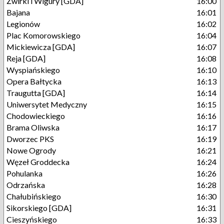
Żwirki i Wigury [GDA]
16:00
Bajana
16:01
Legionów
16:02
Plac Komorowskiego
16:04
Mickiewicza [GDA]
16:07
Reja [GDA]
16:08
Wyspiańskiego
16:10
Opera Bałtycka
16:13
Traugutta [GDA]
16:14
Uniwersytet Medyczny
16:15
Chodowieckiego
16:16
Brama Oliwska
16:17
Dworzec PKS
16:19
Nowe Ogrody
16:21
Węzeł Groddecka
16:24
Pohulanka
16:26
Odrzańska
16:28
Chałubińskiego
16:30
Sikorskiego [GDA]
16:31
Cieszyńskiego
16:33