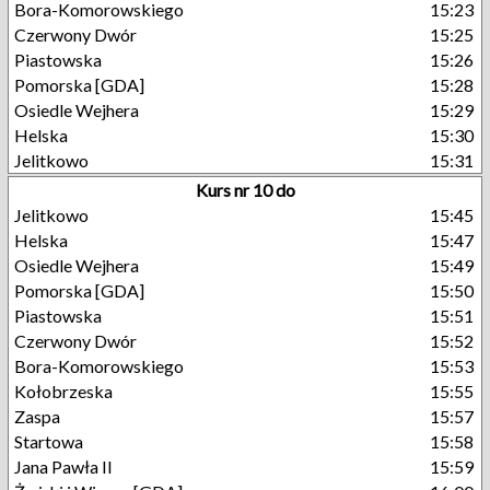
Bora-Komorowskiego
15:23
Czerwony Dwór
15:25
Piastowska
15:26
Pomorska [GDA]
15:28
Osiedle Wejhera
15:29
Helska
15:30
Jelitkowo
15:31
Kurs nr 10 do
Jelitkowo
15:45
Helska
15:47
Osiedle Wejhera
15:49
Pomorska [GDA]
15:50
Piastowska
15:51
Czerwony Dwór
15:52
Bora-Komorowskiego
15:53
Kołobrzeska
15:55
Zaspa
15:57
Startowa
15:58
Jana Pawła II
15:59