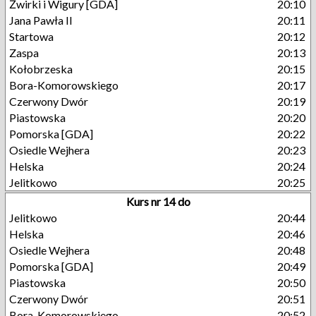
Żwirki i Wigury [GDA]
20:10
Jana Pawła II
20:11
Startowa
20:12
Zaspa
20:13
Kołobrzeska
20:15
Bora-Komorowskiego
20:17
Czerwony Dwór
20:19
Piastowska
20:20
Pomorska [GDA]
20:22
Osiedle Wejhera
20:23
Helska
20:24
Jelitkowo
20:25
Kurs nr 14 do
Jelitkowo
20:44
Helska
20:46
Osiedle Wejhera
20:48
Pomorska [GDA]
20:49
Piastowska
20:50
Czerwony Dwór
20:51
Bora-Komorowskiego
20:52