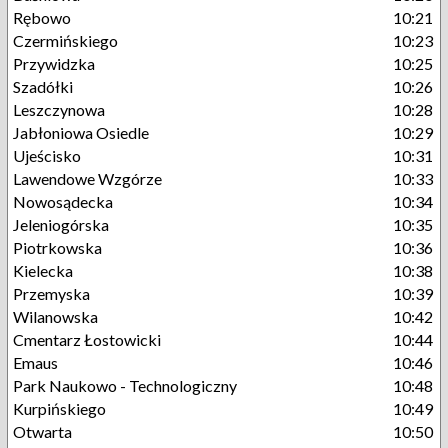
Rębowo
10:21
Czermińskiego
10:23
Przywidzka
10:25
Szadółki
10:26
Leszczynowa
10:28
Jabłoniowa Osiedle
10:29
Ujeścisko
10:31
Lawendowe Wzgórze
10:33
Nowosądecka
10:34
Jeleniogórska
10:35
Piotrkowska
10:36
Kielecka
10:38
Przemyska
10:39
Wilanowska
10:42
Cmentarz Łostowicki
10:44
Emaus
10:46
Park Naukowo - Technologiczny
10:48
Kurpińskiego
10:49
Otwarta
10:50