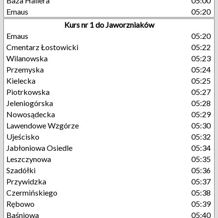
Baza Hallera
05:00
Emaus
05:20
Kurs nr 1 do Jaworzniaków
Emaus
05:20
Cmentarz Łostowicki
05:22
Wilanowska
05:23
Przemyska
05:24
Kielecka
05:25
Piotrkowska
05:27
Jeleniogórska
05:28
Nowosądecka
05:29
Lawendowe Wzgórze
05:30
Ujeścisko
05:32
Jabłoniowa Osiedle
05:34
Leszczynowa
05:35
Szadółki
05:36
Przywidzka
05:37
Czermińskiego
05:38
Rębowo
05:39
Baśniowa
05:40