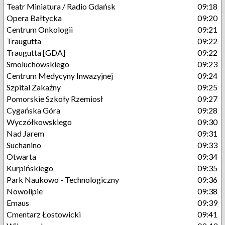
Teatr Miniatura / Radio Gdańsk
09:18
Opera Bałtycka
09:20
Centrum Onkologii
09:21
Traugutta
09:22
Traugutta [GDA]
09:22
Smoluchowskiego
09:23
Centrum Medycyny Inwazyjnej
09:24
Szpital Zakaźny
09:25
Pomorskie Szkoły Rzemiosł
09:27
Cygańska Góra
09:28
Wyczółkowskiego
09:30
Nad Jarem
09:31
Suchanino
09:33
Otwarta
09:34
Kurpińskiego
09:35
Park Naukowo - Technologiczny
09:36
Nowolipie
09:38
Emaus
09:39
Cmentarz Łostowicki
09:41