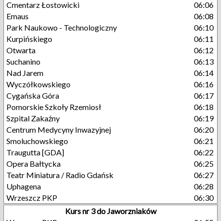
Cmentarz Łostowicki
06:06
Emaus
06:08
Park Naukowo - Technologiczny
06:10
Kurpińskiego
06:11
Otwarta
06:12
Suchanino
06:13
Nad Jarem
06:14
Wyczółkowskiego
06:16
Cygańska Góra
06:17
Pomorskie Szkoły Rzemiosł
06:18
Szpital Zakaźny
06:19
Centrum Medycyny Inwazyjnej
06:20
Smoluchowskiego
06:21
Traugutta [GDA]
06:22
Opera Bałtycka
06:25
Teatr Miniatura / Radio Gdańsk
06:27
Uphagena
06:28
Wrzeszcz PKP
06:30
Kurs nr 3 do Jaworzniaków