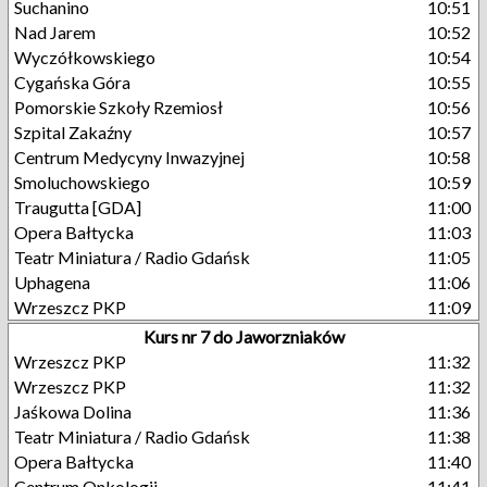
Suchanino
10:51
Nad Jarem
10:52
Wyczółkowskiego
10:54
Cygańska Góra
10:55
Pomorskie Szkoły Rzemiosł
10:56
Szpital Zakaźny
10:57
Centrum Medycyny Inwazyjnej
10:58
Smoluchowskiego
10:59
Traugutta [GDA]
11:00
Opera Bałtycka
11:03
Teatr Miniatura / Radio Gdańsk
11:05
Uphagena
11:06
Wrzeszcz PKP
11:09
Kurs nr 7 do Jaworzniaków
Wrzeszcz PKP
11:32
Wrzeszcz PKP
11:32
Jaśkowa Dolina
11:36
Teatr Miniatura / Radio Gdańsk
11:38
Opera Bałtycka
11:40
Centrum Onkologii
11:41