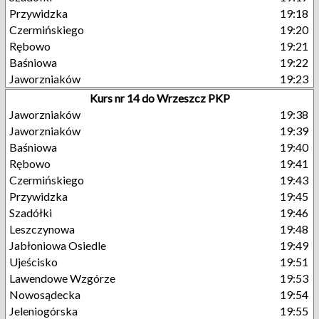
Przywidzka
19:18
Czermińskiego
19:20
Rębowo
19:21
Baśniowa
19:22
Jaworzniaków
19:23
Kurs nr 14 do Wrzeszcz PKP
Jaworzniaków
19:38
Jaworzniaków
19:39
Baśniowa
19:40
Rębowo
19:41
Czermińskiego
19:43
Przywidzka
19:45
Szadółki
19:46
Leszczynowa
19:48
Jabłoniowa Osiedle
19:49
Ujeścisko
19:51
Lawendowe Wzgórze
19:53
Nowosądecka
19:54
Jeleniogórska
19:55