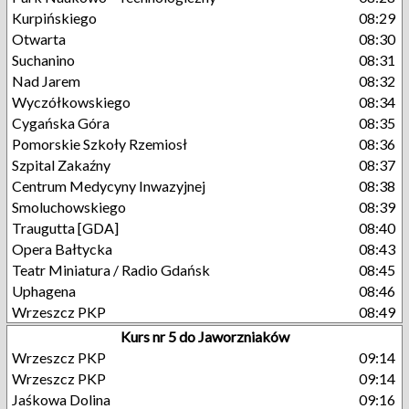
Kurpińskiego
08:29
Otwarta
08:30
Suchanino
08:31
Nad Jarem
08:32
Wyczółkowskiego
08:34
Cygańska Góra
08:35
Pomorskie Szkoły Rzemiosł
08:36
Szpital Zakaźny
08:37
Centrum Medycyny Inwazyjnej
08:38
Smoluchowskiego
08:39
Traugutta [GDA]
08:40
Opera Bałtycka
08:43
Teatr Miniatura / Radio Gdańsk
08:45
Uphagena
08:46
Wrzeszcz PKP
08:49
Kurs nr 5 do Jaworzniaków
Wrzeszcz PKP
09:14
Wrzeszcz PKP
09:14
Jaśkowa Dolina
09:16