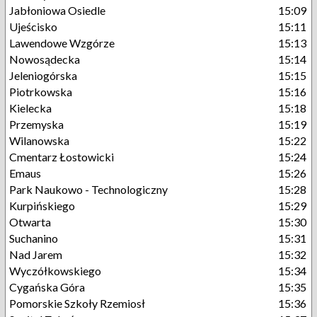
Jabłoniowa Osiedle
15:09
Ujeścisko
15:11
Lawendowe Wzgórze
15:13
Nowosądecka
15:14
Jeleniogórska
15:15
Piotrkowska
15:16
Kielecka
15:18
Przemyska
15:19
Wilanowska
15:22
Cmentarz Łostowicki
15:24
Emaus
15:26
Park Naukowo - Technologiczny
15:28
Kurpińskiego
15:29
Otwarta
15:30
Suchanino
15:31
Nad Jarem
15:32
Wyczółkowskiego
15:34
Cygańska Góra
15:35
Pomorskie Szkoły Rzemiosł
15:36