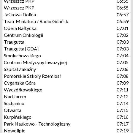
Wrzeszcz PKP
06:55
Wrzeszcz PKP
06:55
Jaśkowa Dolina
06:57
Teatr Miniatura / Radio Gdańsk
06:59
Opera Bałtycka
07:01
Centrum Onkologii
07:02
Traugutta
07:03
Traugutta [GDA]
07:03
Smoluchowskiego
07:04
Centrum Medycyny Inwazyjnej
07:05
Szpital Zakaźny
07:06
Pomorskie Szkoły Rzemiosł
07:08
Cygańska Góra
07:09
Wyczółkowskiego
07:11
Nad Jarem
07:12
Suchanino
07:14
Otwarta
07:15
Kurpińskiego
07:16
Park Naukowo - Technologiczny
07:17
Nowolipie
07:19