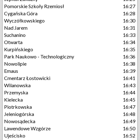
Pomorskie Szkoły Rzemiosł
16:27
Cygańska Góra
16:28
Wyczółkowskiego
16:30
Nad Jarem
16:31
Suchanino
16:33
Otwarta
16:34
Kurpińskiego
16:35
Park Naukowo - Technologiczny
16:36
Nowolipie
16:38
Emaus
16:39
Cmentarz Łostowicki
16:41
Wilanowska
16:43
Przemyska
16:44
Kielecka
16:45
Piotrkowska
16:47
Jeleniogórska
16:48
Nowosądecka
16:49
Lawendowe Wzgórze
16:50
Ujeścisko
16:52