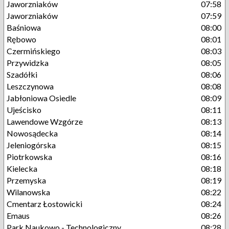
Jaworzniaków
07:58
Jaworzniaków
07:59
Baśniowa
08:00
Rębowo
08:01
Czermińskiego
08:03
Przywidzka
08:05
Szadółki
08:06
Leszczynowa
08:08
Jabłoniowa Osiedle
08:09
Ujeścisko
08:11
Lawendowe Wzgórze
08:13
Nowosądecka
08:14
Jeleniogórska
08:15
Piotrkowska
08:16
Kielecka
08:18
Przemyska
08:19
Wilanowska
08:22
Cmentarz Łostowicki
08:24
Emaus
08:26
Park Naukowo - Technologiczny
08:28