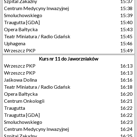
Szpital Zakaźny
15:37
Centrum Medycyny Inwazyjnej
15:38
Smoluchowskiego
15:39
Traugutta [GDA]
15:40
Opera Bałtycka
15:43
Teatr Miniatura / Radio Gdańsk
15:45
Uphagena
15:46
Wrzeszcz PKP
15:49
Kurs nr 11 do Jaworzniaków
Wrzeszcz PKP
16:13
Wrzeszcz PKP
16:13
Jaśkowa Dolina
16:16
Teatr Miniatura / Radio Gdańsk
16:18
Opera Bałtycka
16:20
Centrum Onkologii
16:21
Traugutta
16:22
Traugutta [GDA]
16:22
Smoluchowskiego
16:23
Centrum Medycyny Inwazyjnej
16:24
Szpital Zakaźny
16:25