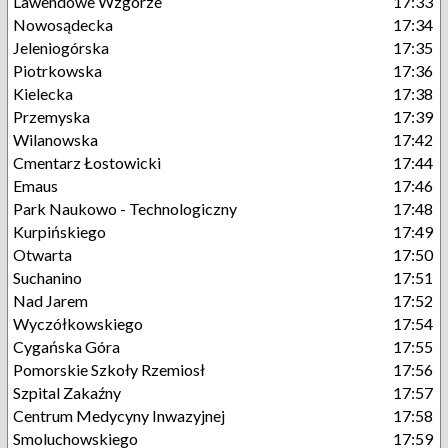
Lawendowe Wzgórze
17:33
Nowosądecka
17:34
Jeleniogórska
17:35
Piotrkowska
17:36
Kielecka
17:38
Przemyska
17:39
Wilanowska
17:42
Cmentarz Łostowicki
17:44
Emaus
17:46
Park Naukowo - Technologiczny
17:48
Kurpińskiego
17:49
Otwarta
17:50
Suchanino
17:51
Nad Jarem
17:52
Wyczółkowskiego
17:54
Cygańska Góra
17:55
Pomorskie Szkoły Rzemiosł
17:56
Szpital Zakaźny
17:57
Centrum Medycyny Inwazyjnej
17:58
Smoluchowskiego
17:59