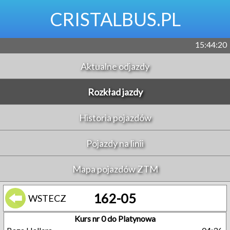
CRISTALBUS.PL
15:44:21
Aktualne odjazdy
Rozkład jazdy
Historia pojazdów
Pojazdy na linii
Mapa pojazdów ZTM
162-05
WSTECZ
Kurs nr 0 do Platynowa