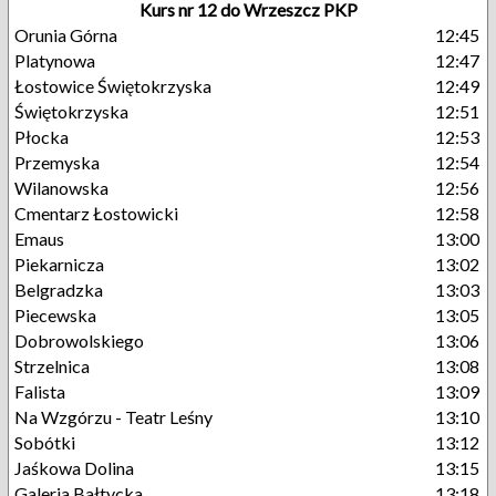
Kurs nr 12 do Wrzeszcz PKP
Orunia Górna
12:45
Platynowa
12:47
Łostowice Świętokrzyska
12:49
Świętokrzyska
12:51
Płocka
12:53
Przemyska
12:54
Wilanowska
12:56
Cmentarz Łostowicki
12:58
Emaus
13:00
Piekarnicza
13:02
Belgradzka
13:03
Piecewska
13:05
Dobrowolskiego
13:06
Strzelnica
13:08
Falista
13:09
Na Wzgórzu - Teatr Leśny
13:10
Sobótki
13:12
Jaśkowa Dolina
13:15
Galeria Bałtycka
13:18