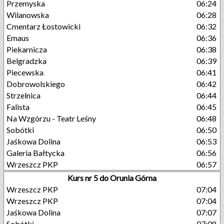
Przemyska
06:24
Wilanowska
06:28
Cmentarz Łostowicki
06:32
Emaus
06:36
Piekarnicza
06:38
Belgradzka
06:39
Piecewska
06:41
Dobrowolskiego
06:42
Strzelnica
06:44
Falista
06:45
Na Wzgórzu - Teatr Leśny
06:48
Sobótki
06:50
Jaśkowa Dolina
06:53
Galeria Bałtycka
06:56
Wrzeszcz PKP
06:57
Kurs nr 5 do Orunia Górna
Wrzeszcz PKP
07:04
Wrzeszcz PKP
07:04
Jaśkowa Dolina
07:07
Sobótki
07:08