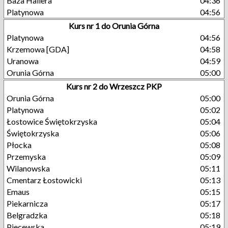
Baza Hallera
04:36
Platynowa
04:56
Kurs nr 1 do Orunia Górna
Platynowa
04:56
Krzemowa [GDA]
04:58
Uranowa
04:59
Orunia Górna
05:00
Kurs nr 2 do Wrzeszcz PKP
Orunia Górna
05:00
Platynowa
05:02
Łostowice Świętokrzyska
05:04
Świętokrzyska
05:06
Płocka
05:08
Przemyska
05:09
Wilanowska
05:11
Cmentarz Łostowicki
05:13
Emaus
05:15
Piekarnicza
05:17
Belgradzka
05:18
Piecewska
05:19