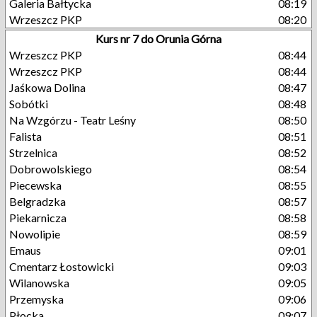
Galeria Bałtycka
08:19
Wrzeszcz PKP
08:20
Kurs nr 7 do Orunia Górna
Wrzeszcz PKP
08:44
Wrzeszcz PKP
08:44
Jaśkowa Dolina
08:47
Sobótki
08:48
Na Wzgórzu - Teatr Leśny
08:50
Falista
08:51
Strzelnica
08:52
Dobrowolskiego
08:54
Piecewska
08:55
Belgradzka
08:57
Piekarnicza
08:58
Nowolipie
08:59
Emaus
09:01
Cmentarz Łostowicki
09:03
Wilanowska
09:05
Przemyska
09:06
Płocka
09:07