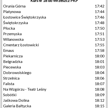
Kurs nr 18 do Wrzeszcz PKP
Orunia Górna
17:42
Platynowa
17:44
Łostowice Świętokrzyska
17:46
Świętokrzyska
17:48
Płocka
17:50
Przemyska
17:51
Wilanowska
17:53
Cmentarz Łostowicki
17:55
Emaus
17:58
Piekarnicza
18:00
Belgradzka
18:01
Piecewska
18:03
Dobrowolskiego
18:04
Strzelnica
18:06
Falista
18:07
Na Wzgórzu - Teatr Leśny
18:08
Sobótki
18:09
Jaśkowa Dolina
18:12
Galeria Bałtycka
18:15