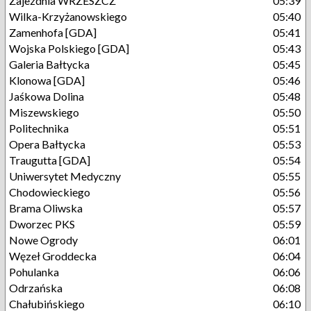
Zajezdnia WRZESZCZ
05:39
Wilka-Krzyżanowskiego
05:40
Zamenhofa [GDA]
05:41
Wojska Polskiego [GDA]
05:43
Galeria Bałtycka
05:45
Klonowa [GDA]
05:46
Jaśkowa Dolina
05:48
Miszewskiego
05:50
Politechnika
05:51
Opera Bałtycka
05:53
Traugutta [GDA]
05:54
Uniwersytet Medyczny
05:55
Chodowieckiego
05:56
Brama Oliwska
05:57
Dworzec PKS
05:59
Nowe Ogrody
06:01
Węzeł Groddecka
06:04
Pohulanka
06:06
Odrzańska
06:08
Chałubińskiego
06:10