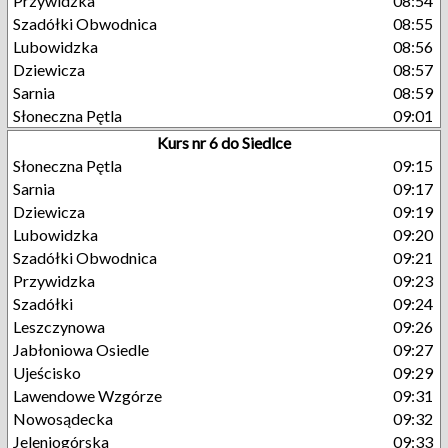
Przywidzka
08:54
Szadółki Obwodnica
08:55
Lubowidzka
08:56
Dziewicza
08:57
Sarnia
08:59
Słoneczna Pętla
09:01
Kurs nr 6 do Siedlce
Słoneczna Pętla
09:15
Sarnia
09:17
Dziewicza
09:19
Lubowidzka
09:20
Szadółki Obwodnica
09:21
Przywidzka
09:23
Szadółki
09:24
Leszczynowa
09:26
Jabłoniowa Osiedle
09:27
Ujeścisko
09:29
Lawendowe Wzgórze
09:31
Nowosądecka
09:32
Jeleniogórska
09:33