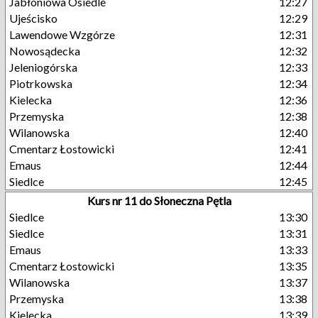
Jabłoniowa Osiedle
12:27
Ujeścisko
12:29
Lawendowe Wzgórze
12:31
Nowosądecka
12:32
Jeleniogórska
12:33
Piotrkowska
12:34
Kielecka
12:36
Przemyska
12:38
Wilanowska
12:40
Cmentarz Łostowicki
12:41
Emaus
12:44
Siedlce
12:45
Kurs nr 11 do Słoneczna Pętla
Siedlce
13:30
Siedlce
13:31
Emaus
13:33
Cmentarz Łostowicki
13:35
Wilanowska
13:37
Przemyska
13:38
Kielecka
13:39