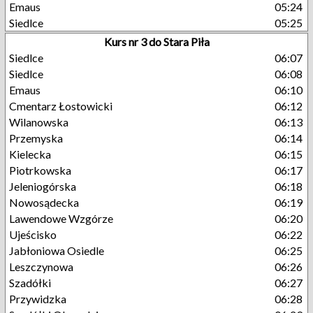
Emaus
05:24
Siedlce
05:25
Kurs nr 3 do Stara Piła
Siedlce
06:07
Siedlce
06:08
Emaus
06:10
Cmentarz Łostowicki
06:12
Wilanowska
06:13
Przemyska
06:14
Kielecka
06:15
Piotrkowska
06:17
Jeleniogórska
06:18
Nowosądecka
06:19
Lawendowe Wzgórze
06:20
Ujeścisko
06:22
Jabłoniowa Osiedle
06:25
Leszczynowa
06:26
Szadółki
06:27
Przywidzka
06:28