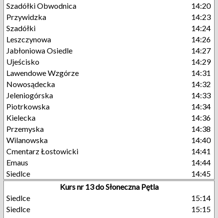
Szadółki Obwodnica
14:20
Przywidzka
14:23
Szadółki
14:24
Leszczynowa
14:26
Jabłoniowa Osiedle
14:27
Ujeścisko
14:29
Lawendowe Wzgórze
14:31
Nowosądecka
14:32
Jeleniogórska
14:33
Piotrkowska
14:34
Kielecka
14:36
Przemyska
14:38
Wilanowska
14:40
Cmentarz Łostowicki
14:41
Emaus
14:44
Siedlce
14:45
Kurs nr 13 do Słoneczna Pętla
Siedlce
15:14
Siedlce
15:15