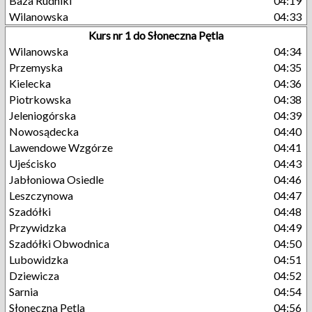
Baza Rudniki
04:19
Wilanowska
04:33
Kurs nr 1 do Słoneczna Pętla
Wilanowska
04:34
Przemyska
04:35
Kielecka
04:36
Piotrkowska
04:38
Jeleniogórska
04:39
Nowosądecka
04:40
Lawendowe Wzgórze
04:41
Ujeścisko
04:43
Jabłoniowa Osiedle
04:46
Leszczynowa
04:47
Szadółki
04:48
Przywidzka
04:49
Szadółki Obwodnica
04:50
Lubowidzka
04:51
Dziewicza
04:52
Sarnia
04:54
Słoneczna Pętla
04:56