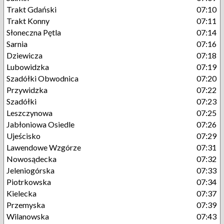
Trakt Gdański
07:10
Trakt Konny
07:11
Słoneczna Pętla
07:14
Sarnia
07:16
Dziewicza
07:18
Lubowidzka
07:19
Szadółki Obwodnica
07:20
Przywidzka
07:22
Szadółki
07:23
Leszczynowa
07:25
Jabłoniowa Osiedle
07:26
Ujeścisko
07:29
Lawendowe Wzgórze
07:31
Nowosądecka
07:32
Jeleniogórska
07:33
Piotrkowska
07:34
Kielecka
07:37
Przemyska
07:39
Wilanowska
07:43