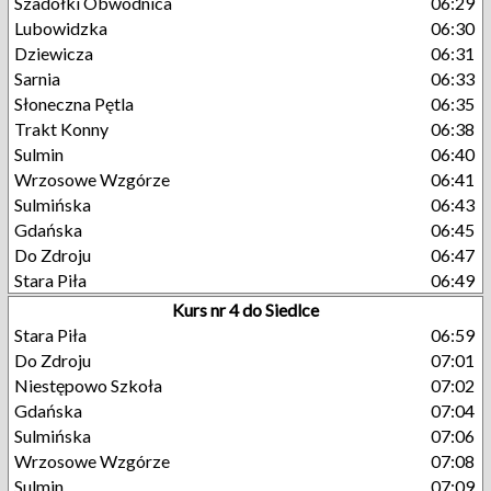
Szadółki Obwodnica
06:29
Lubowidzka
06:30
Dziewicza
06:31
Sarnia
06:33
Słoneczna Pętla
06:35
Trakt Konny
06:38
Sulmin
06:40
Wrzosowe Wzgórze
06:41
Sulmińska
06:43
Gdańska
06:45
Do Zdroju
06:47
Stara Piła
06:49
Kurs nr 4 do Siedlce
Stara Piła
06:59
Do Zdroju
07:01
Niestępowo Szkoła
07:02
Gdańska
07:04
Sulmińska
07:06
Wrzosowe Wzgórze
07:08
Sulmin
07:09