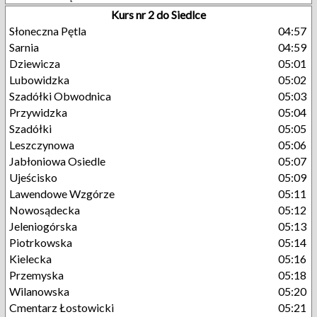
Kurs nr 2 do Siedlce
Słoneczna Pętla
04:57
Sarnia
04:59
Dziewicza
05:01
Lubowidzka
05:02
Szadółki Obwodnica
05:03
Przywidzka
05:04
Szadółki
05:05
Leszczynowa
05:06
Jabłoniowa Osiedle
05:07
Ujeścisko
05:09
Lawendowe Wzgórze
05:11
Nowosądecka
05:12
Jeleniogórska
05:13
Piotrkowska
05:14
Kielecka
05:16
Przemyska
05:18
Wilanowska
05:20
Cmentarz Łostowicki
05:21