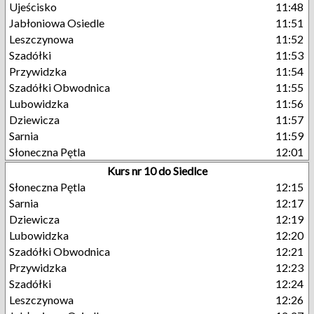
Ujeścisko
11:48
Jabłoniowa Osiedle
11:51
Leszczynowa
11:52
Szadółki
11:53
Przywidzka
11:54
Szadółki Obwodnica
11:55
Lubowidzka
11:56
Dziewicza
11:57
Sarnia
11:59
Słoneczna Pętla
12:01
Kurs nr 10 do Siedlce
Słoneczna Pętla
12:15
Sarnia
12:17
Dziewicza
12:19
Lubowidzka
12:20
Szadółki Obwodnica
12:21
Przywidzka
12:23
Szadółki
12:24
Leszczynowa
12:26