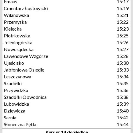
Emaus
15:17
Cmentarz Łostowicki
15:19
Wilanowska
15:21
Przemyska
15:22
Kielecka
15:23
Piotrkowska
15:25
Jeleniogórska
15:26
Nowosądecka
15:27
Lawendowe Wzgórze
15:28
Ujeścisko
15:30
Jabłoniowa Osiedle
15:33
Leszczynowa
15:34
Szadółki
15:35
Przywidzka
15:36
Szadółki Obwodnica
15:38
Lubowidzka
15:39
Dziewicza
15:40
Sarnia
15:42
Słoneczna Pętla
15:44
Kurs nr 14 do Siedlce