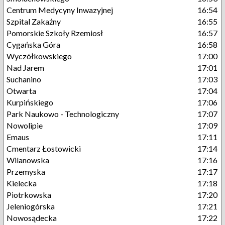
Centrum Medycyny Inwazyjnej
16:54
Szpital Zakaźny
16:55
Pomorskie Szkoły Rzemiosł
16:57
Cygańska Góra
16:58
Wyczółkowskiego
17:00
Nad Jarem
17:01
Suchanino
17:03
Otwarta
17:04
Kurpińskiego
17:06
Park Naukowo - Technologiczny
17:07
Nowolipie
17:09
Emaus
17:11
Cmentarz Łostowicki
17:14
Wilanowska
17:16
Przemyska
17:17
Kielecka
17:18
Piotrkowska
17:20
Jeleniogórska
17:21
Nowosądecka
17:22