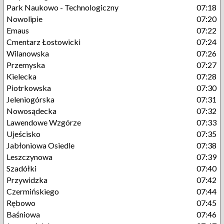
Park Naukowo - Technologiczny
07:18
Nowolipie
07:20
Emaus
07:22
Cmentarz Łostowicki
07:24
Wilanowska
07:26
Przemyska
07:27
Kielecka
07:28
Piotrkowska
07:30
Jeleniogórska
07:31
Nowosądecka
07:32
Lawendowe Wzgórze
07:33
Ujeścisko
07:35
Jabłoniowa Osiedle
07:38
Leszczynowa
07:39
Szadółki
07:40
Przywidzka
07:42
Czermińskiego
07:44
Rębowo
07:45
Baśniowa
07:46