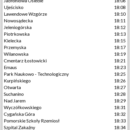
Jabłoniowa Osiedle
18:06
Ujeścisko
18:08
Lawendowe Wzgórze
18:10
Nowosądecka
18:11
Jeleniogórska
18:12
Piotrkowska
18:13
Kielecka
18:15
Przemyska
18:17
Wilanowska
18:19
Cmentarz Łostowicki
18:21
Emaus
18:23
Park Naukowo - Technologiczny
18:25
Kurpińskiego
18:26
Otwarta
18:27
Suchanino
18:28
Nad Jarem
18:29
Wyczółkowskiego
18:31
Cygańska Góra
18:32
Pomorskie Szkoły Rzemiosł
18:33
Szpital Zakaźny
18:34