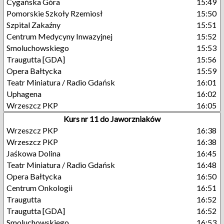
Cygańska Góra
15:49
Pomorskie Szkoły Rzemiosł
15:50
Szpital Zakaźny
15:51
Centrum Medycyny Inwazyjnej
15:52
Smoluchowskiego
15:53
Traugutta [GDA]
15:56
Opera Bałtycka
15:59
Teatr Miniatura / Radio Gdańsk
16:01
Uphagena
16:02
Wrzeszcz PKP
16:05
Kurs nr 11 do Jaworzniaków
Wrzeszcz PKP
16:38
Wrzeszcz PKP
16:38
Jaśkowa Dolina
16:45
Teatr Miniatura / Radio Gdańsk
16:48
Opera Bałtycka
16:50
Centrum Onkologii
16:51
Traugutta
16:52
Traugutta [GDA]
16:52
Smoluchowskiego
16:53