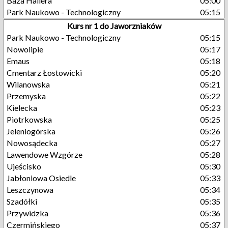
Baza Hallera
05:00
Park Naukowo - Technologiczny
05:15
Kurs nr 1 do Jaworzniaków
Park Naukowo - Technologiczny
05:15
Nowolipie
05:17
Emaus
05:18
Cmentarz Łostowicki
05:20
Wilanowska
05:21
Przemyska
05:22
Kielecka
05:23
Piotrkowska
05:25
Jeleniogórska
05:26
Nowosądecka
05:27
Lawendowe Wzgórze
05:28
Ujeścisko
05:30
Jabłoniowa Osiedle
05:33
Leszczynowa
05:34
Szadółki
05:35
Przywidzka
05:36
Czermińskiego
05:37