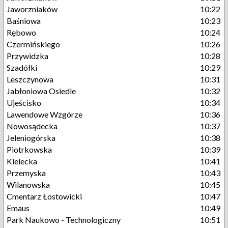
Jaworzniaków
10:22
Baśniowa
10:23
Rębowo
10:24
Czermińskiego
10:26
Przywidzka
10:28
Szadółki
10:29
Leszczynowa
10:31
Jabłoniowa Osiedle
10:32
Ujeścisko
10:34
Lawendowe Wzgórze
10:36
Nowosądecka
10:37
Jeleniogórska
10:38
Piotrkowska
10:39
Kielecka
10:41
Przemyska
10:43
Wilanowska
10:45
Cmentarz Łostowicki
10:47
Emaus
10:49
Park Naukowo - Technologiczny
10:51