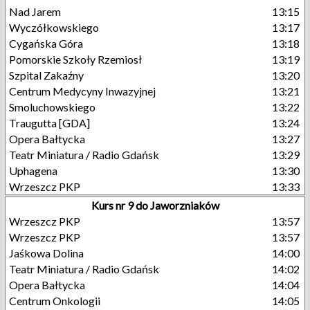
Nad Jarem
13:15
Wyczółkowskiego
13:17
Cygańska Góra
13:18
Pomorskie Szkoły Rzemiosł
13:19
Szpital Zakaźny
13:20
Centrum Medycyny Inwazyjnej
13:21
Smoluchowskiego
13:22
Traugutta [GDA]
13:24
Opera Bałtycka
13:27
Teatr Miniatura / Radio Gdańsk
13:29
Uphagena
13:30
Wrzeszcz PKP
13:33
Kurs nr 9 do Jaworzniaków
Wrzeszcz PKP
13:57
Wrzeszcz PKP
13:57
Jaśkowa Dolina
14:00
Teatr Miniatura / Radio Gdańsk
14:02
Opera Bałtycka
14:04
Centrum Onkologii
14:05