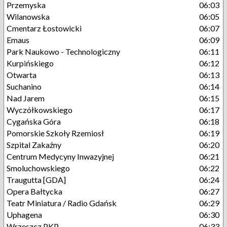
Przemyska
06:03
Wilanowska
06:05
Cmentarz Łostowicki
06:07
Emaus
06:09
Park Naukowo - Technologiczny
06:11
Kurpińskiego
06:12
Otwarta
06:13
Suchanino
06:14
Nad Jarem
06:15
Wyczółkowskiego
06:17
Cygańska Góra
06:18
Pomorskie Szkoły Rzemiosł
06:19
Szpital Zakaźny
06:20
Centrum Medycyny Inwazyjnej
06:21
Smoluchowskiego
06:22
Traugutta [GDA]
06:24
Opera Bałtycka
06:27
Teatr Miniatura / Radio Gdańsk
06:29
Uphagena
06:30
Wrzeszcz PKP
06:33