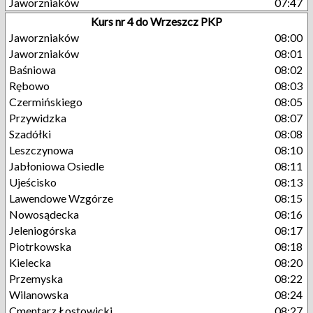
Jaworzniaków
07:47
Kurs nr 4 do Wrzeszcz PKP
Jaworzniaków
08:00
Jaworzniaków
08:01
Baśniowa
08:02
Rębowo
08:03
Czermińskiego
08:05
Przywidzka
08:07
Szadółki
08:08
Leszczynowa
08:10
Jabłoniowa Osiedle
08:11
Ujeścisko
08:13
Lawendowe Wzgórze
08:15
Nowosądecka
08:16
Jeleniogórska
08:17
Piotrkowska
08:18
Kielecka
08:20
Przemyska
08:22
Wilanowska
08:24
Cmentarz Łostowicki
08:27