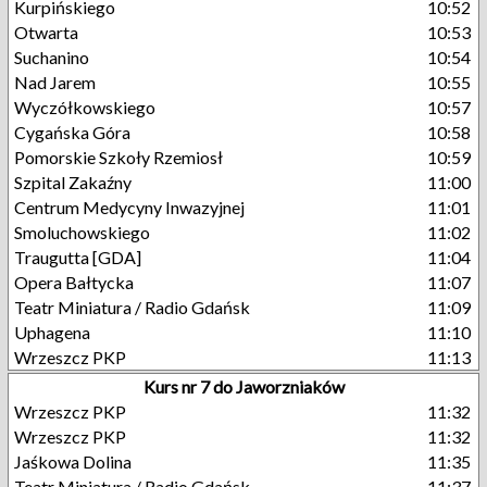
Kurpińskiego
10:52
Otwarta
10:53
Suchanino
10:54
Nad Jarem
10:55
Wyczółkowskiego
10:57
Cygańska Góra
10:58
Pomorskie Szkoły Rzemiosł
10:59
Szpital Zakaźny
11:00
Centrum Medycyny Inwazyjnej
11:01
Smoluchowskiego
11:02
Traugutta [GDA]
11:04
Opera Bałtycka
11:07
Teatr Miniatura / Radio Gdańsk
11:09
Uphagena
11:10
Wrzeszcz PKP
11:13
Kurs nr 7 do Jaworzniaków
Wrzeszcz PKP
11:32
Wrzeszcz PKP
11:32
Jaśkowa Dolina
11:35
Teatr Miniatura / Radio Gdańsk
11:37