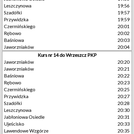
Leszczynowa
19:56
Szadółki
19:57
Przywidzka
19:59
Czermińskiego
20:01
Rębowo
20:02
Baśniowa
20:03
Jaworzniaków
20:04
Kurs nr 14 do Wrzeszcz PKP
Jaworzniaków
20:20
Jaworzniaków
20:21
Baśniowa
20:22
Rębowo
20:23
Czermińskiego
20:25
Przywidzka
20:27
Szadółki
20:28
Leszczynowa
20:30
Jabłoniowa Osiedle
20:31
Ujeścisko
20:33
Lawendowe Wzgórze
20:35