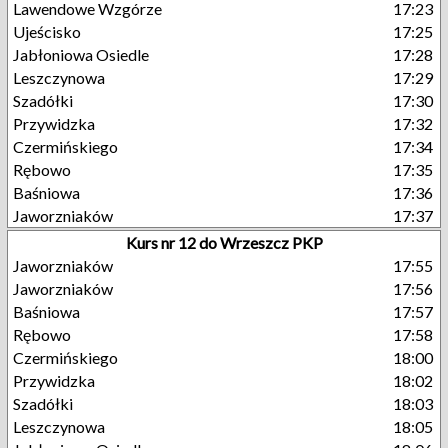
Lawendowe Wzgórze
17:23
Ujeścisko
17:25
Jabłoniowa Osiedle
17:28
Leszczynowa
17:29
Szadółki
17:30
Przywidzka
17:32
Czermińskiego
17:34
Rębowo
17:35
Baśniowa
17:36
Jaworzniaków
17:37
Kurs nr 12 do Wrzeszcz PKP
Jaworzniaków
17:55
Jaworzniaków
17:56
Baśniowa
17:57
Rębowo
17:58
Czermińskiego
18:00
Przywidzka
18:02
Szadółki
18:03
Leszczynowa
18:05