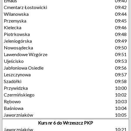
Emaus
09:40
Cmentarz Łostowicki
09:42
Wilanowska
09:44
Przemyska
09:45
Kielecka
09:46
Piotrkowska
09:48
Jeleniogórska
09:49
Nowosądecka
09:50
Lawendowe Wzgórze
09:51
Ujeścisko
09:53
Jabłoniowa Osiedle
09:56
Leszczynowa
09:57
Szadółki
09:58
Przywidzka
10:00
Czermińskiego
10:02
Rębowo
10:03
Baśniowa
10:04
Jaworzniaków
10:05
Kurs nr 6 do Wrzeszcz PKP
Jaworzniaków
10:21