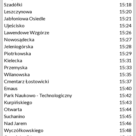
Szadółki
15:18
Leszczynowa
15:20
Jabłoniowa Osiedle
15:21
Ujeścisko
15:24
Lawendowe Wzgórze
15:26
Nowosądecka
15:27
Jeleniogórska
15:28
Piotrkowska
15:29
Kielecka
15:31
Przemyska
15:33
Wilanowska
15:35
Cmentarz Łostowicki
15:37
Emaus
15:40
Park Naukowo - Technologiczny
15:42
Kurpińskiego
15:43
Otwarta
15:44
Suchanino
15:45
Nad Jarem
15:46
Wyczółkowskiego
15:48