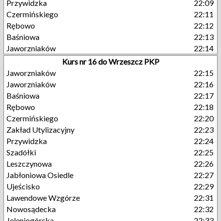
Przywidzka
22:09
Czermińskiego
22:11
Rębowo
22:12
Baśniowa
22:13
Jaworzniaków
22:14
Kurs nr 16 do Wrzeszcz PKP
Jaworzniaków
22:15
Jaworzniaków
22:16
Baśniowa
22:17
Rębowo
22:18
Czermińskiego
22:20
Zakład Utylizacyjny
22:23
Przywidzka
22:24
Szadółki
22:25
Leszczynowa
22:26
Jabłoniowa Osiedle
22:27
Ujeścisko
22:29
Lawendowe Wzgórze
22:31
Nowosądecka
22:32
Jeleniogórska
22:33