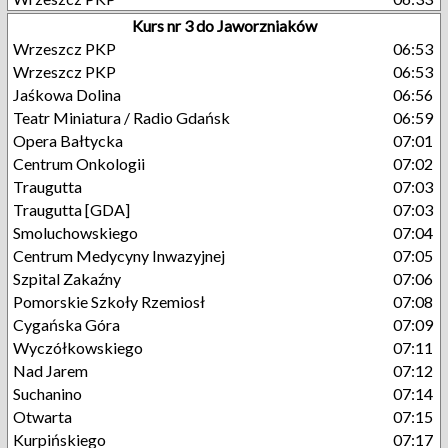
Kurs nr 3 do Jaworzniaków
Wrzeszcz PKP
06:53
Wrzeszcz PKP
06:53
Jaśkowa Dolina
06:56
Teatr Miniatura / Radio Gdańsk
06:59
Opera Bałtycka
07:01
Centrum Onkologii
07:02
Traugutta
07:03
Traugutta [GDA]
07:03
Smoluchowskiego
07:04
Centrum Medycyny Inwazyjnej
07:05
Szpital Zakaźny
07:06
Pomorskie Szkoły Rzemiosł
07:08
Cygańska Góra
07:09
Wyczółkowskiego
07:11
Nad Jarem
07:12
Suchanino
07:14
Otwarta
07:15
Kurpińskiego
07:17