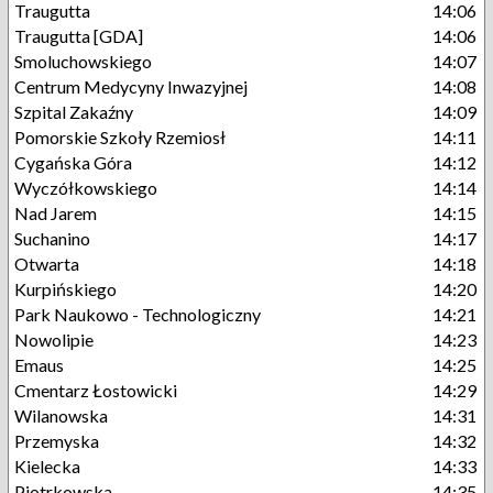
Traugutta
14:06
Traugutta [GDA]
14:06
Smoluchowskiego
14:07
Centrum Medycyny Inwazyjnej
14:08
Szpital Zakaźny
14:09
Pomorskie Szkoły Rzemiosł
14:11
Cygańska Góra
14:12
Wyczółkowskiego
14:14
Nad Jarem
14:15
Suchanino
14:17
Otwarta
14:18
Kurpińskiego
14:20
Park Naukowo - Technologiczny
14:21
Nowolipie
14:23
Emaus
14:25
Cmentarz Łostowicki
14:29
Wilanowska
14:31
Przemyska
14:32
Kielecka
14:33
Piotrkowska
14:35