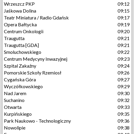
Wrzeszcz PKP
09:12
Jaśkowa Dolina
09:15
Teatr Miniatura / Radio Gdańsk
09:17
Opera Bałtycka
09:19
Centrum Onkologii
09:20
Traugutta
09:21
Traugutta [GDA]
09:21
Smoluchowskiego
09:22
Centrum Medycyny Inwazyjnej
09:23
Szpital Zakaźny
09:24
Pomorskie Szkoły Rzemiosł
09:26
Cygańska Góra
09:27
Wyczółkowskiego
09:29
Nad Jarem
09:30
Suchanino
09:32
Otwarta
09:33
Kurpińskiego
09:35
Park Naukowo - Technologiczny
09:36
Nowolipie
09:38