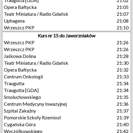
Traugutta [GDA]
21:02
Opera Bałtycka
21:05
Teatr Miniatura / Radio Gdańsk
21:07
Uphagena
21:08
Wrzeszcz PKP
21:10
Kurs nr 15 do Jaworzniaków
Wrzeszcz PKP
21:26
Wrzeszcz PKP
21:26
Jaśkowa Dolina
21:28
Teatr Miniatura / Radio Gdańsk
21:30
Opera Bałtycka
21:32
Centrum Onkologii
21:33
Traugutta
21:34
Traugutta [GDA]
21:34
Smoluchowskiego
21:35
Centrum Medycyny Inwazyjnej
21:36
Szpital Zakaźny
21:37
Pomorskie Szkoły Rzemiosł
21:39
Cygańska Góra
21:40
Wyczółkowskiego
21:42