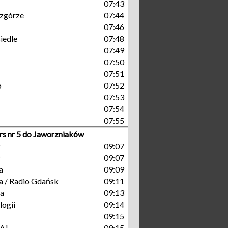
07:43
zgórze
07:44
07:46
iedle
07:48
07:49
07:50
07:51
o
07:52
07:53
07:54
07:55
rs nr 5 do Jaworzniaków
P
09:07
P
09:07
a
09:09
a / Radio Gdańsk
09:11
ka
09:13
ogii
09:14
09:15
A]
09:15