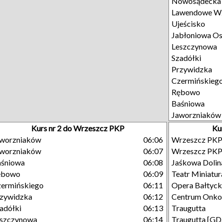
Nowosądecka
Lawendowe W
Ujeścisko
Jabłoniowa Os
Leszczynowa
Szadółki
Przywidzka
Czermińskieg
Rębowo
Baśniowa
Jaworzniaków
Kurs nr 2 do Wrzeszcz PKP
Ku
aworzniaków
06:06
Wrzeszcz PK
aworzniaków
06:07
Wrzeszcz PK
aśniowa
06:08
Jaśkowa Dolin
ębowo
06:09
Teatr Miniatur
ermińskiego
06:11
Opera Bałtyc
zywidzka
06:12
Centrum Onkol
adółki
06:13
Traugutta
eszczynowa
06:14
Traugutta [GD