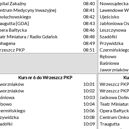
pital Zakaźny
08:40
Nowosądecka
ntrum Medycyny Inwazyjnej
08:41
Lawendowe W
moluchowskiego
08:42
Ujeścisko
augutta [GDA]
08:43
Jabłoniowa Os
era Bałtycka
08:46
Leszczynowa
atr Miniatura / Radio Gdańsk
08:48
Szadółki
phagena
08:49
Przywidzka
rzeszcz PKP
08:51
Czermińskieg
Rębowo
Baśniowa
Jaworzniaków
Kurs nr 6 do Wrzeszcz PKP
Ku
aworzniaków
10:01
Wrzeszcz PK
aworzniaków
10:02
Wrzeszcz PK
aśniowa
10:03
Jaśkowa Dolin
ębowo
10:04
Teatr Miniatur
ermińskiego
10:06
Opera Bałtyc
zywidzka
10:08
Centrum Onkol
adółki
10:09
Traugutta