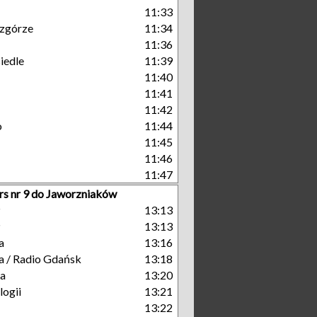
11:33
zgórze
11:34
11:36
iedle
11:39
11:40
11:41
11:42
o
11:44
11:45
11:46
11:47
rs nr 9 do Jaworzniaków
P
13:13
P
13:13
a
13:16
a / Radio Gdańsk
13:18
ka
13:20
ogii
13:21
13:22