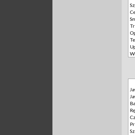
Sz
Ce
S
Tr
Op
Te
U
W
J
J
B
R
Cz
Pr
Sz