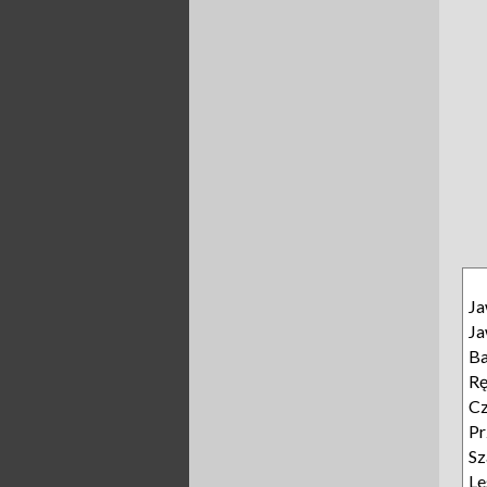
J
J
B
R
Cz
Pr
Sz
L