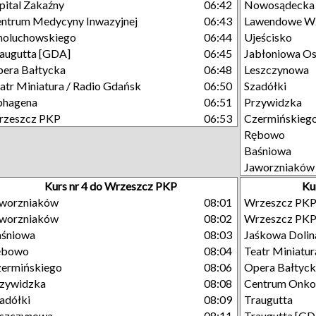
pital Zakaźny
06:42
Nowosądecka
ntrum Medycyny Inwazyjnej
06:43
Lawendowe W
moluchowskiego
06:44
Ujeścisko
augutta [GDA]
06:45
Jabłoniowa Os
era Bałtycka
06:48
Leszczynowa
atr Miniatura / Radio Gdańsk
06:50
Szadółki
phagena
06:51
Przywidzka
rzeszcz PKP
06:53
Czermińskieg
Rębowo
Baśniowa
Jaworzniaków
Kurs nr 4 do Wrzeszcz PKP
Ku
aworzniaków
08:01
Wrzeszcz PK
aworzniaków
08:02
Wrzeszcz PK
aśniowa
08:03
Jaśkowa Dolin
ębowo
08:04
Teatr Miniatur
ermińskiego
08:06
Opera Bałtyc
zywidzka
08:08
Centrum Onkol
adółki
08:09
Traugutta
eszczynowa
08:11
Traugutta [GD