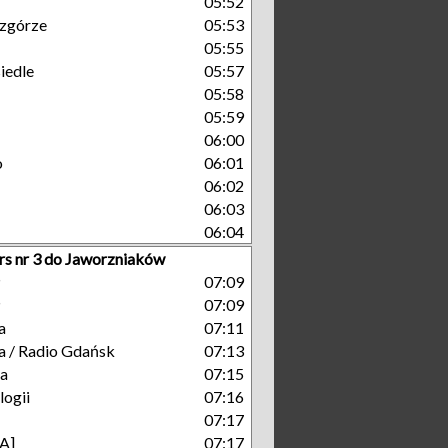
05:52
zgórze
05:53
05:55
iedle
05:57
05:58
05:59
06:00
o
06:01
06:02
06:03
06:04
rs nr 3 do Jaworzniaków
P
07:09
P
07:09
a
07:11
a / Radio Gdańsk
07:13
ka
07:15
ogii
07:16
07:17
A]
07:17