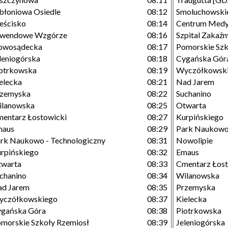
błoniowa Osiedle
08:12
Smoluchowski
eścisko
08:14
Centrum Medy
awendowe Wzgórze
08:16
Szpital Zakaźn
owosądecka
08:17
Pomorskie Szk
leniogórska
08:18
Cygańska Gór
otrkowska
08:19
Wyczółkowsk
elecka
08:21
Nad Jarem
rzemyska
08:22
Suchanino
ilanowska
08:25
Otwarta
entarz Łostowicki
08:27
Kurpińskiego
maus
08:29
Park Naukowo 
rk Naukowo - Technologiczny
08:31
Nowolipie
rpińskiego
08:32
Emaus
twarta
08:33
Cmentarz Łost
chanino
08:34
Wilanowska
ad Jarem
08:35
Przemyska
yczółkowskiego
08:37
Kielecka
gańska Góra
08:38
Piotrkowska
morskie Szkoły Rzemiosł
08:39
Jeleniogórska