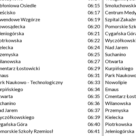
błoniowa Osiedle
06:15
Smoluchowski
eścisko
06:17
Centrum Medy
awendowe Wzgórze
06:19
Szpital Zakaźn
owosądecka
06:20
Pomorskie Szk
leniogórska
06:21
Cygańska Gór
otrkowska
06:22
Wyczółkowsk
elecka
06:24
Nad Jarem
rzemyska
06:25
Suchanino
ilanowska
06:27
Otwarta
entarz Łostowicki
06:29
Kurpińskiego
maus
06:31
Park Naukowo 
rk Naukowo - Technologiczny
06:33
Nowolipie
rpińskiego
06:34
Emaus
twarta
06:35
Cmentarz Łost
chanino
06:36
Wilanowska
ad Jarem
06:37
Przemyska
yczółkowskiego
06:39
Kielecka
gańska Góra
06:40
Piotrkowska
morskie Szkoły Rzemiosł
06:41
Jeleniogórska