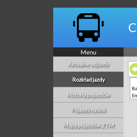
C
Menu
Aktualne odjazdy
Rozkład jazdy
Ba
Historia pojazdów
E
Pojazdy na linii
Mapa pojazdów ZTM