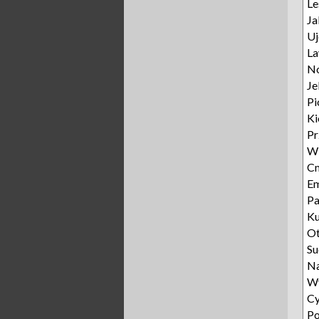
L
Ja
Uj
L
N
Je
Pi
Ki
P
W
Cm
E
Pa
Ku
O
Su
N
W
Cy
Po