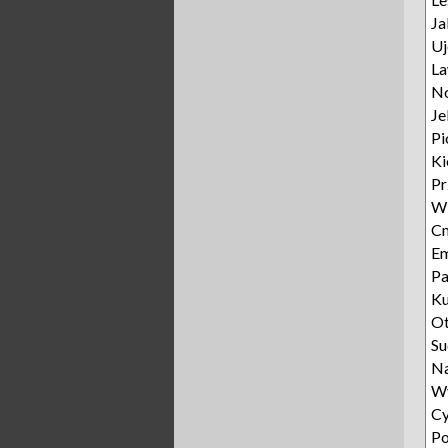
Ja
Uj
L
N
Je
Pi
Ki
P
W
Cm
E
Pa
Ku
O
Su
N
W
Cy
Po