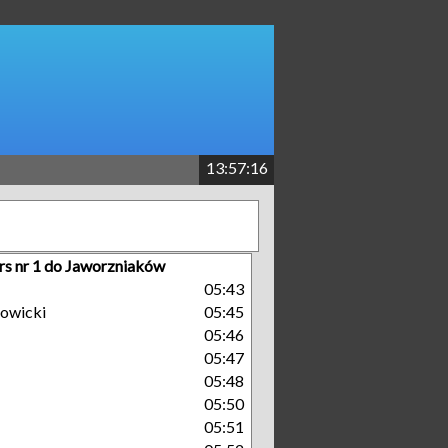
13:57:17
rs nr 1 do Jaworzniaków
05:43
owicki
05:45
05:46
05:47
05:48
05:50
05:51