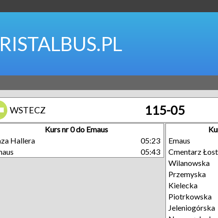
RISTALBUS.PL
115-05
WSTECZ
Kurs nr 0 do Emaus
Ku
za Hallera
05:23
Emaus
maus
05:43
Cmentarz Łost
Wilanowska
Przemyska
Kielecka
Piotrkowska
Jeleniogórska