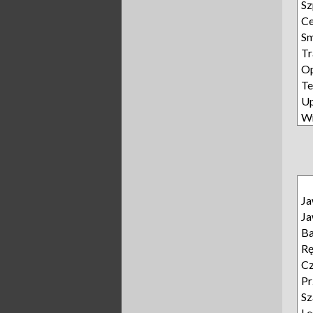
Sz
Ce
S
Tr
Op
Te
U
W
J
J
B
R
Cz
Pr
Sz
L