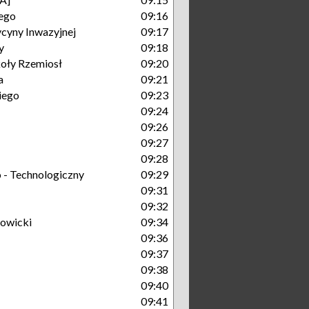
ego
09:16
cyny Inwazyjnej
09:17
y
09:18
oły Rzemiosł
09:20
a
09:21
iego
09:23
09:24
09:26
09:27
09:28
- Technologiczny
09:29
09:31
09:32
owicki
09:34
09:36
09:37
09:38
09:40
09:41