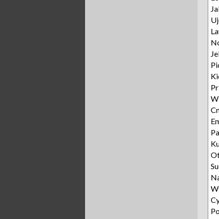
Ja
Uj
L
N
Je
Pi
Ki
P
W
Cm
E
Pa
Ku
O
Su
N
W
Cy
Po