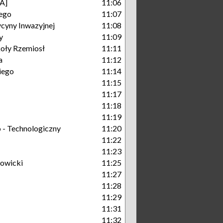
A]
11:06
ego
11:07
cyny Inwazyjnej
11:08
y
11:09
oły Rzemiosł
11:11
a
11:12
iego
11:14
11:15
11:17
11:18
11:19
- Technologiczny
11:20
11:22
11:23
owicki
11:25
11:27
11:28
11:29
11:31
11:32