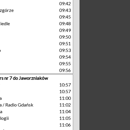
09:42
zgórze
09:43
09:45
iedle
09:48
09:49
09:50
09:51
o
09:53
09:54
09:55
09:56
rs nr 7 do Jaworzniaków
P
10:57
P
10:57
a
11:00
a / Radio Gdańsk
11:02
ka
11:04
ogii
11:05
11:06