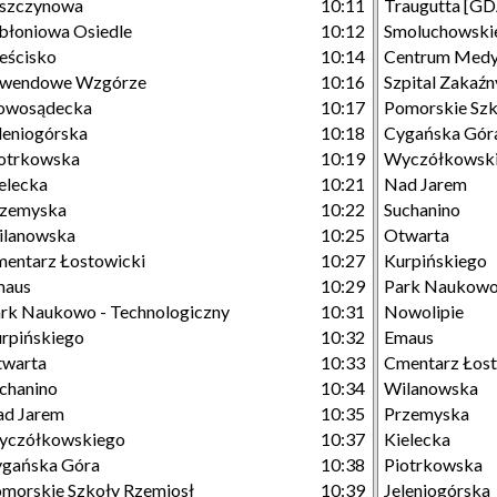
eszczynowa
10:11
Traugutta [GD
błoniowa Osiedle
10:12
Smoluchowski
eścisko
10:14
Centrum Medy
awendowe Wzgórze
10:16
Szpital Zakaźn
owosądecka
10:17
Pomorskie Szk
leniogórska
10:18
Cygańska Gór
otrkowska
10:19
Wyczółkowsk
elecka
10:21
Nad Jarem
rzemyska
10:22
Suchanino
ilanowska
10:25
Otwarta
entarz Łostowicki
10:27
Kurpińskiego
maus
10:29
Park Naukowo 
rk Naukowo - Technologiczny
10:31
Nowolipie
rpińskiego
10:32
Emaus
twarta
10:33
Cmentarz Łost
chanino
10:34
Wilanowska
ad Jarem
10:35
Przemyska
yczółkowskiego
10:37
Kielecka
gańska Góra
10:38
Piotrkowska
morskie Szkoły Rzemiosł
10:39
Jeleniogórska