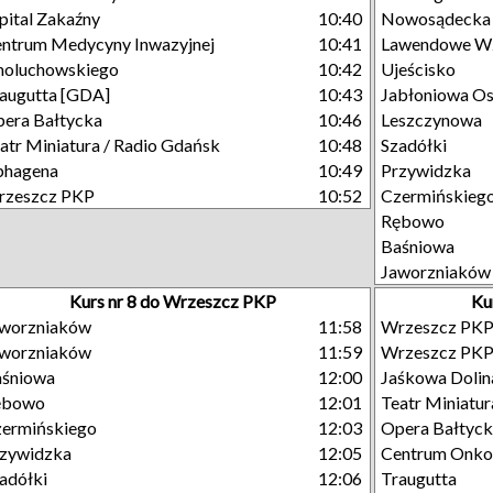
pital Zakaźny
10:40
Nowosądecka
ntrum Medycyny Inwazyjnej
10:41
Lawendowe W
moluchowskiego
10:42
Ujeścisko
augutta [GDA]
10:43
Jabłoniowa Os
era Bałtycka
10:46
Leszczynowa
atr Miniatura / Radio Gdańsk
10:48
Szadółki
phagena
10:49
Przywidzka
rzeszcz PKP
10:52
Czermińskieg
Rębowo
Baśniowa
Jaworzniaków
Kurs nr 8 do Wrzeszcz PKP
Ku
aworzniaków
11:58
Wrzeszcz PK
aworzniaków
11:59
Wrzeszcz PK
aśniowa
12:00
Jaśkowa Dolin
ębowo
12:01
Teatr Miniatur
ermińskiego
12:03
Opera Bałtyc
zywidzka
12:05
Centrum Onkol
adółki
12:06
Traugutta