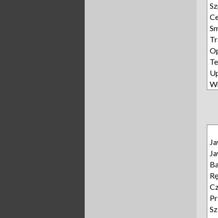
Sz
Ce
S
Tr
Op
Te
U
W
J
J
B
R
Cz
Pr
Sz