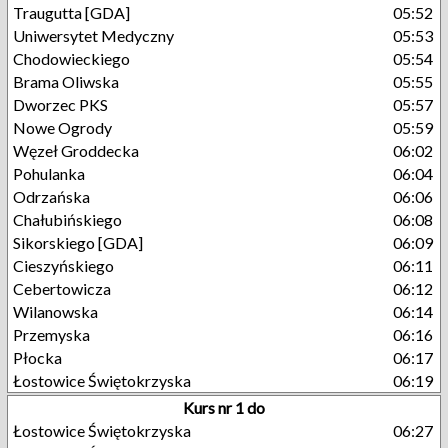
Traugutta [GDA]
05:52
Uniwersytet Medyczny
05:53
Chodowieckiego
05:54
Brama Oliwska
05:55
Dworzec PKS
05:57
Nowe Ogrody
05:59
Węzeł Groddecka
06:02
Pohulanka
06:04
Odrzańska
06:06
Chałubińskiego
06:08
Sikorskiego [GDA]
06:09
Cieszyńskiego
06:11
Cebertowicza
06:12
Wilanowska
06:14
Przemyska
06:16
Płocka
06:17
Łostowice Świętokrzyska
06:19
Kurs nr 1 do
Łostowice Świętokrzyska
06:27