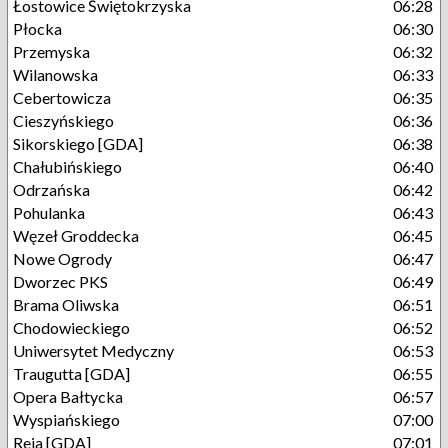
Łostowice Świętokrzyska
06:28
Płocka
06:30
Przemyska
06:32
Wilanowska
06:33
Cebertowicza
06:35
Cieszyńskiego
06:36
Sikorskiego [GDA]
06:38
Chałubińskiego
06:40
Odrzańska
06:42
Pohulanka
06:43
Węzeł Groddecka
06:45
Nowe Ogrody
06:47
Dworzec PKS
06:49
Brama Oliwska
06:51
Chodowieckiego
06:52
Uniwersytet Medyczny
06:53
Traugutta [GDA]
06:55
Opera Bałtycka
06:57
Wyspiańskiego
07:00
Reja [GDA]
07:01