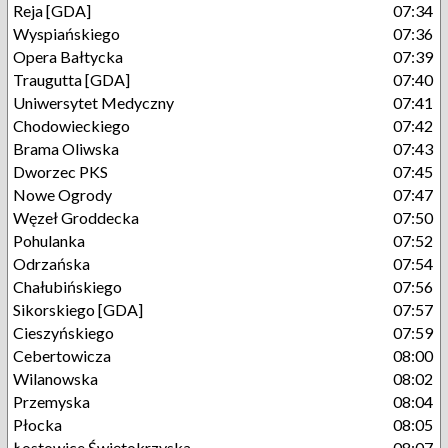
Reja [GDA]
07:34
Wyspiańskiego
07:36
Opera Bałtycka
07:39
Traugutta [GDA]
07:40
Uniwersytet Medyczny
07:41
Chodowieckiego
07:42
Brama Oliwska
07:43
Dworzec PKS
07:45
Nowe Ogrody
07:47
Węzeł Groddecka
07:50
Pohulanka
07:52
Odrzańska
07:54
Chałubińskiego
07:56
Sikorskiego [GDA]
07:57
Cieszyńskiego
07:59
Cebertowicza
08:00
Wilanowska
08:02
Przemyska
08:04
Płocka
08:05
Łostowice Świętokrzyska
08:07