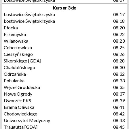
Kurs nr 3 do
Łostowice Świętokrzyska
08:17
Łostowice Świętokrzyska
08:18
Płocka
08:20
Przemyska
08:22
Wilanowska
08:23
Cebertowicza
08:25
Cieszyńskiego
08:26
Sikorskiego [GDA]
08:28
Chałubińskiego
08:30
Odrzańska
08:32
Pohulanka
08:33
Węzeł Groddecka
08:35
Nowe Ogrody
08:37
Dworzec PKS
08:39
Brama Oliwska
08:41
Chodowieckiego
08:42
Uniwersytet Medyczny
08:43
Traugutta [GDA]
08:45