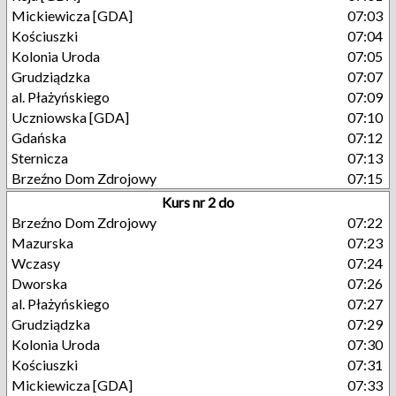
Mickiewicza [GDA]
07:03
Kościuszki
07:04
Kolonia Uroda
07:05
Grudziądzka
07:07
al. Płażyńskiego
07:09
Uczniowska [GDA]
07:10
Gdańska
07:12
Sternicza
07:13
Brzeźno Dom Zdrojowy
07:15
Kurs nr 2 do
Brzeźno Dom Zdrojowy
07:22
Mazurska
07:23
Wczasy
07:24
Dworska
07:26
al. Płażyńskiego
07:27
Grudziądzka
07:29
Kolonia Uroda
07:30
Kościuszki
07:31
Mickiewicza [GDA]
07:33