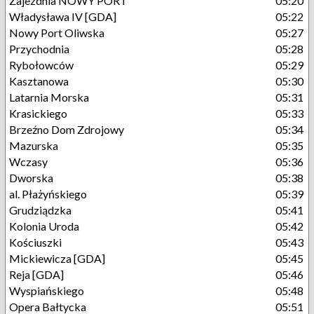
Zajezdnia NOWY PORT
05:20
Władysława IV [GDA]
05:22
Nowy Port Oliwska
05:27
Przychodnia
05:28
Rybołowców
05:29
Kasztanowa
05:30
Latarnia Morska
05:31
Krasickiego
05:33
Brzeźno Dom Zdrojowy
05:34
Mazurska
05:35
Wczasy
05:36
Dworska
05:38
al. Płażyńskiego
05:39
Grudziądzka
05:41
Kolonia Uroda
05:42
Kościuszki
05:43
Mickiewicza [GDA]
05:45
Reja [GDA]
05:46
Wyspiańskiego
05:48
Opera Bałtycka
05:51