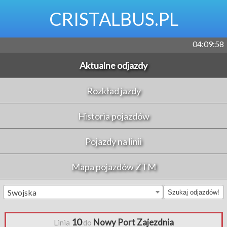
CRISTALBUS.PL
04:09:58
Aktualne odjazdy
Rozkład jazdy
Historia pojazdów
Pojazdy na linii
Mapa pojazdów ZTM
Swojska
Szukaj odjazdów!
10
Nowy Port Zajezdnia
Linia
do