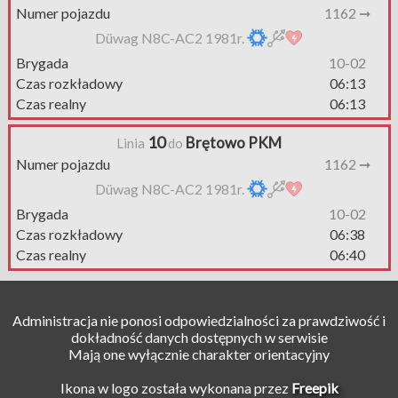
Numer pojazdu
1162 ➞
Düwag N8C-AC2 1981r.
Brygada
10-02
Czas rozkładowy
06:13
Czas realny
06:13
10
Brętowo PKM
Linia
do
Numer pojazdu
1162 ➞
Düwag N8C-AC2 1981r.
Brygada
10-02
Czas rozkładowy
06:38
Czas realny
06:40
Administracja nie ponosi odpowiedzialności za prawdziwość i
dokładność danych dostępnych w serwisie
Mają one wyłącznie charakter orientacyjny
Ikona w logo została wykonana przez
Freepik