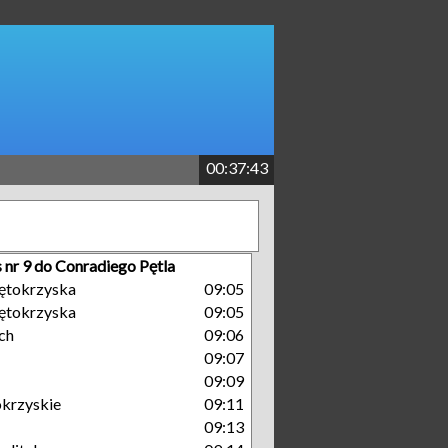
00:37:43
 nr 9 do Conradiego Pętla
ętokrzyska
09:05
ętokrzyska
09:05
ch
09:06
09:07
09:09
okrzyskie
09:11
09:13