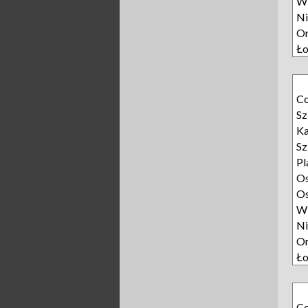
W
Ni
Or
Ło
Co
Sz
Ka
Sz
Pl
Os
Os
W
Ni
Or
Ło
Co