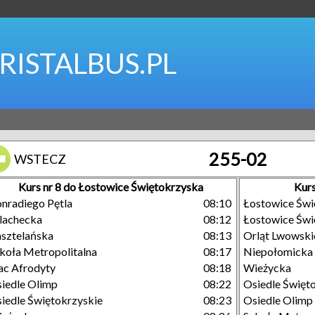
RISTALBUS.PL
255-02
WSTECZ
Kurs nr 8 do Łostowice Świętokrzyska
Kurs
nradiego Pętla
08:10
Łostowice Świ
lachecka
08:12
Łostowice Świ
sztelańska
08:13
Orląt Lwowski
koła Metropolitalna
08:17
Niepołomicka
ac Afrodyty
08:18
Wieżycka
iedle Olimp
08:22
Osiedle Święt
iedle Świętokrzyskie
08:23
Osiedle Olimp