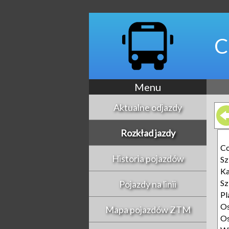
C
Menu
Aktualne odjazdy
Rozkład jazdy
Co
Historia pojazdów
Sz
Ka
Sz
Pojazdy na linii
Pl
Os
Mapa pojazdów ZTM
Os