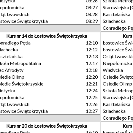
ieżycka
08:26
Szkoła Metrop
epołomicka
08:27
Starowiejska 
ląt Lwowskich
08:28
Kasztelańska
stowice Świętokrzyska
08:29
Szlachecka
Conradiego Pę
Kurs nr 14 do Łostowice Świętokrzyska
Kurs
nradiego Pętla
12:10
Łostowice Świ
lachecka
12:12
Łostowice Świ
sztelańska
12:13
Orląt Lwowski
koła Metropolitalna
12:17
Niepołomicka
ac Afrodyty
12:18
Wieżycka
iedle Olimp
12:20
Osiedle Święt
iedle Świętokrzyskie
12:21
Osiedle Olimp
ieżycka
12:24
Szkoła Metrop
epołomicka
12:25
Starowiejska 
ląt Lwowskich
12:26
Kasztelańska
stowice Świętokrzyska
12:27
Szlachecka
Conradiego Pę
Kurs nr 20 do Łostowice Świętokrzyska
Kurs
nradiego Pętla
16:10
Łostowice Świ