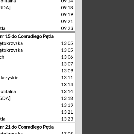
olitalna
09:14
[GDA]
09:18
09:19
09:21
tla
09:23
 nr 15 do Conradiego Pętla
ętokrzyska
13:05
ętokrzyska
13:05
ch
13:06
13:07
13:09
okrzyskie
13:11
13:13
olitalna
13:14
[GDA]
13:18
13:19
13:21
tla
13:23
 nr 21 do Conradiego Pętla
ętokrzyska
17:05