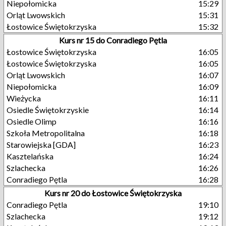
Niepołomicka
15:29
Orląt Lwowskich
15:31
Łostowice Świętokrzyska
15:32
Kurs nr 15 do Conradiego Pętla
Łostowice Świętokrzyska
16:05
Łostowice Świętokrzyska
16:05
Orląt Lwowskich
16:07
Niepołomicka
16:09
Wieżycka
16:11
Osiedle Świętokrzyskie
16:14
Osiedle Olimp
16:16
Szkoła Metropolitalna
16:18
Starowiejska [GDA]
16:23
Kasztelańska
16:24
Szlachecka
16:26
Conradiego Pętla
16:28
Kurs nr 20 do Łostowice Świętokrzyska
Conradiego Pętla
19:10
Szlachecka
19:12