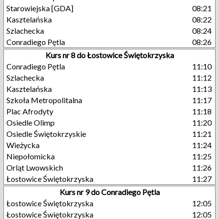
Starowiejska [GDA]
08:21
Kasztelańska
08:22
Szlachecka
08:24
Conradiego Pętla
08:26
Kurs nr 8 do Łostowice Świętokrzyska
Conradiego Pętla
11:10
Szlachecka
11:12
Kasztelańska
11:13
Szkoła Metropolitalna
11:17
Plac Afrodyty
11:18
Osiedle Olimp
11:20
Osiedle Świętokrzyskie
11:21
Wieżycka
11:24
Niepołomicka
11:25
Orląt Lwowskich
11:26
Łostowice Świętokrzyska
11:27
Kurs nr 9 do Conradiego Pętla
Łostowice Świętokrzyska
12:05
Łostowice Świętokrzyska
12:05