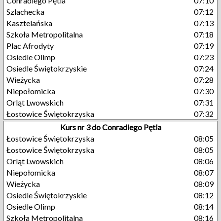
Conradiego Pętla
07:10
Szlachecka
07:12
Kasztelańska
07:13
Szkoła Metropolitalna
07:18
Plac Afrodyty
07:19
Osiedle Olimp
07:23
Osiedle Świętokrzyskie
07:24
Wieżycka
07:28
Niepołomicka
07:30
Orląt Lwowskich
07:31
Łostowice Świętokrzyska
07:32
Kurs nr 3 do Conradiego Pętla
Łostowice Świętokrzyska
08:05
Łostowice Świętokrzyska
08:05
Orląt Lwowskich
08:06
Niepołomicka
08:07
Wieżycka
08:09
Osiedle Świętokrzyskie
08:12
Osiedle Olimp
08:14
Szkoła Metropolitalna
08:16