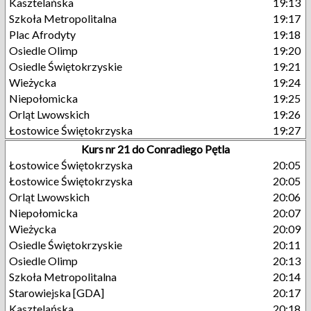
Kasztelańska
19:13
Szkoła Metropolitalna
19:17
Plac Afrodyty
19:18
Osiedle Olimp
19:20
Osiedle Świętokrzyskie
19:21
Wieżycka
19:24
Niepołomicka
19:25
Orląt Lwowskich
19:26
Łostowice Świętokrzyska
19:27
Kurs nr 21 do Conradiego Pętla
Łostowice Świętokrzyska
20:05
Łostowice Świętokrzyska
20:05
Orląt Lwowskich
20:06
Niepołomicka
20:07
Wieżycka
20:09
Osiedle Świętokrzyskie
20:11
Osiedle Olimp
20:13
Szkoła Metropolitalna
20:14
Starowiejska [GDA]
20:17
Kasztelańska
20:18