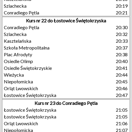
Szlachecka
20:19
Conradiego Pętla
20:21
Kurs nr 22 do Łostowice Świętokrzyska
Conradiego Pętla
20:30
Szlachecka
20:32
Kasztelańska
20:33
Szkoła Metropolitalna
20:37
Plac Afrodyty
20:38
Osiedle Olimp
20:40
Osiedle Świętokrzyskie
20:41
Wieżycka
20:44
Niepołomicka
20:45
Orląt Lwowskich
20:46
Łostowice Świętokrzyska
20:47
Kurs nr 23 do Conradiego Pętla
Łostowice Świętokrzyska
21:05
Łostowice Świętokrzyska
21:05
Orląt Lwowskich
21:06
Niepołomicka
21:07