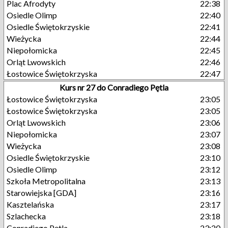
Plac Afrodyty
22:38
Osiedle Olimp
22:40
Osiedle Świętokrzyskie
22:41
Wieżycka
22:44
Niepołomicka
22:45
Orląt Lwowskich
22:46
Łostowice Świętokrzyska
22:47
Kurs nr 27 do Conradiego Pętla
Łostowice Świętokrzyska
23:05
Łostowice Świętokrzyska
23:05
Orląt Lwowskich
23:06
Niepołomicka
23:07
Wieżycka
23:08
Osiedle Świętokrzyskie
23:10
Osiedle Olimp
23:12
Szkoła Metropolitalna
23:13
Starowiejska [GDA]
23:16
Kasztelańska
23:17
Szlachecka
23:18
Conradiego Pętla
23:20