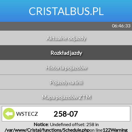
CRISTALBUS.PL
06:46:33
Aktualne odjazdy
Rozkład jazdy
Historia pojazdów
Pojazdy na linii
Mapa pojazdów ZTM
258-07
WSTECZ
Notice
: Undefined offset: 258 in
/var/www/Cristal/functions/Schedule.php
on line
122
Warning