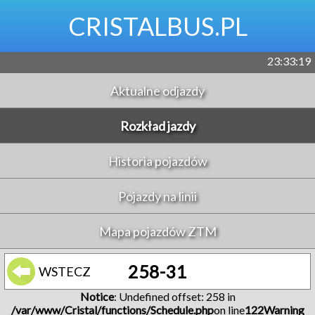
CRISTALBUS.PL
23:33:19
Aktualne odjazdy
Rozkład jazdy
Historia pojazdów
Pojazdy na linii
Mapa pojazdów ZTM
258-31
WSTECZ
Notice
: Undefined offset: 258 in
/var/www/Cristal/functions/Schedule.php
on line
122
Warning