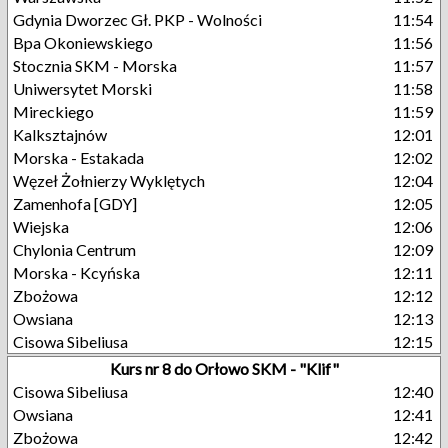
Gdynia Dworzec Gł. PKP - Wolności
11:54
Bpa Okoniewskiego
11:56
Stocznia SKM - Morska
11:57
Uniwersytet Morski
11:58
Mireckiego
11:59
Kalksztajnów
12:01
Morska - Estakada
12:02
Węzeł Żołnierzy Wyklętych
12:04
Zamenhofa [GDY]
12:05
Wiejska
12:06
Chylonia Centrum
12:09
Morska - Kcyńska
12:11
Zbożowa
12:12
Owsiana
12:13
Cisowa Sibeliusa
12:15
Kurs nr 8 do Orłowo SKM - "Klif"
Cisowa Sibeliusa
12:40
Owsiana
12:41
Zbożowa
12:42