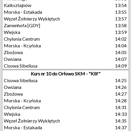
Kalksztajnów
13:54
Morska - Estakada
13:55
Węzeł Żołnierzy Wyklętych
13:57
Zamenhofa [GDY]
13:58
Wiejska
13:59
Chylonia Centrum
14:02
Morska - Kcyńska
14:04
Zbożowa
14:05
Owsiana
14:07
Cisowa Sibeliusa
14:09
Kurs nr 10 do Orłowo SKM - "Klif"
Cisowa Sibeliusa
14:25
Owsiana
14:26
Zbożowa
14:27
Morska - Kcyńska
14:28
Chylonia Centrum
14:31
Wiejska
14:33
Węzeł Żołnierzy Wyklętych
14:35
Morska - Estakada
14:37