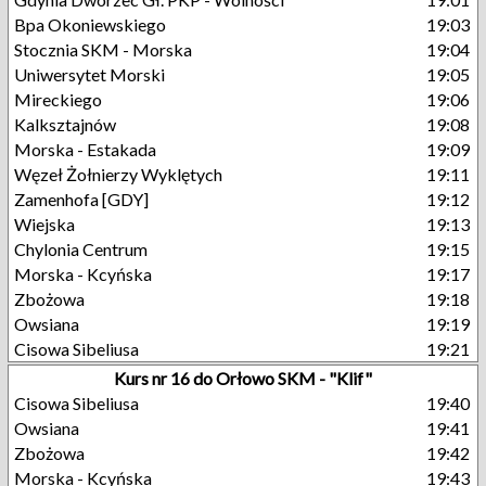
Bpa Okoniewskiego
19:03
Stocznia SKM - Morska
19:04
Uniwersytet Morski
19:05
Mireckiego
19:06
Kalksztajnów
19:08
Morska - Estakada
19:09
Węzeł Żołnierzy Wyklętych
19:11
Zamenhofa [GDY]
19:12
Wiejska
19:13
Chylonia Centrum
19:15
Morska - Kcyńska
19:17
Zbożowa
19:18
Owsiana
19:19
Cisowa Sibeliusa
19:21
Kurs nr 16 do Orłowo SKM - "Klif"
Cisowa Sibeliusa
19:40
Owsiana
19:41
Zbożowa
19:42
Morska - Kcyńska
19:43