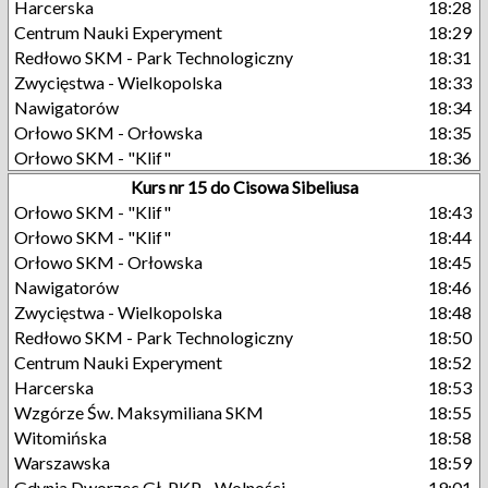
Harcerska
18:28
Centrum Nauki Experyment
18:29
Redłowo SKM - Park Technologiczny
18:31
Zwycięstwa - Wielkopolska
18:33
Nawigatorów
18:34
Orłowo SKM - Orłowska
18:35
Orłowo SKM - "Klif"
18:36
Kurs nr 15 do Cisowa Sibeliusa
Orłowo SKM - "Klif"
18:43
Orłowo SKM - "Klif"
18:44
Orłowo SKM - Orłowska
18:45
Nawigatorów
18:46
Zwycięstwa - Wielkopolska
18:48
Redłowo SKM - Park Technologiczny
18:50
Centrum Nauki Experyment
18:52
Harcerska
18:53
Wzgórze Św. Maksymiliana SKM
18:55
Witomińska
18:58
Warszawska
18:59
Gdynia Dworzec Gł. PKP - Wolności
19:01