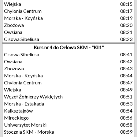
Wiejska
08:15
Chylonia Centrum
08:17
Morska - Kcyńska
08:19
Zbożowa
08:20
Owsiana
08:21
Cisowa Sibeliusa
08:23
Kurs nr 4 do Orłowo SKM - "Klif"
Cisowa Sibeliusa
08:41
Owsiana
08:42
Zbożowa
08:43
Morska - Kcyńska
08:44
Chylonia Centrum
08:47
Wiejska
08:49
Węzeł Żołnierzy Wyklętych
08:51
Morska - Estakada
08:53
Kalksztajnów
08:54
Mireckiego
08:56
Uniwersytet Morski
08:58
Stocznia SKM - Morska
08:59