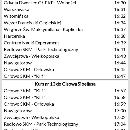
Gdynia Dworzec Gł. PKP - Wolności
16:30
Warszawska
16:31
Witomińska
16:32
Węzeł Franciszki Cegielskiej
16:34
Wzgórze Św. Maksymiliana - Kapliczka
16:37
Harcerska
16:38
Centrum Nauki Experyment
16:39
Redłowo SKM - Park Technologiczny
16:41
Zwycięstwa - Wielkopolska
16:43
Nawigatorów
16:44
Orłowo SKM - Orłowska
16:45
Orłowo SKM - "Klif"
16:47
Kurs nr 13 do Cisowa Sibeliusa
Orłowo SKM - "Klif"
16:57
Orłowo SKM - "Klif"
16:58
Orłowo SKM - Orłowska
16:59
Nawigatorów
17:00
Zwycięstwa - Wielkopolska
17:02
Redłowo SKM - Park Technologiczny
17:04