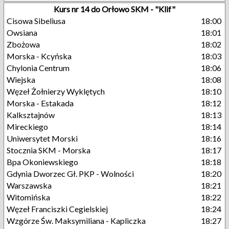
Kurs nr 14 do Orłowo SKM - "Klif"
Cisowa Sibeliusa
18:00
Owsiana
18:01
Zbożowa
18:02
Morska - Kcyńska
18:03
Chylonia Centrum
18:06
Wiejska
18:08
Węzeł Żołnierzy Wyklętych
18:10
Morska - Estakada
18:12
Kalksztajnów
18:13
Mireckiego
18:14
Uniwersytet Morski
18:16
Stocznia SKM - Morska
18:17
Bpa Okoniewskiego
18:18
Gdynia Dworzec Gł. PKP - Wolności
18:20
Warszawska
18:21
Witomińska
18:22
Węzeł Franciszki Cegielskiej
18:24
Wzgórze Św. Maksymiliana - Kapliczka
18:27