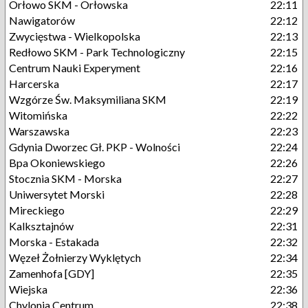
Orłowo SKM - Orłowska
22:11
Nawigatorów
22:12
Zwycięstwa - Wielkopolska
22:13
Redłowo SKM - Park Technologiczny
22:15
Centrum Nauki Experyment
22:16
Harcerska
22:17
Wzgórze Św. Maksymiliana SKM
22:19
Witomińska
22:22
Warszawska
22:23
Gdynia Dworzec Gł. PKP - Wolności
22:24
Bpa Okoniewskiego
22:26
Stocznia SKM - Morska
22:27
Uniwersytet Morski
22:28
Mireckiego
22:29
Kalksztajnów
22:31
Morska - Estakada
22:32
Węzeł Żołnierzy Wyklętych
22:34
Zamenhofa [GDY]
22:35
Wiejska
22:36
Chylonia Centrum
22:38