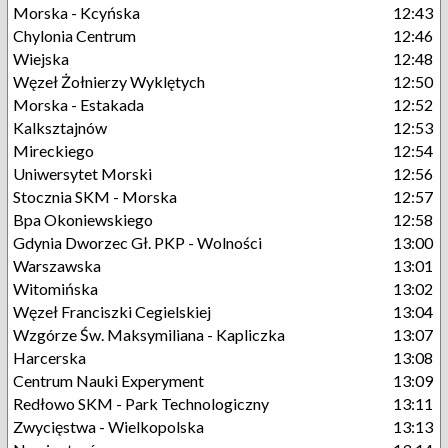
Morska - Kcyńska
12:43
Chylonia Centrum
12:46
Wiejska
12:48
Węzeł Żołnierzy Wyklętych
12:50
Morska - Estakada
12:52
Kalksztajnów
12:53
Mireckiego
12:54
Uniwersytet Morski
12:56
Stocznia SKM - Morska
12:57
Bpa Okoniewskiego
12:58
Gdynia Dworzec Gł. PKP - Wolności
13:00
Warszawska
13:01
Witomińska
13:02
Węzeł Franciszki Cegielskiej
13:04
Wzgórze Św. Maksymiliana - Kapliczka
13:07
Harcerska
13:08
Centrum Nauki Experyment
13:09
Redłowo SKM - Park Technologiczny
13:11
Zwycięstwa - Wielkopolska
13:13