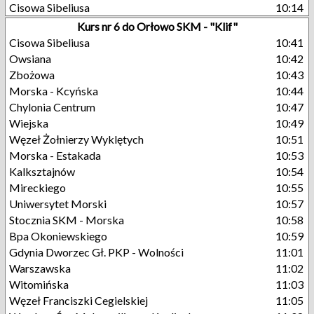
Cisowa Sibeliusa
10:14
Kurs nr 6 do Orłowo SKM - "Klif"
Cisowa Sibeliusa
10:41
Owsiana
10:42
Zbożowa
10:43
Morska - Kcyńska
10:44
Chylonia Centrum
10:47
Wiejska
10:49
Węzeł Żołnierzy Wyklętych
10:51
Morska - Estakada
10:53
Kalksztajnów
10:54
Mireckiego
10:55
Uniwersytet Morski
10:57
Stocznia SKM - Morska
10:58
Bpa Okoniewskiego
10:59
Gdynia Dworzec Gł. PKP - Wolności
11:01
Warszawska
11:02
Witomińska
11:03
Węzeł Franciszki Cegielskiej
11:05