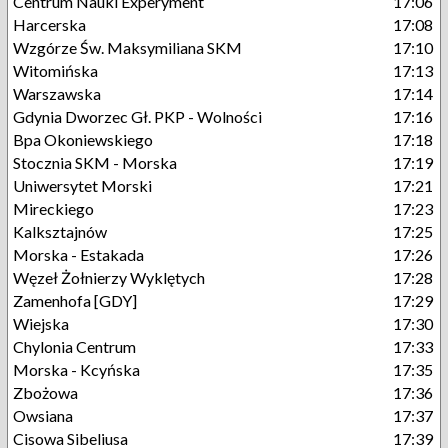
Centrum Nauki Experyment
17:06
Harcerska
17:08
Wzgórze Św. Maksymiliana SKM
17:10
Witomińska
17:13
Warszawska
17:14
Gdynia Dworzec Gł. PKP - Wolności
17:16
Bpa Okoniewskiego
17:18
Stocznia SKM - Morska
17:19
Uniwersytet Morski
17:21
Mireckiego
17:23
Kalksztajnów
17:25
Morska - Estakada
17:26
Węzeł Żołnierzy Wyklętych
17:28
Zamenhofa [GDY]
17:29
Wiejska
17:30
Chylonia Centrum
17:33
Morska - Kcyńska
17:35
Zbożowa
17:36
Owsiana
17:37
Cisowa Sibeliusa
17:39