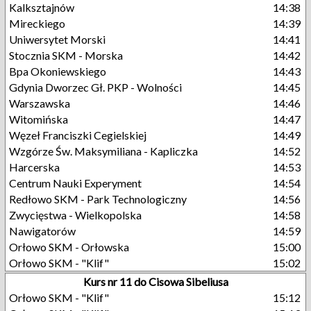
Kalksztajnów
14:38
Mireckiego
14:39
Uniwersytet Morski
14:41
Stocznia SKM - Morska
14:42
Bpa Okoniewskiego
14:43
Gdynia Dworzec Gł. PKP - Wolności
14:45
Warszawska
14:46
Witomińska
14:47
Węzeł Franciszki Cegielskiej
14:49
Wzgórze Św. Maksymiliana - Kapliczka
14:52
Harcerska
14:53
Centrum Nauki Experyment
14:54
Redłowo SKM - Park Technologiczny
14:56
Zwycięstwa - Wielkopolska
14:58
Nawigatorów
14:59
Orłowo SKM - Orłowska
15:00
Orłowo SKM - "Klif"
15:02
Kurs nr 11 do Cisowa Sibeliusa
Orłowo SKM - "Klif"
15:12