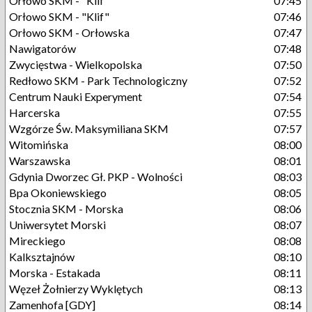
Orłowo SKM - "Klif"
07:45
Orłowo SKM - "Klif"
07:46
Orłowo SKM - Orłowska
07:47
Nawigatorów
07:48
Zwycięstwa - Wielkopolska
07:50
Redłowo SKM - Park Technologiczny
07:52
Centrum Nauki Experyment
07:54
Harcerska
07:55
Wzgórze Św. Maksymiliana SKM
07:57
Witomińska
08:00
Warszawska
08:01
Gdynia Dworzec Gł. PKP - Wolności
08:03
Bpa Okoniewskiego
08:05
Stocznia SKM - Morska
08:06
Uniwersytet Morski
08:07
Mireckiego
08:08
Kalksztajnów
08:10
Morska - Estakada
08:11
Węzeł Żołnierzy Wyklętych
08:13
Zamenhofa [GDY]
08:14