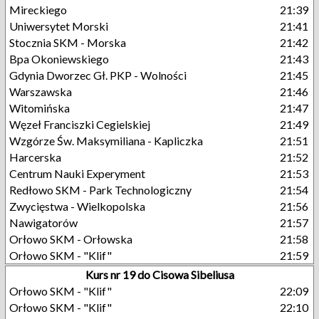
Mireckiego
21:39
Uniwersytet Morski
21:41
Stocznia SKM - Morska
21:42
Bpa Okoniewskiego
21:43
Gdynia Dworzec Gł. PKP - Wolności
21:45
Warszawska
21:46
Witomińska
21:47
Węzeł Franciszki Cegielskiej
21:49
Wzgórze Św. Maksymiliana - Kapliczka
21:51
Harcerska
21:52
Centrum Nauki Experyment
21:53
Redłowo SKM - Park Technologiczny
21:54
Zwycięstwa - Wielkopolska
21:56
Nawigatorów
21:57
Orłowo SKM - Orłowska
21:58
Orłowo SKM - "Klif"
21:59
Kurs nr 19 do Cisowa Sibeliusa
Orłowo SKM - "Klif"
22:09
Orłowo SKM - "Klif"
22:10