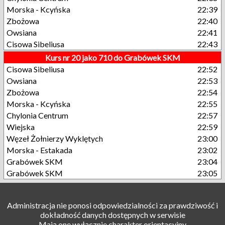
Morska - Kcyńska
22:39
Zbożowa
22:40
Owsiana
22:41
Cisowa Sibeliusa
22:43
Kurs nr 20 jako 710 do Grabówek SKM
Cisowa Sibeliusa
22:52
Owsiana
22:53
Zbożowa
22:54
Morska - Kcyńska
22:55
Chylonia Centrum
22:57
Wiejska
22:59
Węzeł Żołnierzy Wyklętych
23:00
Morska - Estakada
23:02
Grabówek SKM
23:04
Grabówek SKM
23:05
Administracja nie ponosi odpowiedzialności za prawdziwość i
dokładność danych dostępnych w serwisie
Mają one wyłącznie charakter orientacyjny