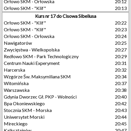
Orłowo SKM - Orłowska
20:12
Orłowo SKM - "Klif"
20:13
Kurs nr 17 do Cisowa Sibeliusa
Orłowo SKM - "Klif"
20:22
Orłowo SKM - "Klif"
20:23
Orłowo SKM - Orłowska
20:24
Nawigatorów
20:25
Zwycięstwa - Wielkopolska
20:27
Redłowo SKM - Park Technologiczny
20:29
Centrum Nauki Experyment
20:31
Harcerska
20:32
Wzgórze Św. Maksymiliana SKM
20:34
Witomińska
20:37
Warszawska
20:38
Gdynia Dworzec Gł. PKP - Wolności
20:40
Bpa Okoniewskiego
20:42
Stocznia SKM - Morska
20:43
Uniwersytet Morski
20:44
Mireckiego
20:45
Kalksztajnów
20:47