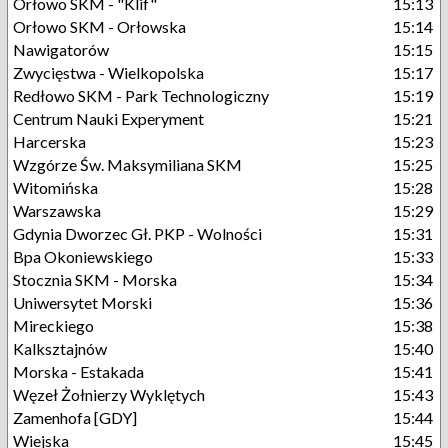
Orłowo SKM - "Klif"
15:13
Orłowo SKM - Orłowska
15:14
Nawigatorów
15:15
Zwycięstwa - Wielkopolska
15:17
Redłowo SKM - Park Technologiczny
15:19
Centrum Nauki Experyment
15:21
Harcerska
15:23
Wzgórze Św. Maksymiliana SKM
15:25
Witomińska
15:28
Warszawska
15:29
Gdynia Dworzec Gł. PKP - Wolności
15:31
Bpa Okoniewskiego
15:33
Stocznia SKM - Morska
15:34
Uniwersytet Morski
15:36
Mireckiego
15:38
Kalksztajnów
15:40
Morska - Estakada
15:41
Węzeł Żołnierzy Wyklętych
15:43
Zamenhofa [GDY]
15:44
Wiejska
15:45