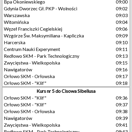
Bpa Okoniewskiego
09:00
Gdynia Dworzec Gł. PKP - Wolności
09:02
Warszawska
09:03
Witomińska
09:04
Węzeł Franciszki Cegielskiej
09:06
Wzgórze Św. Maksymiliana - Kapliczka
09:09
Harcerska
09:10
Centrum Nauki Experyment
09:11
Redłowo SKM - Park Technologiczny
09:13
Zwycięstwa - Wielkopolska
09:15
Nawigatorów
09:16
Orłowo SKM - Orłowska
09:17
Orłowo SKM - "Klif"
09:18
Kurs nr 5 do Cisowa Sibeliusa
Orłowo SKM - "Klif"
09:36
Orłowo SKM - "Klif"
09:37
Orłowo SKM - Orłowska
09:38
Nawigatorów
09:39
Zwycięstwa - Wielkopolska
09:41
Redłowo SKM - Park Technologiczny
09:43