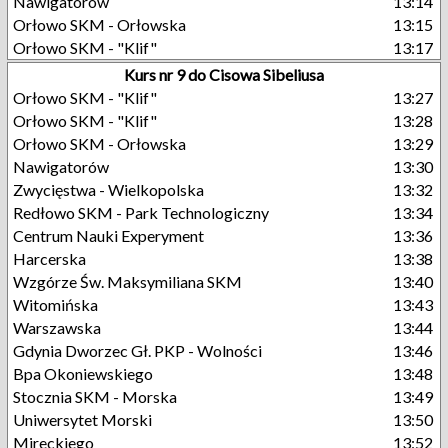
Nawigatorów
13:14
Orłowo SKM - Orłowska
13:15
Orłowo SKM - "Klif"
13:17
Kurs nr 9 do Cisowa Sibeliusa
Orłowo SKM - "Klif"
13:27
Orłowo SKM - "Klif"
13:28
Orłowo SKM - Orłowska
13:29
Nawigatorów
13:30
Zwycięstwa - Wielkopolska
13:32
Redłowo SKM - Park Technologiczny
13:34
Centrum Nauki Experyment
13:36
Harcerska
13:38
Wzgórze Św. Maksymiliana SKM
13:40
Witomińska
13:43
Warszawska
13:44
Gdynia Dworzec Gł. PKP - Wolności
13:46
Bpa Okoniewskiego
13:48
Stocznia SKM - Morska
13:49
Uniwersytet Morski
13:50
Mireckiego
13:52