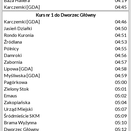
Baza Hallera
04:19
Karczemki [GDA]
04:45
Kurs nr 1 do Dworzec Główny
Karczemki [GDA]
04:46
Jasień Działki
04:50
Rondo Kuronia
04:51
Źródlana
04:53
Pólnicy
04:55
Damroki
04:56
Zabornia
04:57
Lipowa [GDA]
04:58
Myśliwska [GDA]
04:59
Pagórkowa
05:00
Zielony Stok
05:01
Emaus
05:02
Zakopiańska
05:04
Urząd Miejski
05:07
Śródmieście SKM
05:09
Brama Wyżynna
05:10
Dworzec Główny
05:12