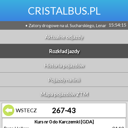
CRISTALBUS.PL
15:54:15
• Zatory drogowe na ul. Sucharskiego, Lenartowicza i Wosia B
Aktualne odjazdy
Rozkład jazdy
Historia pojazdów
Pojazdy na linii
Mapa pojazdów ZTM
267-43
WSTECZ
Kurs nr 0 do Karczemki [GDA]