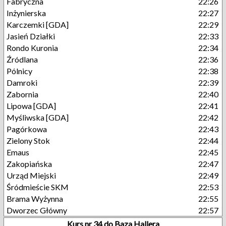
Fabryczna
22:26
Inżynierska
22:27
Karczemki [GDA]
22:29
Jasień Działki
22:33
Rondo Kuronia
22:34
Źródlana
22:36
Pólnicy
22:38
Damroki
22:39
Zabornia
22:40
Lipowa [GDA]
22:41
Myśliwska [GDA]
22:42
Pagórkowa
22:43
Zielony Stok
22:44
Emaus
22:45
Zakopiańska
22:47
Urząd Miejski
22:49
Śródmieście SKM
22:53
Brama Wyżynna
22:55
Dworzec Główny
22:57
Kurs nr 34 do Baza Hallera