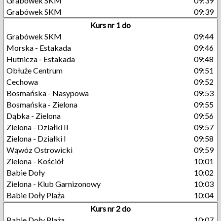
Grabówek SKM
09:39
Grabówek SKM
09:39
Kurs nr 1 do
Grabówek SKM
09:44
Morska - Estakada
09:46
Hutnicza - Estakada
09:48
Obłuże Centrum
09:51
Cechowa
09:52
Bosmańska - Nasypowa
09:53
Bosmańska - Zielona
09:55
Dąbka - Zielona
09:56
Zielona - Działki II
09:57
Zielona - Działki I
09:58
Wąwóz Ostrowicki
09:59
Zielona - Kościół
10:01
Babie Doły
10:02
Zielona - Klub Garnizonowy
10:03
Babie Doły Plaża
10:04
Kurs nr 2 do
Babie Doły Plaża
10:07