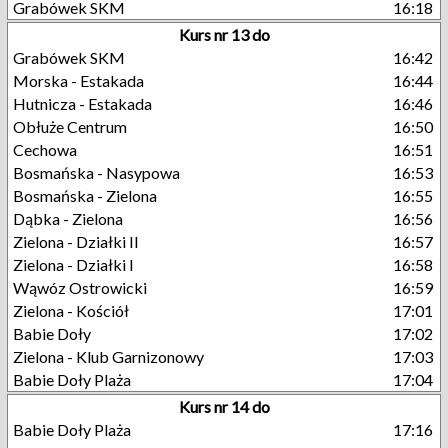
Grabówek SKM
16:18
Kurs nr 13 do
Grabówek SKM
16:42
Morska - Estakada
16:44
Hutnicza - Estakada
16:46
Obłuże Centrum
16:50
Cechowa
16:51
Bosmańska - Nasypowa
16:53
Bosmańska - Zielona
16:55
Dąbka - Zielona
16:56
Zielona - Działki II
16:57
Zielona - Działki I
16:58
Wąwóz Ostrowicki
16:59
Zielona - Kościół
17:01
Babie Doły
17:02
Zielona - Klub Garnizonowy
17:03
Babie Doły Plaża
17:04
Kurs nr 14 do
Babie Doły Plaża
17:16