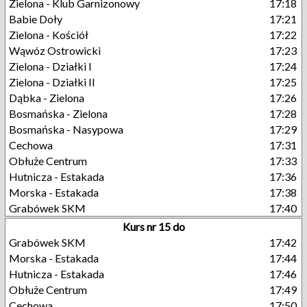
Zielona - Klub Garnizonowy
17:18
Babie Doły
17:21
Zielona - Kościół
17:22
Wąwóz Ostrowicki
17:23
Zielona - Działki I
17:24
Zielona - Działki II
17:25
Dąbka - Zielona
17:26
Bosmańska - Zielona
17:28
Bosmańska - Nasypowa
17:29
Cechowa
17:31
Obłuże Centrum
17:33
Hutnicza - Estakada
17:36
Morska - Estakada
17:38
Grabówek SKM
17:40
Kurs nr 15 do
Grabówek SKM
17:42
Morska - Estakada
17:44
Hutnicza - Estakada
17:46
Obłuże Centrum
17:49
Cechowa
17:50