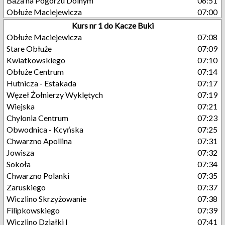
Baza na Pogórzu Dolnym
06:51
Obłuże Maciejewicza
07:00
Kurs nr 1 do Kacze Buki
Obłuże Maciejewicza
07:08
Stare Obłuże
07:09
Kwiatkowskiego
07:10
Obłuże Centrum
07:14
Hutnicza - Estakada
07:17
Węzeł Żołnierzy Wyklętych
07:19
Wiejska
07:21
Chylonia Centrum
07:23
Obwodnica - Kcyńska
07:25
Chwarzno Apollina
07:31
Jowisza
07:32
Sokoła
07:34
Chwarzno Polanki
07:35
Zaruskiego
07:37
Wiczlino Skrzyżowanie
07:38
Filipkowskiego
07:39
Wiczlino Działki I
07:41