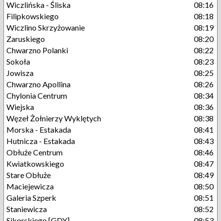
Wiczlińska - Śliska
08:16
Filipkowskiego
08:18
Wiczlino Skrzyżowanie
08:19
Zaruskiego
08:20
Chwarzno Polanki
08:22
Sokoła
08:23
Jowisza
08:25
Chwarzno Apollina
08:26
Chylonia Centrum
08:34
Wiejska
08:36
Węzeł Żołnierzy Wyklętych
08:38
Morska - Estakada
08:41
Hutnicza - Estakada
08:43
Obłuże Centrum
08:46
Kwiatkowskiego
08:47
Stare Obłuże
08:49
Maciejewicza
08:50
Galeria Szperk
08:51
Staniewicza
08:52
Sikorskiego [GDY]
08:53