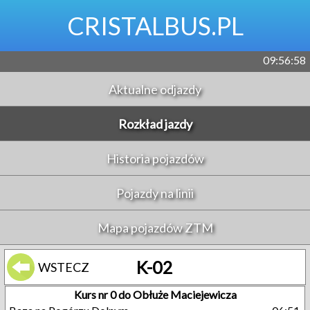
CRISTALBUS.PL
09:56:58
Aktualne odjazdy
Rozkład jazdy
Historia pojazdów
Pojazdy na linii
Mapa pojazdów ZTM
K-02
WSTECZ
Kurs nr 0 do Obłuże Maciejewicza