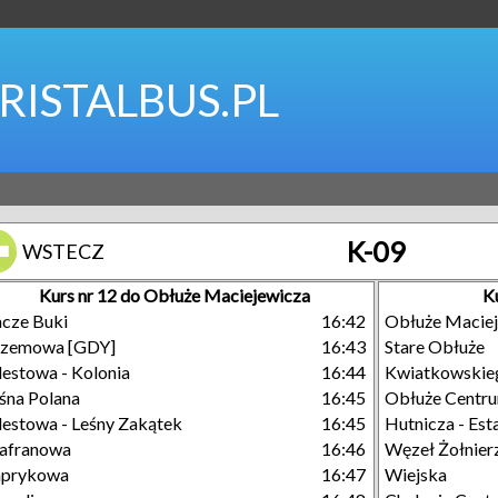
RISTALBUS.PL
K-09
WSTECZ
Kurs nr 12 do Obłuże Maciejewicza
K
cze Buki
16:42
Obłuże Macie
rzemowa [GDY]
16:43
Stare Obłuże
estowa - Kolonia
16:44
Kwiatkowskie
śna Polana
16:45
Obłuże Centr
estowa - Leśny Zakątek
16:45
Hutnicza - Es
afranowa
16:46
Węzeł Żołnier
aprykowa
16:47
Wiejska