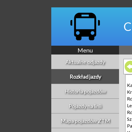
C
Menu
Aktualne odjazdy
Rozkład jazdy
Ka
Historia pojazdów
K
Rd
Le
Pojazdy na linii
Rd
Sz
Mapa pojazdów ZTM
P