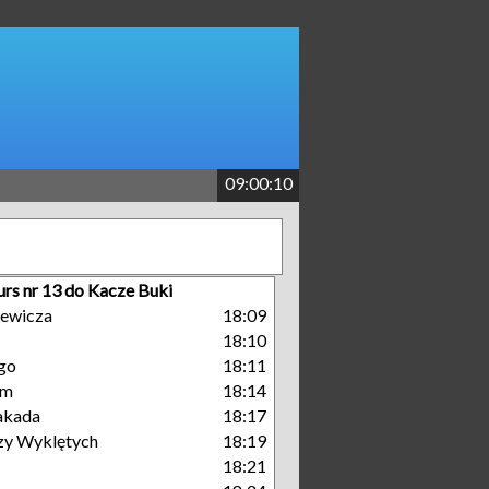
09:00:10
urs nr 13 do Kacze Buki
jewicza
18:09
18:10
go
18:11
um
18:14
takada
18:17
zy Wyklętych
18:19
18:21