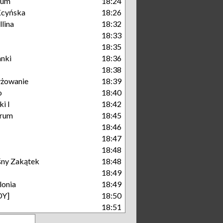
rum
18:24
Kcyńska
18:26
lina
18:32
18:33
18:35
nki
18:36
18:38
yżowanie
18:39
o
18:40
i I
18:42
trum
18:45
18:46
18:47
18:48
śny Zakątek
18:48
18:49
lonia
18:49
DY]
18:50
18:51