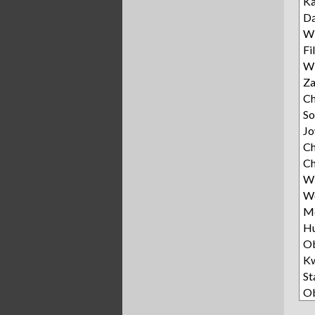
K
D
Wi
Fi
Wi
Za
Ch
So
Jo
Ch
Ch
Wi
Wę
Mo
Hu
Ob
K
St
Ob