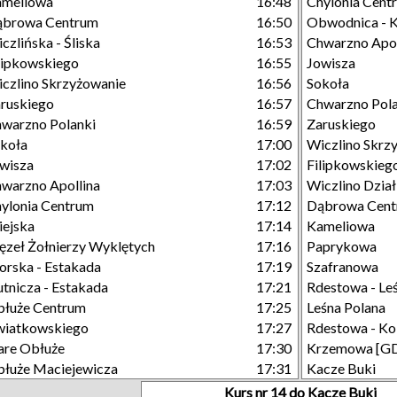
ameliowa
16:48
Chylonia Cent
ąbrowa Centrum
16:50
Obwodnica - 
czlińska - Śliska
16:53
Chwarzno Apol
lipkowskiego
16:55
Jowisza
czlino Skrzyżowanie
16:56
Sokoła
ruskiego
16:57
Chwarzno Pola
warzno Polanki
16:59
Zaruskiego
koła
17:00
Wiczlino Skrz
wisza
17:02
Filipkowskieg
warzno Apollina
17:03
Wiczlino Działk
ylonia Centrum
17:12
Dąbrowa Cen
ejska
17:14
Kameliowa
zeł Żołnierzy Wyklętych
17:16
Paprykowa
rska - Estakada
17:19
Szafranowa
tnicza - Estakada
17:21
Rdestowa - Le
łuże Centrum
17:25
Leśna Polana
wiatkowskiego
17:27
Rdestowa - Ko
are Obłuże
17:30
Krzemowa [G
łuże Maciejewicza
17:31
Kacze Buki
Kurs nr 14 do Kacze Buki