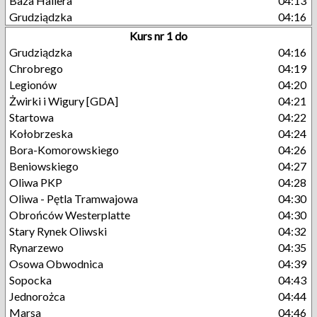
Baza Hallera
04:13
Grudziądzka
04:16
Kurs nr 1 do
Grudziądzka
04:16
Chrobrego
04:19
Legionów
04:20
Żwirki i Wigury [GDA]
04:21
Startowa
04:22
Kołobrzeska
04:24
Bora-Komorowskiego
04:26
Beniowskiego
04:27
Oliwa PKP
04:28
Oliwa - Pętla Tramwajowa
04:30
Obrońców Westerplatte
04:30
Stary Rynek Oliwski
04:32
Rynarzewo
04:35
Osowa Obwodnica
04:39
Sopocka
04:43
Jednorożca
04:44
Marsa
04:46