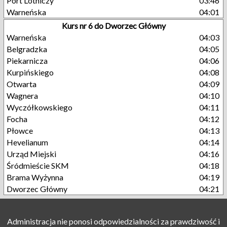
Port Lotniczy
03:46
Warneńska
04:01
Kurs nr 6 do Dworzec Główny
Warneńska
04:03
Belgradzka
04:05
Piekarnicza
04:06
Kurpińskiego
04:08
Otwarta
04:09
Wagnera
04:10
Wyczółkowskiego
04:11
Focha
04:12
Płowce
04:13
Hevelianum
04:14
Urząd Miejski
04:16
Śródmieście SKM
04:18
Brama Wyżynna
04:19
Dworzec Główny
04:21
Administracja nie ponosi odpowiedzialności za prawdziwość i