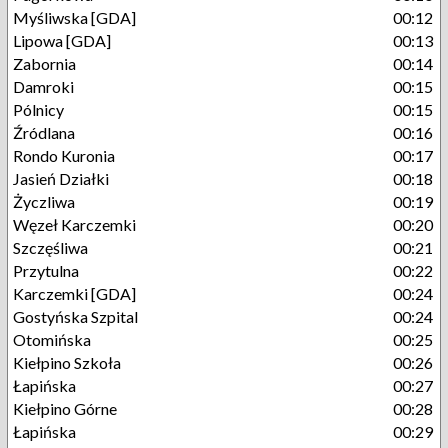
Myśliwska [GDA]
00:12
Lipowa [GDA]
00:13
Zabornia
00:14
Damroki
00:15
Pólnicy
00:15
Źródlana
00:16
Rondo Kuronia
00:17
Jasień Działki
00:18
Życzliwa
00:19
Węzeł Karczemki
00:20
Szczęśliwa
00:21
Przytulna
00:22
Karczemki [GDA]
00:24
Gostyńska Szpital
00:24
Otomińska
00:25
Kiełpino Szkoła
00:26
Łapińska
00:27
Kiełpino Górne
00:28
Łapińska
00:29