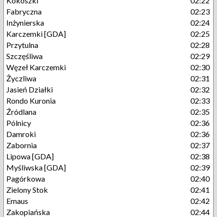
Kokoszki
02:22
Fabryczna
02:23
Inżynierska
02:24
Karczemki [GDA]
02:25
Przytulna
02:28
Szczęśliwa
02:29
Węzeł Karczemki
02:30
Życzliwa
02:31
Jasień Działki
02:32
Rondo Kuronia
02:33
Źródlana
02:35
Pólnicy
02:36
Damroki
02:36
Zabornia
02:37
Lipowa [GDA]
02:38
Myśliwska [GDA]
02:39
Pagórkowa
02:40
Zielony Stok
02:41
Emaus
02:42
Zakopiańska
02:44