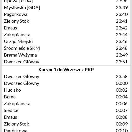
Lipowa [GDA]
23:38
Myśliwska [GDA]
23:39
Pagórkowa
23:40
Zielony Stok
23:41
Emaus
23:42
Zakopiańska
23:44
Urząd Miejski
23:46
Śródmieście SKM
23:48
Brama Wyżynna
23:49
Dworzec Główny
23:51
Kurs nr 1 do Wrzeszcz PKP
Dworzec Główny
23:58
Dworzec Główny
00:00
Hucisko
00:02
Bema
00:04
Zakopiańska
00:06
Siedlce
00:07
Emaus
00:08
Zielony Stok
00:09
Pagórkowa
00:10