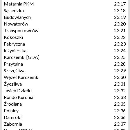
Matarnia PKM
23:17
Sąsiedzka
23:18
Budowlanych
23:19
Nowatorów
23:20
Transportowców
23:21
Kokoszki
23:22
Fabryczna
23:23
Inżynierska
23:24
Karczemki [GDA]
23:25
Przytulna
23:28
Szczęśliwa
23:29
Węzeł Karczemki
23:30
Życzliwa
23:31
Jasień Działki
23:32
Rondo Kuronia
23:33
Źródlana
23:35
Pólnicy
23:36
Damroki
23:36
Zabornia
23:37