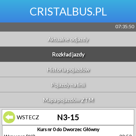
CRISTALBUS.PL
07:35:50
Aktualne odjazdy
Rozkład jazdy
Historia pojazdów
Pojazdy na linii
Mapa pojazdów ZTM
N3-15
WSTECZ
Kurs nr 0 do Dworzec Główny