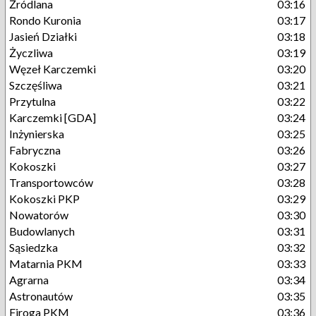
Źródlana
03:16
Rondo Kuronia
03:17
Jasień Działki
03:18
Życzliwa
03:19
Węzeł Karczemki
03:20
Szczęśliwa
03:21
Przytulna
03:22
Karczemki [GDA]
03:24
Inżynierska
03:25
Fabryczna
03:26
Kokoszki
03:27
Transportowców
03:28
Kokoszki PKP
03:29
Nowatorów
03:30
Budowlanych
03:31
Sąsiedzka
03:32
Matarnia PKM
03:33
Agrarna
03:34
Astronautów
03:35
Firoga PKM
03:36