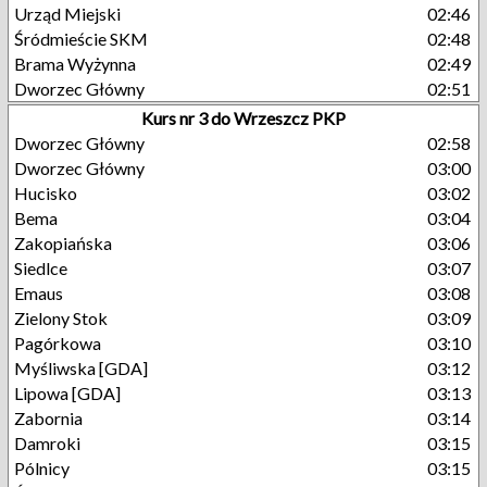
Urząd Miejski
02:46
Śródmieście SKM
02:48
Brama Wyżynna
02:49
Dworzec Główny
02:51
Kurs nr 3 do Wrzeszcz PKP
Dworzec Główny
02:58
Dworzec Główny
03:00
Hucisko
03:02
Bema
03:04
Zakopiańska
03:06
Siedlce
03:07
Emaus
03:08
Zielony Stok
03:09
Pagórkowa
03:10
Myśliwska [GDA]
03:12
Lipowa [GDA]
03:13
Zabornia
03:14
Damroki
03:15
Pólnicy
03:15