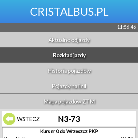
CRISTALBUS.PL
11:56:46
Aktualne odjazdy
Rozkład jazdy
Historia pojazdów
Pojazdy na linii
Mapa pojazdów ZTM
N3-73
WSTECZ
Kurs nr 0 do Wrzeszcz PKP