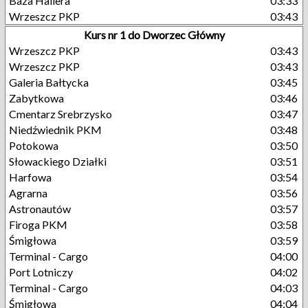
Baza Hallera
03:33
Wrzeszcz PKP
03:43
Kurs nr 1 do Dworzec Główny
Wrzeszcz PKP
03:43
Wrzeszcz PKP
03:43
Galeria Bałtycka
03:45
Zabytkowa
03:46
Cmentarz Srebrzysko
03:47
Niedźwiednik PKM
03:48
Potokowa
03:50
Słowackiego Działki
03:51
Harfowa
03:54
Agrarna
03:56
Astronautów
03:57
Firoga PKM
03:58
Śmigłowa
03:59
Terminal - Cargo
04:00
Port Lotniczy
04:02
Terminal - Cargo
04:03
Śmigłowa
04:04