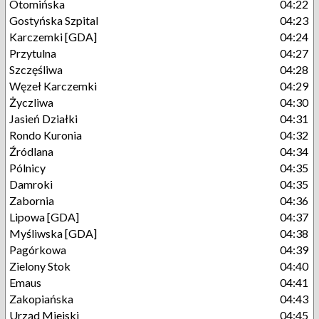
Otomińska
04:22
Gostyńska Szpital
04:23
Karczemki [GDA]
04:24
Przytulna
04:27
Szczęśliwa
04:28
Węzeł Karczemki
04:29
Życzliwa
04:30
Jasień Działki
04:31
Rondo Kuronia
04:32
Źródlana
04:34
Pólnicy
04:35
Damroki
04:35
Zabornia
04:36
Lipowa [GDA]
04:37
Myśliwska [GDA]
04:38
Pagórkowa
04:39
Zielony Stok
04:40
Emaus
04:41
Zakopiańska
04:43
Urząd Miejski
04:45